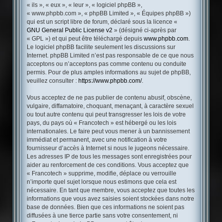
« ils », « eux », « leur », « logiciel phpBB »,
« www.phpbb.com », « phpBB Limited », « Équipes phpBB »)
qui est un script libre de forum, déclaré sous la licence «
GNU General Public License v2
» (désigné ci-après par
« GPL ») et qui peut être téléchargé depuis
www.phpbb.com
.
Le logiciel phpBB facilite seulement les discussions sur
Internet. phpBB Limited n’est pas responsable de ce que nous
acceptons ou n’acceptons pas comme contenu ou conduite
permis. Pour de plus amples informations au sujet de phpBB,
veuillez consulter :
https://www.phpbb.com/
.
Vous acceptez de ne pas publier de contenu abusif, obscène,
vulgaire, diffamatoire, choquant, menaçant, à caractère sexuel
ou tout autre contenu qui peut transgresser les lois de votre
pays, du pays où « Francotech » est hébergé ou les lois
internationales. Le faire peut vous mener à un bannissement
immédiat et permanent, avec une notification à votre
fournisseur d’accès à Internet si nous le jugeons nécessaire.
Les adresses IP de tous les messages sont enregistrées pour
aider au renforcement de ces conditions. Vous acceptez que
« Francotech » supprime, modifie, déplace ou verrouille
n’importe quel sujet lorsque nous estimons que cela est
nécessaire. En tant que membre, vous acceptez que toutes les
informations que vous avez saisies soient stockées dans notre
base de données. Bien que ces informations ne soient pas
diffusées à une tierce partie sans votre consentement, ni