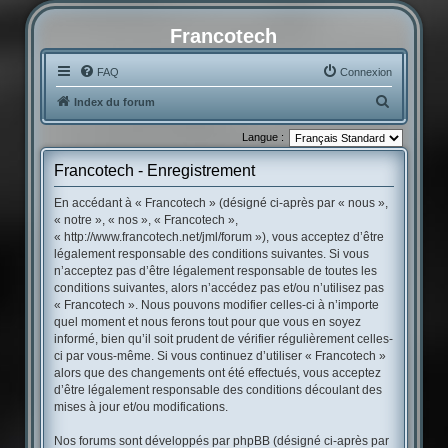
Francotech
FAQ
Connexion
R
Index du forum
e
Langue :
c
Francotech - Enregistrement
h
e
En accédant à « Francotech » (désigné ci-après par « nous »,
« notre », « nos », « Francotech »,
r
« http://www.francotech.net/jml/forum »), vous acceptez d’être
c
légalement responsable des conditions suivantes. Si vous
h
n’acceptez pas d’être légalement responsable de toutes les
conditions suivantes, alors n’accédez pas et/ou n’utilisez pas
e
« Francotech ». Nous pouvons modifier celles-ci à n’importe
r
quel moment et nous ferons tout pour que vous en soyez
informé, bien qu’il soit prudent de vérifier régulièrement celles-
ci par vous-même. Si vous continuez d’utiliser « Francotech »
alors que des changements ont été effectués, vous acceptez
d’être légalement responsable des conditions découlant des
mises à jour et/ou modifications.
Nos forums sont développés par phpBB (désigné ci-après par