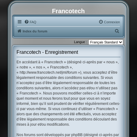
Francotech
FAQ
Connexion
R
Index du forum
e
Langue :
c
Francotech - Enregistrement
h
e
En accédant à « Francotech » (désigné ci-après par « nous »,
« notre », « nos », « Francotech »,
r
« http://www.francotech.net/jml/forum »), vous acceptez d’être
c
légalement responsable des conditions suivantes. Si vous
h
n’acceptez pas d’être légalement responsable de toutes les
conditions suivantes, alors n’accédez pas et/ou n’utilisez pas
e
« Francotech ». Nous pouvons modifier celles-ci à n’importe
r
quel moment et nous ferons tout pour que vous en soyez
informé, bien qu’il soit prudent de vérifier régulièrement celles-
ci par vous-même. Si vous continuez d’utiliser « Francotech »
alors que des changements ont été effectués, vous acceptez
d’être légalement responsable des conditions découlant des
mises à jour et/ou modifications.
Nos forums sont développés par phpBB (désigné ci-après par