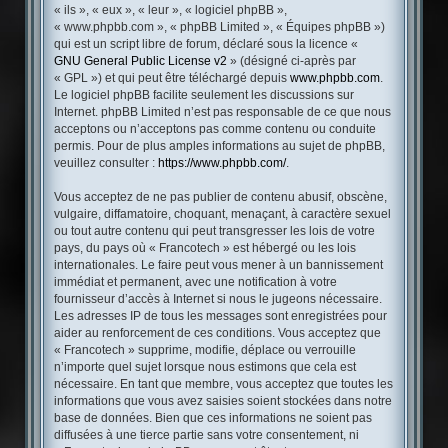
« ils », « eux », « leur », « logiciel phpBB »,
« www.phpbb.com », « phpBB Limited », « Équipes phpBB »)
qui est un script libre de forum, déclaré sous la licence «
GNU General Public License v2
» (désigné ci-après par
« GPL ») et qui peut être téléchargé depuis
www.phpbb.com
.
Le logiciel phpBB facilite seulement les discussions sur
Internet. phpBB Limited n’est pas responsable de ce que nous
acceptons ou n’acceptons pas comme contenu ou conduite
permis. Pour de plus amples informations au sujet de phpBB,
veuillez consulter :
https://www.phpbb.com/
.
Vous acceptez de ne pas publier de contenu abusif, obscène,
vulgaire, diffamatoire, choquant, menaçant, à caractère sexuel
ou tout autre contenu qui peut transgresser les lois de votre
pays, du pays où « Francotech » est hébergé ou les lois
internationales. Le faire peut vous mener à un bannissement
immédiat et permanent, avec une notification à votre
fournisseur d’accès à Internet si nous le jugeons nécessaire.
Les adresses IP de tous les messages sont enregistrées pour
aider au renforcement de ces conditions. Vous acceptez que
« Francotech » supprime, modifie, déplace ou verrouille
n’importe quel sujet lorsque nous estimons que cela est
nécessaire. En tant que membre, vous acceptez que toutes les
informations que vous avez saisies soient stockées dans notre
base de données. Bien que ces informations ne soient pas
diffusées à une tierce partie sans votre consentement, ni