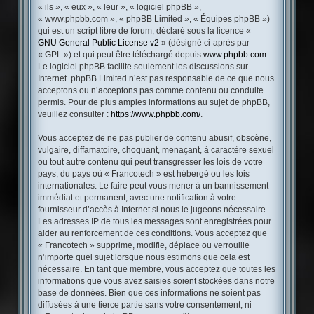
« ils », « eux », « leur », « logiciel phpBB »,
« www.phpbb.com », « phpBB Limited », « Équipes phpBB »)
qui est un script libre de forum, déclaré sous la licence «
GNU General Public License v2
» (désigné ci-après par
« GPL ») et qui peut être téléchargé depuis
www.phpbb.com
.
Le logiciel phpBB facilite seulement les discussions sur
Internet. phpBB Limited n’est pas responsable de ce que nous
acceptons ou n’acceptons pas comme contenu ou conduite
permis. Pour de plus amples informations au sujet de phpBB,
veuillez consulter :
https://www.phpbb.com/
.
Vous acceptez de ne pas publier de contenu abusif, obscène,
vulgaire, diffamatoire, choquant, menaçant, à caractère sexuel
ou tout autre contenu qui peut transgresser les lois de votre
pays, du pays où « Francotech » est hébergé ou les lois
internationales. Le faire peut vous mener à un bannissement
immédiat et permanent, avec une notification à votre
fournisseur d’accès à Internet si nous le jugeons nécessaire.
Les adresses IP de tous les messages sont enregistrées pour
aider au renforcement de ces conditions. Vous acceptez que
« Francotech » supprime, modifie, déplace ou verrouille
n’importe quel sujet lorsque nous estimons que cela est
nécessaire. En tant que membre, vous acceptez que toutes les
informations que vous avez saisies soient stockées dans notre
base de données. Bien que ces informations ne soient pas
diffusées à une tierce partie sans votre consentement, ni