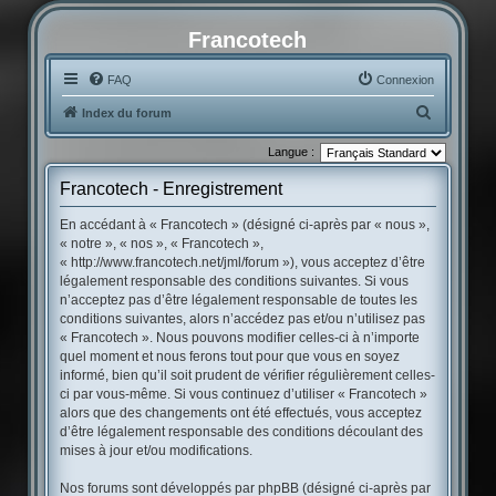
Francotech
FAQ
Connexion
R
Index du forum
e
Langue :
c
Francotech - Enregistrement
h
e
En accédant à « Francotech » (désigné ci-après par « nous »,
« notre », « nos », « Francotech »,
r
« http://www.francotech.net/jml/forum »), vous acceptez d’être
c
légalement responsable des conditions suivantes. Si vous
h
n’acceptez pas d’être légalement responsable de toutes les
conditions suivantes, alors n’accédez pas et/ou n’utilisez pas
e
« Francotech ». Nous pouvons modifier celles-ci à n’importe
r
quel moment et nous ferons tout pour que vous en soyez
informé, bien qu’il soit prudent de vérifier régulièrement celles-
ci par vous-même. Si vous continuez d’utiliser « Francotech »
alors que des changements ont été effectués, vous acceptez
d’être légalement responsable des conditions découlant des
mises à jour et/ou modifications.
Nos forums sont développés par phpBB (désigné ci-après par