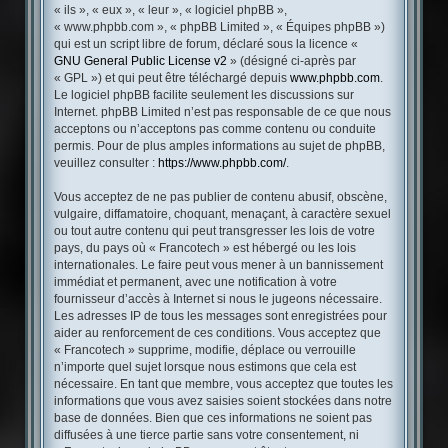
« ils », « eux », « leur », « logiciel phpBB »,
« www.phpbb.com », « phpBB Limited », « Équipes phpBB »)
qui est un script libre de forum, déclaré sous la licence «
GNU General Public License v2
» (désigné ci-après par
« GPL ») et qui peut être téléchargé depuis
www.phpbb.com
.
Le logiciel phpBB facilite seulement les discussions sur
Internet. phpBB Limited n’est pas responsable de ce que nous
acceptons ou n’acceptons pas comme contenu ou conduite
permis. Pour de plus amples informations au sujet de phpBB,
veuillez consulter :
https://www.phpbb.com/
.
Vous acceptez de ne pas publier de contenu abusif, obscène,
vulgaire, diffamatoire, choquant, menaçant, à caractère sexuel
ou tout autre contenu qui peut transgresser les lois de votre
pays, du pays où « Francotech » est hébergé ou les lois
internationales. Le faire peut vous mener à un bannissement
immédiat et permanent, avec une notification à votre
fournisseur d’accès à Internet si nous le jugeons nécessaire.
Les adresses IP de tous les messages sont enregistrées pour
aider au renforcement de ces conditions. Vous acceptez que
« Francotech » supprime, modifie, déplace ou verrouille
n’importe quel sujet lorsque nous estimons que cela est
nécessaire. En tant que membre, vous acceptez que toutes les
informations que vous avez saisies soient stockées dans notre
base de données. Bien que ces informations ne soient pas
diffusées à une tierce partie sans votre consentement, ni