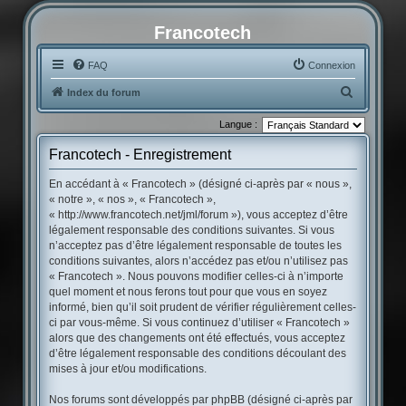
Francotech
FAQ
Connexion
R
Index du forum
e
Langue :
c
Francotech - Enregistrement
h
e
En accédant à « Francotech » (désigné ci-après par « nous »,
« notre », « nos », « Francotech »,
r
« http://www.francotech.net/jml/forum »), vous acceptez d’être
c
légalement responsable des conditions suivantes. Si vous
h
n’acceptez pas d’être légalement responsable de toutes les
conditions suivantes, alors n’accédez pas et/ou n’utilisez pas
e
« Francotech ». Nous pouvons modifier celles-ci à n’importe
r
quel moment et nous ferons tout pour que vous en soyez
informé, bien qu’il soit prudent de vérifier régulièrement celles-
ci par vous-même. Si vous continuez d’utiliser « Francotech »
alors que des changements ont été effectués, vous acceptez
d’être légalement responsable des conditions découlant des
mises à jour et/ou modifications.
Nos forums sont développés par phpBB (désigné ci-après par