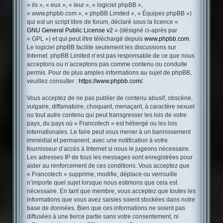
« ils », « eux », « leur », « logiciel phpBB »,
« www.phpbb.com », « phpBB Limited », « Équipes phpBB »)
qui est un script libre de forum, déclaré sous la licence «
GNU General Public License v2
» (désigné ci-après par
« GPL ») et qui peut être téléchargé depuis
www.phpbb.com
.
Le logiciel phpBB facilite seulement les discussions sur
Internet. phpBB Limited n’est pas responsable de ce que nous
acceptons ou n’acceptons pas comme contenu ou conduite
permis. Pour de plus amples informations au sujet de phpBB,
veuillez consulter :
https://www.phpbb.com/
.
Vous acceptez de ne pas publier de contenu abusif, obscène,
vulgaire, diffamatoire, choquant, menaçant, à caractère sexuel
ou tout autre contenu qui peut transgresser les lois de votre
pays, du pays où « Francotech » est hébergé ou les lois
internationales. Le faire peut vous mener à un bannissement
immédiat et permanent, avec une notification à votre
fournisseur d’accès à Internet si nous le jugeons nécessaire.
Les adresses IP de tous les messages sont enregistrées pour
aider au renforcement de ces conditions. Vous acceptez que
« Francotech » supprime, modifie, déplace ou verrouille
n’importe quel sujet lorsque nous estimons que cela est
nécessaire. En tant que membre, vous acceptez que toutes les
informations que vous avez saisies soient stockées dans notre
base de données. Bien que ces informations ne soient pas
diffusées à une tierce partie sans votre consentement, ni