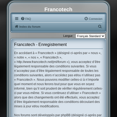
Francotech
FAQ
Connexion
R
Index du forum
e
Langue :
c
Francotech - Enregistrement
h
e
En accédant à « Francotech » (désigné ci-après par « nous »,
« notre », « nos », « Francotech »,
r
« http://www.francotech.net/jml/forum »), vous acceptez d’être
c
légalement responsable des conditions suivantes. Si vous
h
n’acceptez pas d’être légalement responsable de toutes les
conditions suivantes, alors n’accédez pas et/ou n’utilisez pas
e
« Francotech ». Nous pouvons modifier celles-ci à n’importe
r
quel moment et nous ferons tout pour que vous en soyez
informé, bien qu’il soit prudent de vérifier régulièrement celles-
ci par vous-même. Si vous continuez d’utiliser « Francotech »
alors que des changements ont été effectués, vous acceptez
d’être légalement responsable des conditions découlant des
mises à jour et/ou modifications.
Nos forums sont développés par phpBB (désigné ci-après par