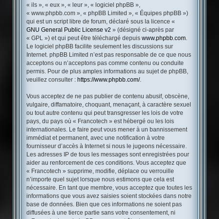
« ils », « eux », « leur », « logiciel phpBB »,
« www.phpbb.com », « phpBB Limited », « Équipes phpBB »)
qui est un script libre de forum, déclaré sous la licence «
GNU General Public License v2
» (désigné ci-après par
« GPL ») et qui peut être téléchargé depuis
www.phpbb.com
.
Le logiciel phpBB facilite seulement les discussions sur
Internet. phpBB Limited n’est pas responsable de ce que nous
acceptons ou n’acceptons pas comme contenu ou conduite
permis. Pour de plus amples informations au sujet de phpBB,
veuillez consulter :
https://www.phpbb.com/
.
Vous acceptez de ne pas publier de contenu abusif, obscène,
vulgaire, diffamatoire, choquant, menaçant, à caractère sexuel
ou tout autre contenu qui peut transgresser les lois de votre
pays, du pays où « Francotech » est hébergé ou les lois
internationales. Le faire peut vous mener à un bannissement
immédiat et permanent, avec une notification à votre
fournisseur d’accès à Internet si nous le jugeons nécessaire.
Les adresses IP de tous les messages sont enregistrées pour
aider au renforcement de ces conditions. Vous acceptez que
« Francotech » supprime, modifie, déplace ou verrouille
n’importe quel sujet lorsque nous estimons que cela est
nécessaire. En tant que membre, vous acceptez que toutes les
informations que vous avez saisies soient stockées dans notre
base de données. Bien que ces informations ne soient pas
diffusées à une tierce partie sans votre consentement, ni