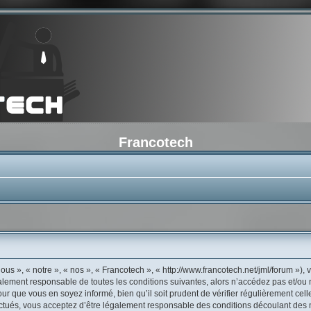
Francotech
us », « notre », « nos », « Francotech », « http://www.francotech.net/jml/forum »)
galement responsable de toutes les conditions suivantes, alors n’accédez pas et/ou
ur que vous en soyez informé, bien qu’il soit prudent de vérifier régulièrement cell
tués, vous acceptez d’être légalement responsable des conditions découlant des mi