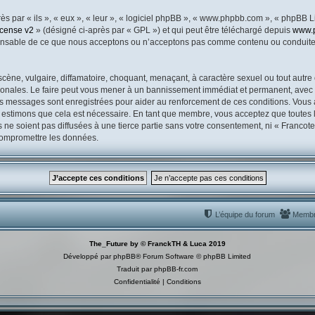
 par « ils », « eux », « leur », « logiciel phpBB », « www.phpbb.com », « phpBB Li
icense v2
» (désigné ci-après par « GPL ») et qui peut être téléchargé depuis
www.
ponsable de ce que nous acceptons ou n’acceptons pas comme contenu ou conduite 
ène, vulgaire, diffamatoire, choquant, menaçant, à caractère sexuel ou tout autre 
ionales. Le faire peut vous mener à un bannissement immédiat et permanent, avec un
es messages sont enregistrées pour aider au renforcement de ces conditions. Vous
s estimons que cela est nécessaire. En tant que membre, vous acceptez que toutes 
ne soient pas diffusées à une tierce partie sans votre consentement, ni « Franco
 compromettre les données.
L’équipe du forum
Memb
The_Future by © FranckTH & Luca 2019
Développé par
phpBB
® Forum Software © phpBB Limited
Traduit par
phpBB-fr.com
Confidentialité
|
Conditions