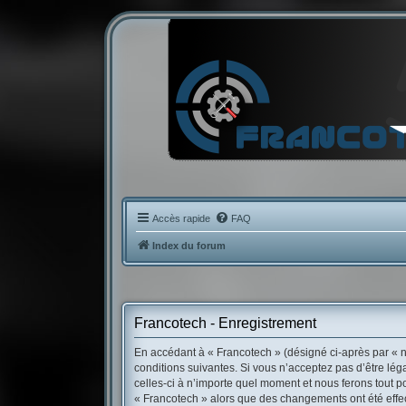
Accès rapide
FAQ
Index du forum
Francotech - Enregistrement
En accédant à « Francotech » (désigné ci-après par « no
conditions suivantes. Si vous n’acceptez pas d’être lé
celles-ci à n’importe quel moment et nous ferons tout po
« Francotech » alors que des changements ont été effec