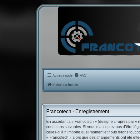
Accès rapide
FAQ
Index du forum
Francotech - Enregistrement
En accédant à « Francotech » (désigné ci-après par « no
conditions suivantes. Si vous n’acceptez pas d’être lé
celles-ci à n’importe quel moment et nous ferons tout po
« Francotech » alors que des changements ont été effec