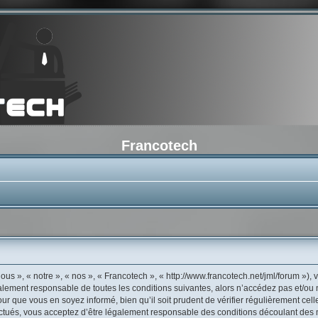
Francotech
us », « notre », « nos », « Francotech », « http://www.francotech.net/jml/forum »)
galement responsable de toutes les conditions suivantes, alors n’accédez pas et/ou
ur que vous en soyez informé, bien qu’il soit prudent de vérifier régulièrement cell
tués, vous acceptez d’être légalement responsable des conditions découlant des mi