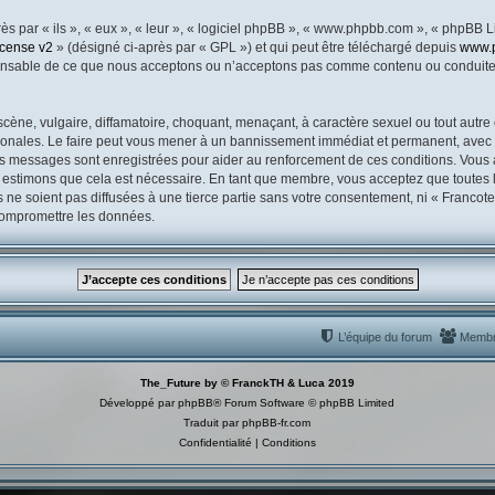
 par « ils », « eux », « leur », « logiciel phpBB », « www.phpbb.com », « phpBB Li
icense v2
» (désigné ci-après par « GPL ») et qui peut être téléchargé depuis
www.
ponsable de ce que nous acceptons ou n’acceptons pas comme contenu ou conduite 
ène, vulgaire, diffamatoire, choquant, menaçant, à caractère sexuel ou tout autre 
ionales. Le faire peut vous mener à un bannissement immédiat et permanent, avec un
es messages sont enregistrées pour aider au renforcement de ces conditions. Vous
s estimons que cela est nécessaire. En tant que membre, vous acceptez que toutes 
ne soient pas diffusées à une tierce partie sans votre consentement, ni « Franco
 compromettre les données.
L’équipe du forum
Memb
The_Future by © FranckTH & Luca 2019
Développé par
phpBB
® Forum Software © phpBB Limited
Traduit par
phpBB-fr.com
Confidentialité
|
Conditions