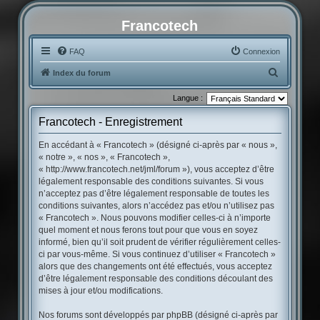
Francotech
FAQ
Connexion
R
Index du forum
e
Langue :
c
Francotech - Enregistrement
h
e
En accédant à « Francotech » (désigné ci-après par « nous »,
« notre », « nos », « Francotech »,
r
« http://www.francotech.net/jml/forum »), vous acceptez d’être
c
légalement responsable des conditions suivantes. Si vous
h
n’acceptez pas d’être légalement responsable de toutes les
conditions suivantes, alors n’accédez pas et/ou n’utilisez pas
e
« Francotech ». Nous pouvons modifier celles-ci à n’importe
r
quel moment et nous ferons tout pour que vous en soyez
informé, bien qu’il soit prudent de vérifier régulièrement celles-
ci par vous-même. Si vous continuez d’utiliser « Francotech »
alors que des changements ont été effectués, vous acceptez
d’être légalement responsable des conditions découlant des
mises à jour et/ou modifications.
Nos forums sont développés par phpBB (désigné ci-après par