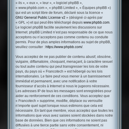
« ils », « eux », « leur », « logiciel phpBB »,
« www.phpbb.com », « phpBB Limited », « Équipes phpBB »)
qui est un script libre de forum, déclaré sous la licence «
GNU General Public License v2
» (désigné ci-après par
« GPL ») et qui peut être téléchargé depuis
www.phpbb.com
.
Le logiciel phpBB facilite seulement les discussions sur
Internet. phpBB Limited n’est pas responsable de ce que nous
acceptons ou n’acceptons pas comme contenu ou conduite
permis. Pour de plus amples informations au sujet de phpBB,
veuillez consulter :
https://www.phpbb.com/
.
Vous acceptez de ne pas publier de contenu abusif, obscène,
vulgaire, diffamatoire, choquant, menaçant, à caractère sexuel
ou tout autre contenu qui peut transgresser les lois de votre
pays, du pays où « Francotech » est hébergé ou les lois
internationales. Le faire peut vous mener à un bannissement
immédiat et permanent, avec une notification à votre
fournisseur d’accès à Internet si nous le jugeons nécessaire.
Les adresses IP de tous les messages sont enregistrées pour
aider au renforcement de ces conditions. Vous acceptez que
« Francotech » supprime, modifie, déplace ou verrouille
n’importe quel sujet lorsque nous estimons que cela est
nécessaire. En tant que membre, vous acceptez que toutes les
informations que vous avez saisies soient stockées dans notre
base de données. Bien que ces informations ne soient pas
diffusées à une tierce partie sans votre consentement, ni