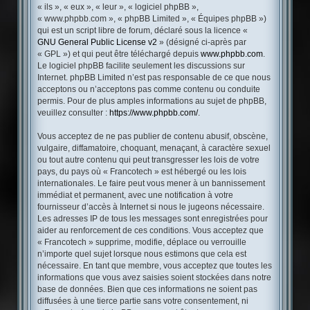
« ils », « eux », « leur », « logiciel phpBB »,
« www.phpbb.com », « phpBB Limited », « Équipes phpBB »)
qui est un script libre de forum, déclaré sous la licence «
GNU General Public License v2
» (désigné ci-après par
« GPL ») et qui peut être téléchargé depuis
www.phpbb.com
.
Le logiciel phpBB facilite seulement les discussions sur
Internet. phpBB Limited n’est pas responsable de ce que nous
acceptons ou n’acceptons pas comme contenu ou conduite
permis. Pour de plus amples informations au sujet de phpBB,
veuillez consulter :
https://www.phpbb.com/
.
Vous acceptez de ne pas publier de contenu abusif, obscène,
vulgaire, diffamatoire, choquant, menaçant, à caractère sexuel
ou tout autre contenu qui peut transgresser les lois de votre
pays, du pays où « Francotech » est hébergé ou les lois
internationales. Le faire peut vous mener à un bannissement
immédiat et permanent, avec une notification à votre
fournisseur d’accès à Internet si nous le jugeons nécessaire.
Les adresses IP de tous les messages sont enregistrées pour
aider au renforcement de ces conditions. Vous acceptez que
« Francotech » supprime, modifie, déplace ou verrouille
n’importe quel sujet lorsque nous estimons que cela est
nécessaire. En tant que membre, vous acceptez que toutes les
informations que vous avez saisies soient stockées dans notre
base de données. Bien que ces informations ne soient pas
diffusées à une tierce partie sans votre consentement, ni