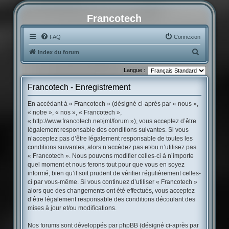
Francotech
FAQ
Connexion
R
Index du forum
e
Langue :
c
Francotech - Enregistrement
h
e
En accédant à « Francotech » (désigné ci-après par « nous »,
« notre », « nos », « Francotech »,
r
« http://www.francotech.net/jml/forum »), vous acceptez d’être
c
légalement responsable des conditions suivantes. Si vous
h
n’acceptez pas d’être légalement responsable de toutes les
conditions suivantes, alors n’accédez pas et/ou n’utilisez pas
e
« Francotech ». Nous pouvons modifier celles-ci à n’importe
r
quel moment et nous ferons tout pour que vous en soyez
informé, bien qu’il soit prudent de vérifier régulièrement celles-
ci par vous-même. Si vous continuez d’utiliser « Francotech »
alors que des changements ont été effectués, vous acceptez
d’être légalement responsable des conditions découlant des
mises à jour et/ou modifications.
Nos forums sont développés par phpBB (désigné ci-après par