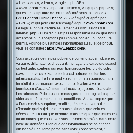
« ils », « eux », « leur », « logiciel phpBB »,
« www.phpbb.com », « phpBB Limited », « Équipes phpBB »)
qui est un script libre de forum, déclaré sous la licence «
GNU General Public License v2
» (désigné ci-après par
« GPL ») et qui peut être téléchargé depuis
www.phpbb.com
.
Le logiciel phpBB facilite seulement les discussions sur
Internet. phpBB Limited n’est pas responsable de ce que nous
acceptons ou n’acceptons pas comme contenu ou conduite
permis. Pour de plus amples informations au sujet de phpBB,
veuillez consulter :
https://www.phpbb.com/
.
Vous acceptez de ne pas publier de contenu abusif, obscène,
vulgaire, diffamatoire, choquant, menaçant, à caractère sexuel
ou tout autre contenu qui peut transgresser les lois de votre
pays, du pays où « Francotech » est hébergé ou les lois
internationales. Le faire peut vous mener à un bannissement
immédiat et permanent, avec une notification à votre
fournisseur d’accès à Internet si nous le jugeons nécessaire.
Les adresses IP de tous les messages sont enregistrées pour
aider au renforcement de ces conditions. Vous acceptez que
« Francotech » supprime, modifie, déplace ou verrouille
n’importe quel sujet lorsque nous estimons que cela est
nécessaire. En tant que membre, vous acceptez que toutes les
informations que vous avez saisies soient stockées dans notre
base de données. Bien que ces informations ne soient pas
diffusées à une tierce partie sans votre consentement, ni