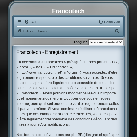
Francotech
FAQ
Connexion
R
Index du forum
e
Langue :
c
Francotech - Enregistrement
h
e
En accédant à « Francotech » (désigné ci-après par « nous »,
« notre », « nos », « Francotech »,
r
« http://www.francotech.net/jml/forum »), vous acceptez d’être
c
légalement responsable des conditions suivantes. Si vous
h
n’acceptez pas d’être légalement responsable de toutes les
conditions suivantes, alors n’accédez pas et/ou n’utilisez pas
e
« Francotech ». Nous pouvons modifier celles-ci à n’importe
r
quel moment et nous ferons tout pour que vous en soyez
informé, bien qu’il soit prudent de vérifier régulièrement celles-
ci par vous-même. Si vous continuez d’utiliser « Francotech »
alors que des changements ont été effectués, vous acceptez
d’être légalement responsable des conditions découlant des
mises à jour et/ou modifications.
Nos forums sont développés par phpBB (désigné ci-après par