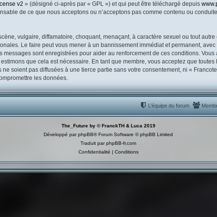
icense v2
» (désigné ci-après par « GPL ») et qui peut être téléchargé depuis
www.
ponsable de ce que nous acceptons ou n’acceptons pas comme contenu ou conduite 
ène, vulgaire, diffamatoire, choquant, menaçant, à caractère sexuel ou tout autre 
ionales. Le faire peut vous mener à un bannissement immédiat et permanent, avec un
es messages sont enregistrées pour aider au renforcement de ces conditions. Vous
s estimons que cela est nécessaire. En tant que membre, vous acceptez que toutes 
ne soient pas diffusées à une tierce partie sans votre consentement, ni « Franco
 compromettre les données.
L’équipe du forum
Memb
The_Future by © FranckTH & Luca 2019
Développé par
phpBB
® Forum Software © phpBB Limited
Traduit par
phpBB-fr.com
Confidentialité
|
Conditions