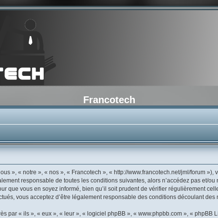
Francotech
us », « notre », « nos », « Francotech », « http://www.francotech.net/jml/forum »)
galement responsable de toutes les conditions suivantes, alors n’accédez pas et/ou
ur que vous en soyez informé, bien qu’il soit prudent de vérifier régulièrement cell
tués, vous acceptez d’être légalement responsable des conditions découlant des mi
 par « ils », « eux », « leur », « logiciel phpBB », « www.phpbb.com », « phpBB Li