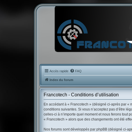
Accès rapide
FAQ
Index du forum
Francotech - Conditions d’utilisation
En accédant à « Francotech » (désigné ci-après par « no
conditions suivantes. Si vous n’acceptez pas d’être lé
celles-ci à n’importe quel moment et nous ferons tout po
« Francotech » alors que des changements ont été effec
Nos forums sont développés par phpBB (désigné ci-après