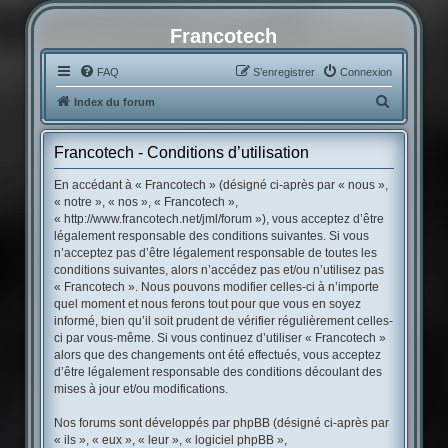
Francotech
FAQ
S’enregistrer
Connexion
R
Index du forum
e
c
Francotech - Conditions d’utilisation
h
En accédant à « Francotech » (désigné ci-après par « nous »,
e
« notre », « nos », « Francotech »,
« http://www.francotech.net/jml/forum »), vous acceptez d’être
r
légalement responsable des conditions suivantes. Si vous
c
n’acceptez pas d’être légalement responsable de toutes les
conditions suivantes, alors n’accédez pas et/ou n’utilisez pas
h
« Francotech ». Nous pouvons modifier celles-ci à n’importe
e
quel moment et nous ferons tout pour que vous en soyez
r
informé, bien qu’il soit prudent de vérifier régulièrement celles-
ci par vous-même. Si vous continuez d’utiliser « Francotech »
alors que des changements ont été effectués, vous acceptez
d’être légalement responsable des conditions découlant des
mises à jour et/ou modifications.
Nos forums sont développés par phpBB (désigné ci-après par
« ils », « eux », « leur », « logiciel phpBB »,