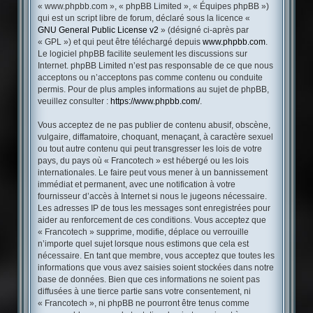
« www.phpbb.com », « phpBB Limited », « Équipes phpBB »)
qui est un script libre de forum, déclaré sous la licence «
GNU General Public License v2
» (désigné ci-après par
« GPL ») et qui peut être téléchargé depuis
www.phpbb.com
.
Le logiciel phpBB facilite seulement les discussions sur
Internet. phpBB Limited n’est pas responsable de ce que nous
acceptons ou n’acceptons pas comme contenu ou conduite
permis. Pour de plus amples informations au sujet de phpBB,
veuillez consulter :
https://www.phpbb.com/
.
Vous acceptez de ne pas publier de contenu abusif, obscène,
vulgaire, diffamatoire, choquant, menaçant, à caractère sexuel
ou tout autre contenu qui peut transgresser les lois de votre
pays, du pays où « Francotech » est hébergé ou les lois
internationales. Le faire peut vous mener à un bannissement
immédiat et permanent, avec une notification à votre
fournisseur d’accès à Internet si nous le jugeons nécessaire.
Les adresses IP de tous les messages sont enregistrées pour
aider au renforcement de ces conditions. Vous acceptez que
« Francotech » supprime, modifie, déplace ou verrouille
n’importe quel sujet lorsque nous estimons que cela est
nécessaire. En tant que membre, vous acceptez que toutes les
informations que vous avez saisies soient stockées dans notre
base de données. Bien que ces informations ne soient pas
diffusées à une tierce partie sans votre consentement, ni
« Francotech », ni phpBB ne pourront être tenus comme