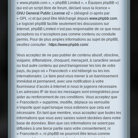
« www.phpbb.com », « phpBB Limited », « Équipes phpBB »)
qui est un script libre de forum, déclaré sous la licence «
GNU General Public License v2
» (désigné ci-après par
« GPL ») et qui peut être téléchargé depuis
www.phpbb.com
.
Le logiciel phpBB facilite seulement les discussions sur
Internet. phpBB Limited n’est pas responsable de ce que nous
acceptons ou n’acceptons pas comme contenu ou conduite
permis. Pour de plus amples informations au sujet de phpBB,
veuillez consulter :
https://www.phpbb.com/
.
Vous acceptez de ne pas publier de contenu abusif, obscène,
vulgaire, diffamatoire, choquant, menaçant, à caractère sexuel
ou tout autre contenu qui peut transgresser les lois de votre
pays, du pays où « Francotech » est hébergé ou les lois
internationales. Le faire peut vous mener à un bannissement
immédiat et permanent, avec une notification à votre
fournisseur d’accès à Internet si nous le jugeons nécessaire.
Les adresses IP de tous les messages sont enregistrées pour
aider au renforcement de ces conditions. Vous acceptez que
« Francotech » supprime, modifie, déplace ou verrouille
n’importe quel sujet lorsque nous estimons que cela est
nécessaire. En tant que membre, vous acceptez que toutes les
informations que vous avez saisies soient stockées dans notre
base de données. Bien que ces informations ne soient pas
diffusées à une tierce partie sans votre consentement, ni
« Francotech », ni phpBB ne pourront être tenus comme