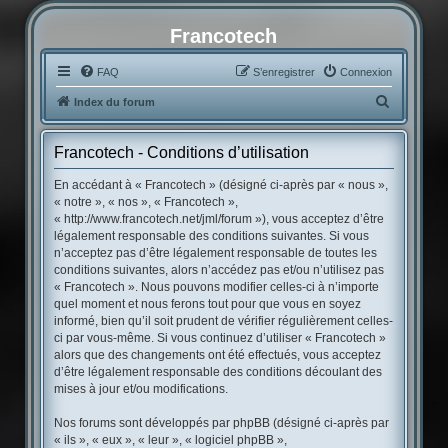
Francotech
FAQ
S’enregistrer
Connexion
R
Index du forum
e
c
Francotech - Conditions d’utilisation
h
En accédant à « Francotech » (désigné ci-après par « nous »,
e
« notre », « nos », « Francotech »,
« http://www.francotech.net/jml/forum »), vous acceptez d’être
r
légalement responsable des conditions suivantes. Si vous
c
n’acceptez pas d’être légalement responsable de toutes les
conditions suivantes, alors n’accédez pas et/ou n’utilisez pas
h
« Francotech ». Nous pouvons modifier celles-ci à n’importe
e
quel moment et nous ferons tout pour que vous en soyez
r
informé, bien qu’il soit prudent de vérifier régulièrement celles-
ci par vous-même. Si vous continuez d’utiliser « Francotech »
alors que des changements ont été effectués, vous acceptez
d’être légalement responsable des conditions découlant des
mises à jour et/ou modifications.
Nos forums sont développés par phpBB (désigné ci-après par
« ils », « eux », « leur », « logiciel phpBB »,