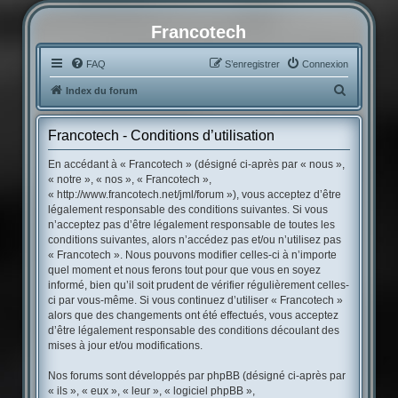
Francotech
FAQ
S’enregistrer
Connexion
R
Index du forum
e
c
Francotech - Conditions d’utilisation
h
En accédant à « Francotech » (désigné ci-après par « nous »,
e
« notre », « nos », « Francotech »,
« http://www.francotech.net/jml/forum »), vous acceptez d’être
r
légalement responsable des conditions suivantes. Si vous
c
n’acceptez pas d’être légalement responsable de toutes les
conditions suivantes, alors n’accédez pas et/ou n’utilisez pas
h
« Francotech ». Nous pouvons modifier celles-ci à n’importe
e
quel moment et nous ferons tout pour que vous en soyez
r
informé, bien qu’il soit prudent de vérifier régulièrement celles-
ci par vous-même. Si vous continuez d’utiliser « Francotech »
alors que des changements ont été effectués, vous acceptez
d’être légalement responsable des conditions découlant des
mises à jour et/ou modifications.
Nos forums sont développés par phpBB (désigné ci-après par
« ils », « eux », « leur », « logiciel phpBB »,