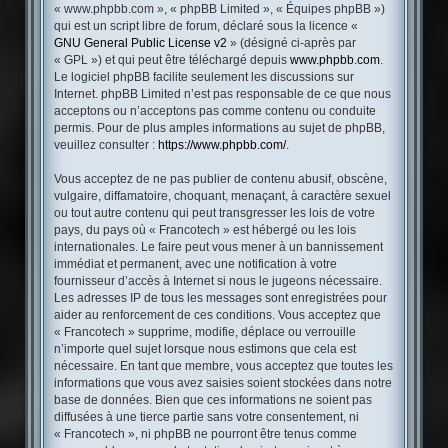
« www.phpbb.com », « phpBB Limited », « Équipes phpBB »)
qui est un script libre de forum, déclaré sous la licence «
GNU General Public License v2
» (désigné ci-après par
« GPL ») et qui peut être téléchargé depuis
www.phpbb.com
.
Le logiciel phpBB facilite seulement les discussions sur
Internet. phpBB Limited n’est pas responsable de ce que nous
acceptons ou n’acceptons pas comme contenu ou conduite
permis. Pour de plus amples informations au sujet de phpBB,
veuillez consulter :
https://www.phpbb.com/
.
Vous acceptez de ne pas publier de contenu abusif, obscène,
vulgaire, diffamatoire, choquant, menaçant, à caractère sexuel
ou tout autre contenu qui peut transgresser les lois de votre
pays, du pays où « Francotech » est hébergé ou les lois
internationales. Le faire peut vous mener à un bannissement
immédiat et permanent, avec une notification à votre
fournisseur d’accès à Internet si nous le jugeons nécessaire.
Les adresses IP de tous les messages sont enregistrées pour
aider au renforcement de ces conditions. Vous acceptez que
« Francotech » supprime, modifie, déplace ou verrouille
n’importe quel sujet lorsque nous estimons que cela est
nécessaire. En tant que membre, vous acceptez que toutes les
informations que vous avez saisies soient stockées dans notre
base de données. Bien que ces informations ne soient pas
diffusées à une tierce partie sans votre consentement, ni
« Francotech », ni phpBB ne pourront être tenus comme