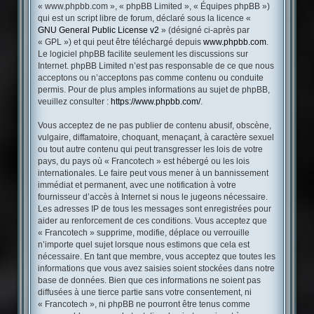
« www.phpbb.com », « phpBB Limited », « Équipes phpBB »)
qui est un script libre de forum, déclaré sous la licence «
GNU General Public License v2
» (désigné ci-après par
« GPL ») et qui peut être téléchargé depuis
www.phpbb.com
.
Le logiciel phpBB facilite seulement les discussions sur
Internet. phpBB Limited n’est pas responsable de ce que nous
acceptons ou n’acceptons pas comme contenu ou conduite
permis. Pour de plus amples informations au sujet de phpBB,
veuillez consulter :
https://www.phpbb.com/
.
Vous acceptez de ne pas publier de contenu abusif, obscène,
vulgaire, diffamatoire, choquant, menaçant, à caractère sexuel
ou tout autre contenu qui peut transgresser les lois de votre
pays, du pays où « Francotech » est hébergé ou les lois
internationales. Le faire peut vous mener à un bannissement
immédiat et permanent, avec une notification à votre
fournisseur d’accès à Internet si nous le jugeons nécessaire.
Les adresses IP de tous les messages sont enregistrées pour
aider au renforcement de ces conditions. Vous acceptez que
« Francotech » supprime, modifie, déplace ou verrouille
n’importe quel sujet lorsque nous estimons que cela est
nécessaire. En tant que membre, vous acceptez que toutes les
informations que vous avez saisies soient stockées dans notre
base de données. Bien que ces informations ne soient pas
diffusées à une tierce partie sans votre consentement, ni
« Francotech », ni phpBB ne pourront être tenus comme