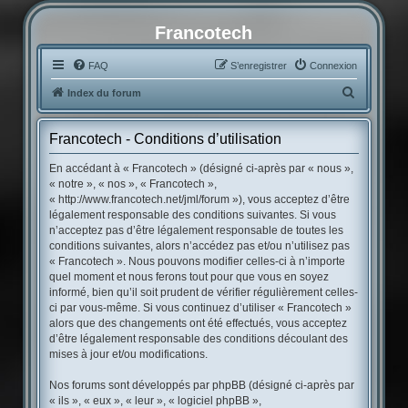
Francotech
FAQ
S’enregistrer
Connexion
R
Index du forum
e
c
Francotech - Conditions d’utilisation
h
En accédant à « Francotech » (désigné ci-après par « nous »,
e
« notre », « nos », « Francotech »,
« http://www.francotech.net/jml/forum »), vous acceptez d’être
r
légalement responsable des conditions suivantes. Si vous
c
n’acceptez pas d’être légalement responsable de toutes les
conditions suivantes, alors n’accédez pas et/ou n’utilisez pas
h
« Francotech ». Nous pouvons modifier celles-ci à n’importe
e
quel moment et nous ferons tout pour que vous en soyez
r
informé, bien qu’il soit prudent de vérifier régulièrement celles-
ci par vous-même. Si vous continuez d’utiliser « Francotech »
alors que des changements ont été effectués, vous acceptez
d’être légalement responsable des conditions découlant des
mises à jour et/ou modifications.
Nos forums sont développés par phpBB (désigné ci-après par
« ils », « eux », « leur », « logiciel phpBB »,