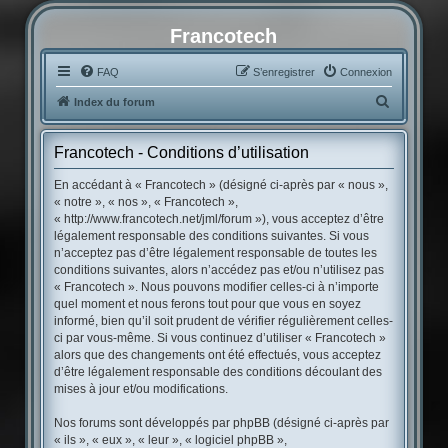
Francotech
FAQ
S’enregistrer
Connexion
R
Index du forum
e
c
Francotech - Conditions d’utilisation
h
En accédant à « Francotech » (désigné ci-après par « nous »,
e
« notre », « nos », « Francotech »,
« http://www.francotech.net/jml/forum »), vous acceptez d’être
r
légalement responsable des conditions suivantes. Si vous
c
n’acceptez pas d’être légalement responsable de toutes les
conditions suivantes, alors n’accédez pas et/ou n’utilisez pas
h
« Francotech ». Nous pouvons modifier celles-ci à n’importe
e
quel moment et nous ferons tout pour que vous en soyez
r
informé, bien qu’il soit prudent de vérifier régulièrement celles-
ci par vous-même. Si vous continuez d’utiliser « Francotech »
alors que des changements ont été effectués, vous acceptez
d’être légalement responsable des conditions découlant des
mises à jour et/ou modifications.
Nos forums sont développés par phpBB (désigné ci-après par
« ils », « eux », « leur », « logiciel phpBB »,