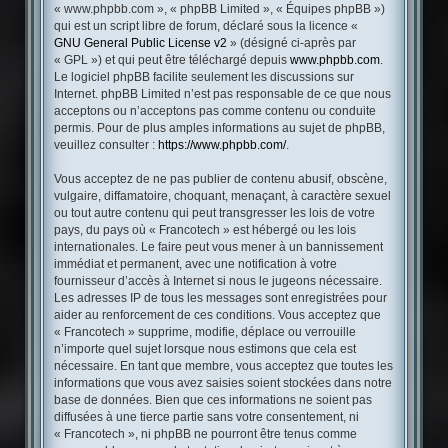
« www.phpbb.com », « phpBB Limited », « Équipes phpBB »)
qui est un script libre de forum, déclaré sous la licence «
GNU General Public License v2
» (désigné ci-après par
« GPL ») et qui peut être téléchargé depuis
www.phpbb.com
.
Le logiciel phpBB facilite seulement les discussions sur
Internet. phpBB Limited n’est pas responsable de ce que nous
acceptons ou n’acceptons pas comme contenu ou conduite
permis. Pour de plus amples informations au sujet de phpBB,
veuillez consulter :
https://www.phpbb.com/
.
Vous acceptez de ne pas publier de contenu abusif, obscène,
vulgaire, diffamatoire, choquant, menaçant, à caractère sexuel
ou tout autre contenu qui peut transgresser les lois de votre
pays, du pays où « Francotech » est hébergé ou les lois
internationales. Le faire peut vous mener à un bannissement
immédiat et permanent, avec une notification à votre
fournisseur d’accès à Internet si nous le jugeons nécessaire.
Les adresses IP de tous les messages sont enregistrées pour
aider au renforcement de ces conditions. Vous acceptez que
« Francotech » supprime, modifie, déplace ou verrouille
n’importe quel sujet lorsque nous estimons que cela est
nécessaire. En tant que membre, vous acceptez que toutes les
informations que vous avez saisies soient stockées dans notre
base de données. Bien que ces informations ne soient pas
diffusées à une tierce partie sans votre consentement, ni
« Francotech », ni phpBB ne pourront être tenus comme