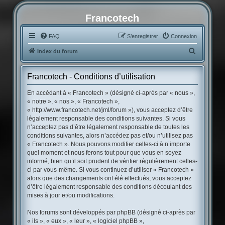
Francotech
FAQ
S’enregistrer
Connexion
R
Index du forum
e
c
Francotech - Conditions d’utilisation
h
En accédant à « Francotech » (désigné ci-après par « nous »,
e
« notre », « nos », « Francotech »,
« http://www.francotech.net/jml/forum »), vous acceptez d’être
r
légalement responsable des conditions suivantes. Si vous
c
n’acceptez pas d’être légalement responsable de toutes les
conditions suivantes, alors n’accédez pas et/ou n’utilisez pas
h
« Francotech ». Nous pouvons modifier celles-ci à n’importe
e
quel moment et nous ferons tout pour que vous en soyez
r
informé, bien qu’il soit prudent de vérifier régulièrement celles-
ci par vous-même. Si vous continuez d’utiliser « Francotech »
alors que des changements ont été effectués, vous acceptez
d’être légalement responsable des conditions découlant des
mises à jour et/ou modifications.
Nos forums sont développés par phpBB (désigné ci-après par
« ils », « eux », « leur », « logiciel phpBB »,