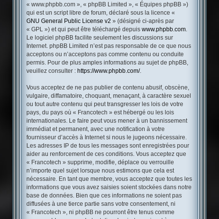
« www.phpbb.com », « phpBB Limited », « Équipes phpBB »)
qui est un script libre de forum, déclaré sous la licence «
GNU General Public License v2
» (désigné ci-après par
« GPL ») et qui peut être téléchargé depuis
www.phpbb.com
.
Le logiciel phpBB facilite seulement les discussions sur
Internet. phpBB Limited n’est pas responsable de ce que nous
acceptons ou n’acceptons pas comme contenu ou conduite
permis. Pour de plus amples informations au sujet de phpBB,
veuillez consulter :
https://www.phpbb.com/
.
Vous acceptez de ne pas publier de contenu abusif, obscène,
vulgaire, diffamatoire, choquant, menaçant, à caractère sexuel
ou tout autre contenu qui peut transgresser les lois de votre
pays, du pays où « Francotech » est hébergé ou les lois
internationales. Le faire peut vous mener à un bannissement
immédiat et permanent, avec une notification à votre
fournisseur d’accès à Internet si nous le jugeons nécessaire.
Les adresses IP de tous les messages sont enregistrées pour
aider au renforcement de ces conditions. Vous acceptez que
« Francotech » supprime, modifie, déplace ou verrouille
n’importe quel sujet lorsque nous estimons que cela est
nécessaire. En tant que membre, vous acceptez que toutes les
informations que vous avez saisies soient stockées dans notre
base de données. Bien que ces informations ne soient pas
diffusées à une tierce partie sans votre consentement, ni
« Francotech », ni phpBB ne pourront être tenus comme