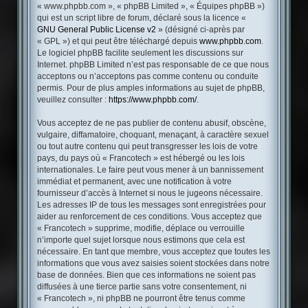
« www.phpbb.com », « phpBB Limited », « Équipes phpBB »)
qui est un script libre de forum, déclaré sous la licence «
GNU General Public License v2
» (désigné ci-après par
« GPL ») et qui peut être téléchargé depuis
www.phpbb.com
.
Le logiciel phpBB facilite seulement les discussions sur
Internet. phpBB Limited n’est pas responsable de ce que nous
acceptons ou n’acceptons pas comme contenu ou conduite
permis. Pour de plus amples informations au sujet de phpBB,
veuillez consulter :
https://www.phpbb.com/
.
Vous acceptez de ne pas publier de contenu abusif, obscène,
vulgaire, diffamatoire, choquant, menaçant, à caractère sexuel
ou tout autre contenu qui peut transgresser les lois de votre
pays, du pays où « Francotech » est hébergé ou les lois
internationales. Le faire peut vous mener à un bannissement
immédiat et permanent, avec une notification à votre
fournisseur d’accès à Internet si nous le jugeons nécessaire.
Les adresses IP de tous les messages sont enregistrées pour
aider au renforcement de ces conditions. Vous acceptez que
« Francotech » supprime, modifie, déplace ou verrouille
n’importe quel sujet lorsque nous estimons que cela est
nécessaire. En tant que membre, vous acceptez que toutes les
informations que vous avez saisies soient stockées dans notre
base de données. Bien que ces informations ne soient pas
diffusées à une tierce partie sans votre consentement, ni
« Francotech », ni phpBB ne pourront être tenus comme