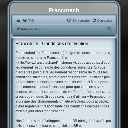
Francotech
FAQ
S’enregistrer
Connexion
R
Index du forum
e
c
Francotech - Conditions d’utilisation
h
En accédant à « Francotech » (désigné ci-après par « nous »,
e
« notre », « nos », « Francotech »,
« http://www.francotech.net/jml/forum »), vous acceptez d’être
r
légalement responsable des conditions suivantes. Si vous
c
n’acceptez pas d’être légalement responsable de toutes les
conditions suivantes, alors n’accédez pas et/ou n’utilisez pas
h
« Francotech ». Nous pouvons modifier celles-ci à n’importe
e
quel moment et nous ferons tout pour que vous en soyez
r
informé, bien qu’il soit prudent de vérifier régulièrement celles-
ci par vous-même. Si vous continuez d’utiliser « Francotech »
alors que des changements ont été effectués, vous acceptez
d’être légalement responsable des conditions découlant des
mises à jour et/ou modifications.
Nos forums sont développés par phpBB (désigné ci-après par
« ils », « eux », « leur », « logiciel phpBB »,