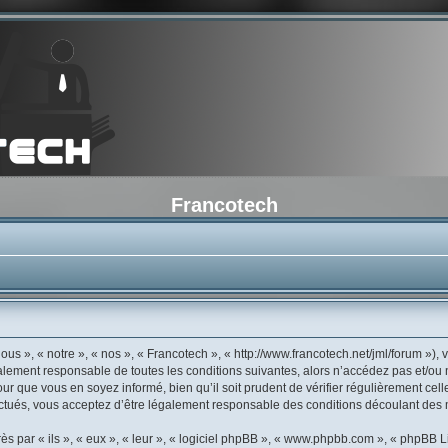
Francotech
us », « notre », « nos », « Francotech », « http://www.francotech.net/jml/forum »)
galement responsable de toutes les conditions suivantes, alors n’accédez pas et/ou
ur que vous en soyez informé, bien qu’il soit prudent de vérifier régulièrement cell
tués, vous acceptez d’être légalement responsable des conditions découlant des mi
 par « ils », « eux », « leur », « logiciel phpBB », « www.phpbb.com », « phpBB Li