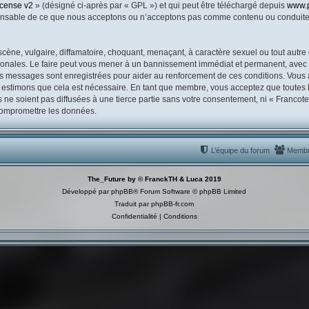
icense v2
» (désigné ci-après par « GPL ») et qui peut être téléchargé depuis
www.
ponsable de ce que nous acceptons ou n’acceptons pas comme contenu ou conduite 
ène, vulgaire, diffamatoire, choquant, menaçant, à caractère sexuel ou tout autre 
ionales. Le faire peut vous mener à un bannissement immédiat et permanent, avec un
es messages sont enregistrées pour aider au renforcement de ces conditions. Vous
s estimons que cela est nécessaire. En tant que membre, vous acceptez que toutes 
ne soient pas diffusées à une tierce partie sans votre consentement, ni « Franco
 compromettre les données.
L’équipe du forum
Memb
The_Future by © FranckTH & Luca 2019
Développé par
phpBB
® Forum Software © phpBB Limited
Traduit par
phpBB-fr.com
Confidentialité
|
Conditions