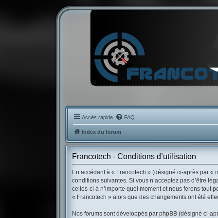
Accès rapide
FAQ
Index du forum
Francotech - Conditions d’utilisation
En accédant à « Francotech » (désigné ci-après par « no
conditions suivantes. Si vous n’acceptez pas d’être lé
celles-ci à n’importe quel moment et nous ferons tout po
« Francotech » alors que des changements ont été effec
Nos forums sont développés par phpBB (désigné ci-après