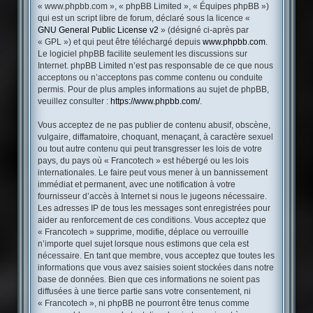
« www.phpbb.com », « phpBB Limited », « Équipes phpBB »)
qui est un script libre de forum, déclaré sous la licence «
GNU General Public License v2
» (désigné ci-après par
« GPL ») et qui peut être téléchargé depuis
www.phpbb.com
.
Le logiciel phpBB facilite seulement les discussions sur
Internet. phpBB Limited n’est pas responsable de ce que nous
acceptons ou n’acceptons pas comme contenu ou conduite
permis. Pour de plus amples informations au sujet de phpBB,
veuillez consulter :
https://www.phpbb.com/
.
Vous acceptez de ne pas publier de contenu abusif, obscène,
vulgaire, diffamatoire, choquant, menaçant, à caractère sexuel
ou tout autre contenu qui peut transgresser les lois de votre
pays, du pays où « Francotech » est hébergé ou les lois
internationales. Le faire peut vous mener à un bannissement
immédiat et permanent, avec une notification à votre
fournisseur d’accès à Internet si nous le jugeons nécessaire.
Les adresses IP de tous les messages sont enregistrées pour
aider au renforcement de ces conditions. Vous acceptez que
« Francotech » supprime, modifie, déplace ou verrouille
n’importe quel sujet lorsque nous estimons que cela est
nécessaire. En tant que membre, vous acceptez que toutes les
informations que vous avez saisies soient stockées dans notre
base de données. Bien que ces informations ne soient pas
diffusées à une tierce partie sans votre consentement, ni
« Francotech », ni phpBB ne pourront être tenus comme