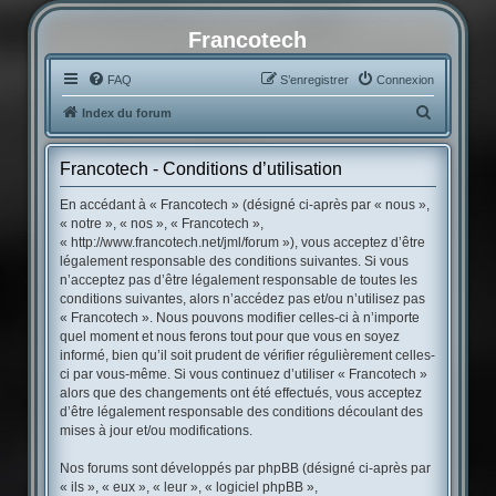
Francotech
FAQ
S’enregistrer
Connexion
R
Index du forum
e
c
Francotech - Conditions d’utilisation
h
En accédant à « Francotech » (désigné ci-après par « nous »,
e
« notre », « nos », « Francotech »,
« http://www.francotech.net/jml/forum »), vous acceptez d’être
r
légalement responsable des conditions suivantes. Si vous
c
n’acceptez pas d’être légalement responsable de toutes les
conditions suivantes, alors n’accédez pas et/ou n’utilisez pas
h
« Francotech ». Nous pouvons modifier celles-ci à n’importe
e
quel moment et nous ferons tout pour que vous en soyez
r
informé, bien qu’il soit prudent de vérifier régulièrement celles-
ci par vous-même. Si vous continuez d’utiliser « Francotech »
alors que des changements ont été effectués, vous acceptez
d’être légalement responsable des conditions découlant des
mises à jour et/ou modifications.
Nos forums sont développés par phpBB (désigné ci-après par
« ils », « eux », « leur », « logiciel phpBB »,