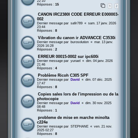
22:10
Réponses :
15
1
2
CANON IRC2380I CODE ERREUR E000003-
002
Dernier message par
safir789
«
sam. 17 janv. 2026
23:44
Réponses :
8
Vibration du canon ir ADVANCCE C3530i
Dernier message par
burosolution
«
mar. 13 janv.
2026 16:28
Réponses :
2
ERREUR 00015-0002 sur ipc600i
Dernier message par
yunael
«
dim. 04 janv. 2026
21:46
Réponses :
4
Problème Ricoh C305 SPF
Dernier message par
David
«
dim. 07 déc. 2025
17:47
Réponses :
8
Copies sales lors de l'impression ou de la
photocopie
Dernier message par
David
«
dim. 30 nov. 2025
08:48
Réponses :
1
probleme de mise en marche minolta
c224e
Dernier message par
STEPHANE
«
ven. 21 nov.
2025 02:27
Réponses :
8