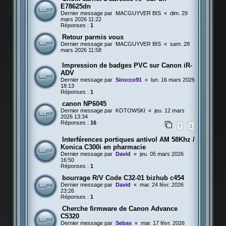
E78625dn
Dernier message par
MACGUYVER BIS
«
dim. 29
mars 2026 11:22
Réponses :
1
Retour parmis vous
Dernier message par
MACGUYVER BIS
«
sam. 28
mars 2026 11:58
Impression de badges PVC sur Canon iR-
ADV
Dernier message par
Sirocco91
«
lun. 16 mars 2026
18:13
Réponses :
1
canon NP6045
Dernier message par
KOTOWSKI
«
jeu. 12 mars
2026 13:34
Réponses :
16
1
2
Interférences portiques antivol AM 58Khz /
Konica C300i en pharmacie
Dernier message par
David
«
jeu. 05 mars 2026
16:50
Réponses :
1
bourrage R/V Code C32-01 bizhub c454
Dernier message par
David
«
mar. 24 févr. 2026
23:26
Réponses :
1
Cherche firmware de Canon Advance
C5320
Dernier message par
Sebas
«
mar. 17 févr. 2026