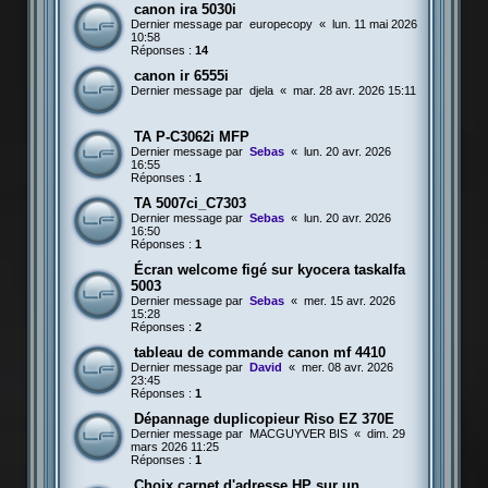
canon ira 5030i
Dernier message par
europecopy
«
lun. 11 mai 2026
10:58
Réponses :
14
canon ir 6555i
Dernier message par
djela
«
mar. 28 avr. 2026 15:11
TA P-C3062i MFP
Dernier message par
Sebas
«
lun. 20 avr. 2026
16:55
Réponses :
1
TA 5007ci_C7303
Dernier message par
Sebas
«
lun. 20 avr. 2026
16:50
Réponses :
1
Écran welcome figé sur kyocera taskalfa
5003
Dernier message par
Sebas
«
mer. 15 avr. 2026
15:28
Réponses :
2
tableau de commande canon mf 4410
Dernier message par
David
«
mer. 08 avr. 2026
23:45
Réponses :
1
Dépannage duplicopieur Riso EZ 370E
Dernier message par
MACGUYVER BIS
«
dim. 29
mars 2026 11:25
Réponses :
1
Choix carnet d'adresse HP sur un