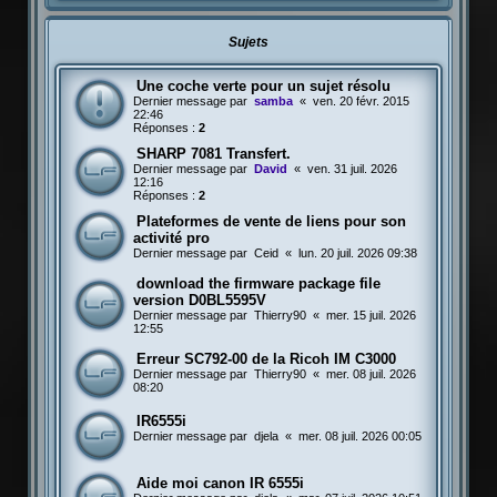
Sujets
Une coche verte pour un sujet résolu
Dernier message par
samba
«
ven. 20 févr. 2015
22:46
Réponses :
2
SHARP 7081 Transfert.
Dernier message par
David
«
ven. 31 juil. 2026
12:16
Réponses :
2
Plateformes de vente de liens pour son
activité pro
Dernier message par
Ceid
«
lun. 20 juil. 2026 09:38
download the firmware package file
version D0BL5595V
Dernier message par
Thierry90
«
mer. 15 juil. 2026
12:55
Erreur SC792-00 de la Ricoh IM C3000
Dernier message par
Thierry90
«
mer. 08 juil. 2026
08:20
IR6555i
Dernier message par
djela
«
mer. 08 juil. 2026 00:05
Aide moi canon IR 6555i