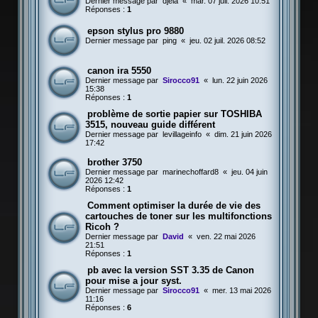
Dernier message par
djela
«
mar. 07 juil. 2026 10:51
Réponses :
1
epson stylus pro 9880
Dernier message par
ping
«
jeu. 02 juil. 2026 08:52
canon ira 5550
Dernier message par
Sirocco91
«
lun. 22 juin 2026
15:38
Réponses :
1
problème de sortie papier sur TOSHIBA
3515, nouveau guide différent
Dernier message par
levillageinfo
«
dim. 21 juin 2026
17:42
brother 3750
Dernier message par
marinechoffard8
«
jeu. 04 juin
2026 12:42
Réponses :
1
Comment optimiser la durée de vie des
cartouches de toner sur les multifonctions
Ricoh ?
Dernier message par
David
«
ven. 22 mai 2026
21:51
Réponses :
1
pb avec la version SST 3.35 de Canon
pour mise a jour syst.
Dernier message par
Sirocco91
«
mer. 13 mai 2026
11:16
Réponses :
6