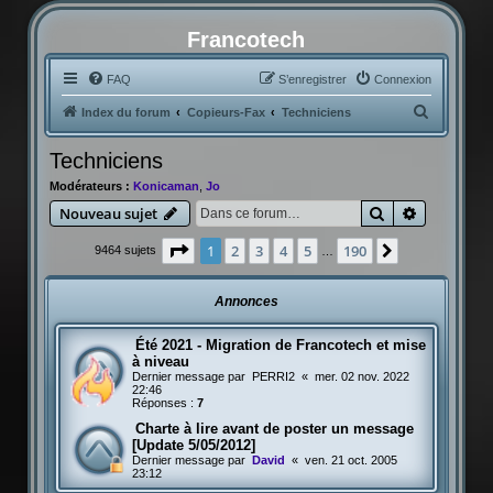
Francotech
FAQ
S’enregistrer
Connexion
R
Index du forum
Copieurs-Fax
Techniciens
e
Techniciens
c
Modérateurs :
Konicaman
,
Jo
h
Rechercher
Recherche
Nouveau sujet
e
r
Page
1
sur
190
1
2
3
4
5
190
Suivante
9464 sujets
…
c
h
Annonces
e
Été 2021 - Migration de Francotech et mise
r
à niveau
Dernier message par
PERRI2
«
mer. 02 nov. 2022
22:46
Réponses :
7
Charte à lire avant de poster un message
[Update 5/05/2012]
Dernier message par
David
«
ven. 21 oct. 2005
23:12