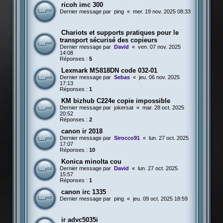
ricoh imc 300
Dernier message par
ping
«
mer. 19 nov. 2025 08:33
Chariots et supports pratiques pour le
transport sécurisé des copieurs
Dernier message par
David
«
ven. 07 nov. 2025
14:08
Réponses :
5
Lexmark MS818DN code 032-01
Dernier message par
Sebas
«
jeu. 06 nov. 2025
17:13
Réponses :
1
KM bizhub C224e copie impossible
Dernier message par
jokersat
«
mar. 28 oct. 2025
20:52
Réponses :
2
canon ir 2018
Dernier message par
Sirocco91
«
lun. 27 oct. 2025
17:07
Réponses :
10
Konica minolta cou
Dernier message par
David
«
lun. 27 oct. 2025
15:57
Réponses :
1
canon irc 1335
Dernier message par
ping
«
jeu. 09 oct. 2025 18:59
ir advc5035i