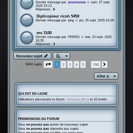
Dernier message par
younoussa
«
sam. 27 sept.
2025 23:13
Réponses :
6
Diplicopieur ricoh 5450
Dernier message par
ping
«
jeu. 25 sept. 2025 10:28
mx 3100
Dernier message par
PERRI2
«
mar. 23 sept. 2025
16:35
Réponses :
3
Nouveau sujet
Page
1
sur
190
1
2
3
4
5
190
Suivante
9464 sujets
…
Aller à
QUI EST EN LIGNE
Utilisateurs parcourant ce forum :
Amazon [Bot]
et 10 invités
PERMISSIONS DU FORUM
Vous
ne pouvez pas
poster de nouveaux sujets
Vous
ne pouvez pas
répondre aux sujets
Vous
ne pouvez pas
modifier vos messages