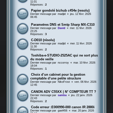
11:01
Réponses :
2
Papier gondolé bizhub c454e (resolu)
Dernier message par
madjid
«
jeu. 12 févr. 2026
06:45
Parametres DNS et Smtp Sharp MX-C310
Dernier message par
David
«
mer. 11 févr. 2026
23:25
Réponses :
3
C-D010 (résolu)
Dernier message par
madjid
«
mer. 11 févr. 2026
11:30
Réponses :
2
Toshiba-e-STUDIO-2525AC qui ne sort plus
du mode veille
Dernier message par
nccorroy
«
mar. 10 févr. 2026
18:04
Réponses :
1
Choix d’un cabinet pour la gestion
comptable d’une petite structure
Dernier message par
NikoFrost
«
ven. 06 févr. 2026
12:45
CANON ADV C55XX | N° COMPTEUR TT ?
Dernier message par
samba
«
jeu. 22 janv. 2026
22:43
Réponses :
2
Code erreur :E000990-000 canon IR 2880i
Dernier message par
gael456
«
mar. 20 janv. 2026