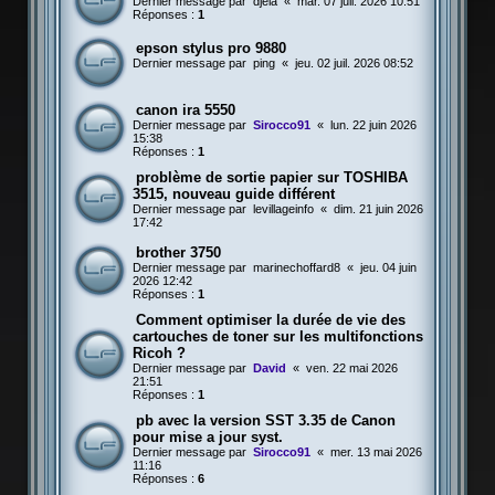
Dernier message par
djela
«
mar. 07 juil. 2026 10:51
Réponses :
1
epson stylus pro 9880
Dernier message par
ping
«
jeu. 02 juil. 2026 08:52
canon ira 5550
Dernier message par
Sirocco91
«
lun. 22 juin 2026
15:38
Réponses :
1
problème de sortie papier sur TOSHIBA
3515, nouveau guide différent
Dernier message par
levillageinfo
«
dim. 21 juin 2026
17:42
brother 3750
Dernier message par
marinechoffard8
«
jeu. 04 juin
2026 12:42
Réponses :
1
Comment optimiser la durée de vie des
cartouches de toner sur les multifonctions
Ricoh ?
Dernier message par
David
«
ven. 22 mai 2026
21:51
Réponses :
1
pb avec la version SST 3.35 de Canon
pour mise a jour syst.
Dernier message par
Sirocco91
«
mer. 13 mai 2026
11:16
Réponses :
6