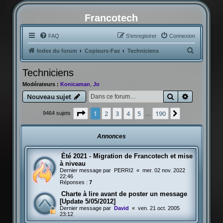
Francotech
FAQ
S’enregistrer
Connexion
R
Index du forum
Copieurs-Fax
Techniciens
e
Techniciens
c
Modérateurs :
Konicaman
,
Jo
h
Rechercher
Recherche
Nouveau sujet
e
r
Page
1
sur
190
1
2
3
4
5
190
Suivante
9464 sujets
…
c
h
Annonces
e
Été 2021 - Migration de Francotech et mise
r
à niveau
Dernier message par
PERRI2
«
mer. 02 nov. 2022
22:46
Réponses :
7
Charte à lire avant de poster un message
[Update 5/05/2012]
Dernier message par
David
«
ven. 21 oct. 2005
23:12