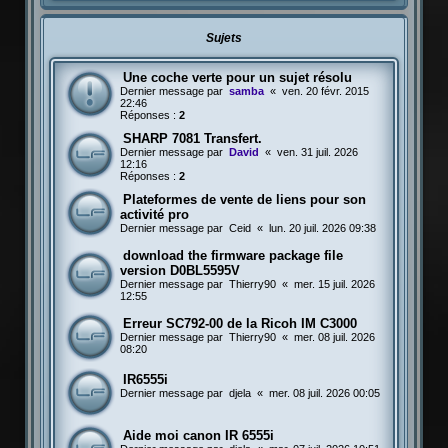
Sujets
Une coche verte pour un sujet résolu
Dernier message par
samba
«
ven. 20 févr. 2015
22:46
Réponses :
2
SHARP 7081 Transfert.
Dernier message par
David
«
ven. 31 juil. 2026
12:16
Réponses :
2
Plateformes de vente de liens pour son
activité pro
Dernier message par
Ceid
«
lun. 20 juil. 2026 09:38
download the firmware package file
version D0BL5595V
Dernier message par
Thierry90
«
mer. 15 juil. 2026
12:55
Erreur SC792-00 de la Ricoh IM C3000
Dernier message par
Thierry90
«
mer. 08 juil. 2026
08:20
IR6555i
Dernier message par
djela
«
mer. 08 juil. 2026 00:05
Aide moi canon IR 6555i