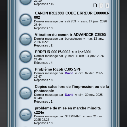
22:10
Réponses :
15
1
2
CANON IRC2380I CODE ERREUR E000003-
002
Dernier message par
safir789
«
sam. 17 janv. 2026
23:44
Réponses :
8
Vibration du canon ir ADVANCCE C3530i
Dernier message par
burosolution
«
mar. 13 janv.
2026 16:28
Réponses :
2
ERREUR 00015-0002 sur ipc600i
Dernier message par
yunael
«
dim. 04 janv. 2026
21:46
Réponses :
4
Problème Ricoh C305 SPF
Dernier message par
David
«
dim. 07 déc. 2025
17:47
Réponses :
8
Copies sales lors de l'impression ou de la
photocopie
Dernier message par
David
«
dim. 30 nov. 2025
08:48
Réponses :
1
probleme de mise en marche minolta
c224e
Dernier message par
STEPHANE
«
ven. 21 nov.
2025 02:27
Réponses :
8