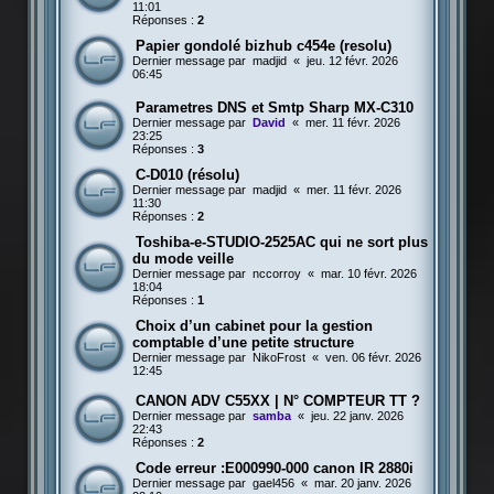
11:01
Réponses :
2
Papier gondolé bizhub c454e (resolu)
Dernier message par
madjid
«
jeu. 12 févr. 2026
06:45
Parametres DNS et Smtp Sharp MX-C310
Dernier message par
David
«
mer. 11 févr. 2026
23:25
Réponses :
3
C-D010 (résolu)
Dernier message par
madjid
«
mer. 11 févr. 2026
11:30
Réponses :
2
Toshiba-e-STUDIO-2525AC qui ne sort plus
du mode veille
Dernier message par
nccorroy
«
mar. 10 févr. 2026
18:04
Réponses :
1
Choix d’un cabinet pour la gestion
comptable d’une petite structure
Dernier message par
NikoFrost
«
ven. 06 févr. 2026
12:45
CANON ADV C55XX | N° COMPTEUR TT ?
Dernier message par
samba
«
jeu. 22 janv. 2026
22:43
Réponses :
2
Code erreur :E000990-000 canon IR 2880i
Dernier message par
gael456
«
mar. 20 janv. 2026