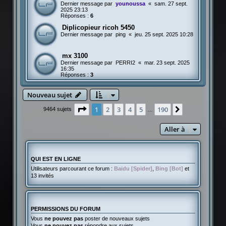
Dernier message par
younoussa
«
sam. 27 sept.
2025 23:13
Réponses :
6
Diplicopieur ricoh 5450
Dernier message par
ping
«
jeu. 25 sept. 2025 10:28
mx 3100
Dernier message par
PERRI2
«
mar. 23 sept. 2025
16:35
Réponses :
3
Nouveau sujet
Page
1
sur
190
1
2
3
4
5
190
Suivante
9464 sujets
…
Aller à
QUI EST EN LIGNE
Utilisateurs parcourant ce forum :
Baidu [Spider]
,
Bing [Bot]
et
13 invités
PERMISSIONS DU FORUM
Vous
ne pouvez pas
poster de nouveaux sujets
Vous
ne pouvez pas
répondre aux sujets