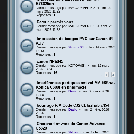
E78625dn
Dernier message par
MACGUYVER BIS
«
dim. 29
mars 2026 11:22
Réponses :
1
Retour parmis vous
Dernier message par
MACGUYVER BIS
«
sam. 28
mars 2026 11:58
Impression de badges PVC sur Canon iR-
ADV
Dernier message par
Sirocco91
«
lun. 16 mars 2026
18:13
Réponses :
1
canon NP6045
Dernier message par
KOTOWSKI
«
jeu. 12 mars
2026 13:34
Réponses :
16
1
2
Interférences portiques antivol AM 58Khz /
Konica C300i en pharmacie
Dernier message par
David
«
jeu. 05 mars 2026
16:50
Réponses :
1
bourrage R/V Code C32-01 bizhub c454
Dernier message par
David
«
mar. 24 févr. 2026
23:26
Réponses :
1
Cherche firmware de Canon Advance
C5320
Dernier message par
Sebas
«
mar. 17 févr. 2026