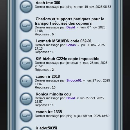
ricoh imc 300
Dernier message par
ping
«
mer. 19 nov. 2025 08:33
Chariots et supports pratiques pour le
transport sécurisé des copieurs
Dernier message par
David
«
ven. 07 nov. 2025
14:08
Réponses :
5
Lexmark MS818DN code 032-01
Dernier message par
Sebas
«
jeu. 06 nov. 2025
17:13
Réponses :
1
KM bizhub C224e copie impossible
Dernier message par
jokersat
«
mar. 28 oct. 2025
20:52
Réponses :
2
canon ir 2018
Dernier message par
Sirocco91
«
lun. 27 oct. 2025
17:07
Réponses :
10
Konica minolta cou
Dernier message par
David
«
lun. 27 oct. 2025
15:57
Réponses :
1
canon irc 1335
Dernier message par
ping
«
jeu. 09 oct. 2025 18:59
ir advc5035i