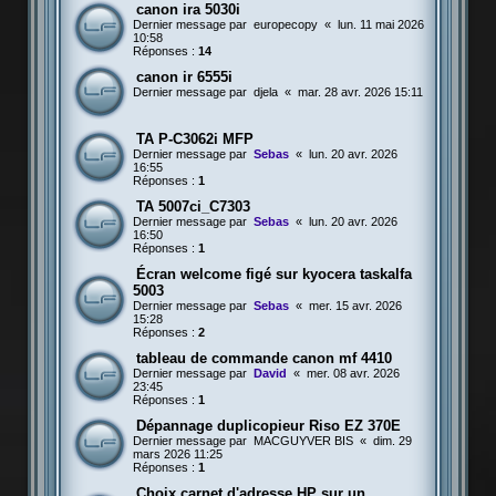
canon ira 5030i
Dernier message par
europecopy
«
lun. 11 mai 2026
10:58
Réponses :
14
canon ir 6555i
Dernier message par
djela
«
mar. 28 avr. 2026 15:11
TA P-C3062i MFP
Dernier message par
Sebas
«
lun. 20 avr. 2026
16:55
Réponses :
1
TA 5007ci_C7303
Dernier message par
Sebas
«
lun. 20 avr. 2026
16:50
Réponses :
1
Écran welcome figé sur kyocera taskalfa
5003
Dernier message par
Sebas
«
mer. 15 avr. 2026
15:28
Réponses :
2
tableau de commande canon mf 4410
Dernier message par
David
«
mer. 08 avr. 2026
23:45
Réponses :
1
Dépannage duplicopieur Riso EZ 370E
Dernier message par
MACGUYVER BIS
«
dim. 29
mars 2026 11:25
Réponses :
1
Choix carnet d'adresse HP sur un