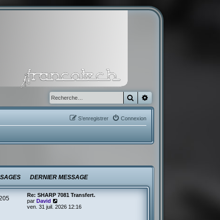
Rechercher
Recherche avancée
S’enregistrer
Connexion
SAGES
DERNIER MESSAGE
Re: SHARP 7081 Transfert.
205
V
par
David
o
ven. 31 juil. 2026 12:16
i
r