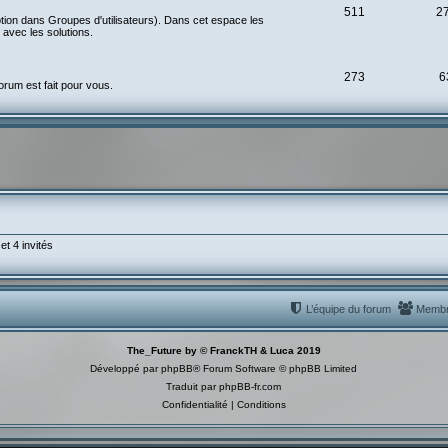
511
2
ption dans Groupes d'utilisateurs). Dans cet espace les
avec les solutions.
273
6
rum est fait pour vous.
et 4 invités
L’équipe du forum
Memb
The_Future by © FranckTH & Luca 2019
Développé par
phpBB
® Forum Software © phpBB Limited
Traduit par
phpBB-fr.com
Confidentialité
|
Conditions