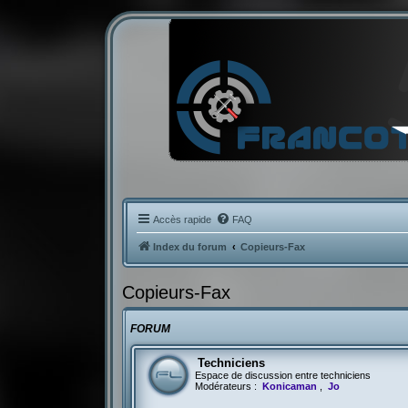
Accès rapide
FAQ
Index du forum
Copieurs-Fax
Copieurs-Fax
FORUM
Techniciens
Espace de discussion entre techniciens
Modérateurs :
Konicaman
,
Jo