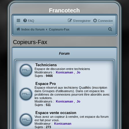
Francotech
FAQ
S’enregistrer
Connexion
R
Index du forum
Copieurs-Fax
e
Copieurs-Fax
c
h
Forum
e
r
Techniciens
Espace de discussion entre techniciens
c
Modérateurs :
Konicaman
,
Jo
Sujets :
9466
h
Espace Pro
e
Espace réservé aux techiciens Qualifiés (inscription
dans Groupes d'utilisateurs). Dans cet espace les
r
problèmes de connexions pourront être abordés avec
les solutions.
Modérateurs :
Konicaman
,
Jo
Sujets :
511
Espace vente occasion
Vous avez un copieur à vendre, cet espace du forum
est fait pour vous.
Modérateur :
Konicaman
Sujets :
273