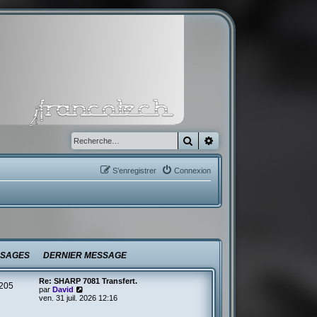
Rechercher
Recherche avancée
S’enregistrer
Connexion
SAGES
DERNIER MESSAGE
Re: SHARP 7081 Transfert.
205
V
par
David
o
ven. 31 juil. 2026 12:16
i
r