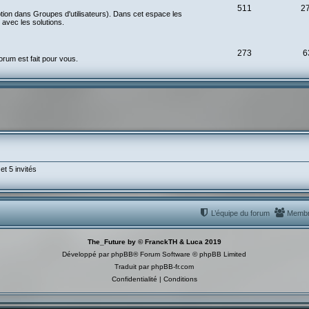
511
2
ption dans Groupes d'utilisateurs). Dans cet espace les
avec les solutions.
273
6
rum est fait pour vous.
et 5 invités
L’équipe du forum
Memb
The_Future by © FranckTH & Luca 2019
Développé par
phpBB
® Forum Software © phpBB Limited
Traduit par
phpBB-fr.com
Confidentialité
|
Conditions