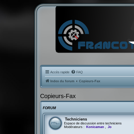
Accès rapide
FAQ
Index du forum
Copieurs-Fax
Copieurs-Fax
FORUM
Techniciens
Espace de discussion entre techniciens
Modérateurs :
Konicaman
,
Jo