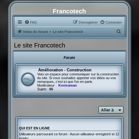
Francotech
FAQ
S’enregistrer
Connexion
R
Index du forum
Le site Francotech
e
Le site Francotech
c
h
Forum
e
r
Amélioration - Construction
Voici un espace pour communiquer sur la construction
c
du site. Si vous souhaitez apporter vos idées ou vos
remarques, c'est ici que l'on en parle.
h
Modérateur :
Konicaman
Sujets :
65
e
r
Aller à
QUI EST EN LIGNE
Utilisateurs parcourant ce forum : Aucun utilisateur enregistré et 12
invités