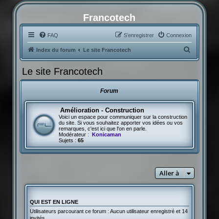
Francotech
FAQ
S’enregistrer
Connexion
R
Index du forum
Le site Francotech
e
Le site Francotech
c
h
Forum
e
r
Amélioration - Construction
Voici un espace pour communiquer sur la construction
c
du site. Si vous souhaitez apporter vos idées ou vos
remarques, c'est ici que l'on en parle.
h
Modérateur :
Konicaman
Sujets :
65
e
r
Aller à
QUI EST EN LIGNE
Utilisateurs parcourant ce forum : Aucun utilisateur enregistré et 14
invités