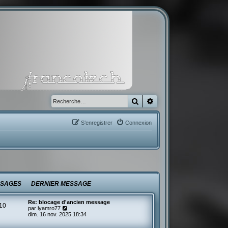
Rechercher
Recherche avancée
S’enregistrer
Connexion
SAGES
DERNIER MESSAGE
Re: blocage d'ancien message
10
V
par
lyamro77
o
dim. 16 nov. 2025 18:34
i
r