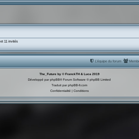
et 11 invités
L’équipe du forum
Memb
The_Future by © FranckTH & Luca 2019
Développé par
phpBB
® Forum Software © phpBB Limited
Traduit par
phpBB-fr.com
Confidentialité
|
Conditions