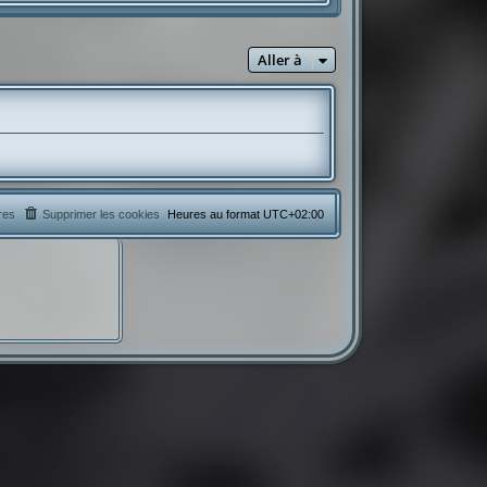
l
e
d
e
Aller à
r
n
i
e
r
m
e
s
s
a
g
e
res
Supprimer les cookies
Heures au format
UTC+02:00