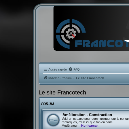
Accès rapide
FAQ
Index du forum
Le site Francotech
Le site Francotech
FORUM
Amélioration - Construction
Voici un espace pour communiquer sur la constru
remarques, c'est ici que l'on en parle.
Modérateur :
Konicaman