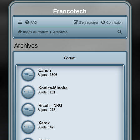
Francotech
FAQ
S’enregistrer
Connexion
R
Index du forum
Archives
e
Archives
c
h
Forum
e
r
Canon
Sujets :
1306
c
h
Konica-Minolta
e
Sujets :
131
r
Ricoh - NRG
Sujets :
278
Xerox
Sujets :
42