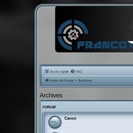
Accès rapide
FAQ
Index du forum
Archives
Archives
FORUM
Canon