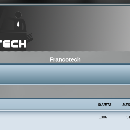
Francotech
SUJETS
MES
1306
5