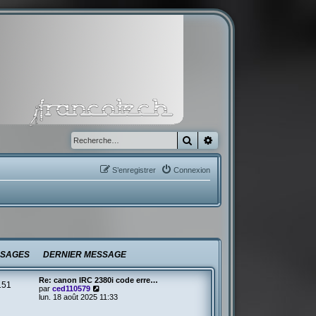
Rechercher
Recherche avancée
S’enregistrer
Connexion
SAGES
DERNIER MESSAGE
Re: canon IRC 2380i code erre…
151
V
par
ced110579
o
lun. 18 août 2025 11:33
i
r