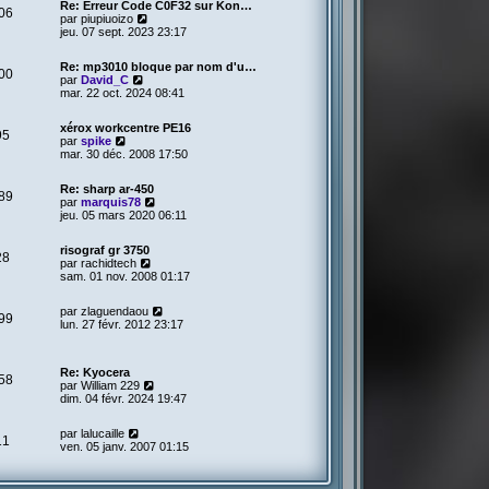
Re: Erreur Code C0F32 sur Kon…
l
06
V
par
piupiuoizo
e
o
jeu. 07 sept. 2023 23:17
d
i
e
r
r
Re: mp3010 bloque par nom d'u…
l
00
n
V
par
David_C
e
i
o
mar. 22 oct. 2024 08:41
d
e
i
e
r
r
r
m
xérox workcentre PE16
l
95
n
V
e
par
spike
e
i
o
s
mar. 30 déc. 2008 17:50
d
e
i
s
e
r
r
a
r
m
Re: sharp ar-450
l
g
89
n
e
V
par
marquis78
e
e
i
s
o
jeu. 05 mars 2020 06:11
d
e
s
i
e
r
a
r
r
m
risograf gr 3750
g
l
28
n
e
V
par
rachidtech
e
e
i
s
o
sam. 01 nov. 2008 01:17
d
e
s
i
e
r
a
r
r
m
V
par
zlaguendaou
g
l
99
n
e
o
lun. 27 févr. 2012 23:17
e
e
i
s
i
d
e
s
r
e
r
a
l
r
m
Re: Kyocera
g
e
58
n
V
e
par
William 229
e
d
i
o
s
dim. 04 févr. 2024 19:47
e
e
i
s
r
r
r
a
n
V
m
par
lalucaille
l
g
11
i
o
e
ven. 05 janv. 2007 01:15
e
e
e
i
s
d
r
r
s
e
m
l
a