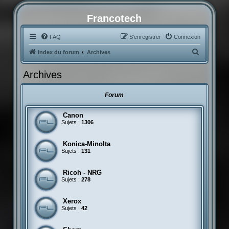
Francotech
FAQ
S’enregistrer
Connexion
R
Index du forum
Archives
e
Archives
c
h
Forum
e
r
Canon
Sujets :
1306
c
h
Konica-Minolta
e
Sujets :
131
r
Ricoh - NRG
Sujets :
278
Xerox
Sujets :
42