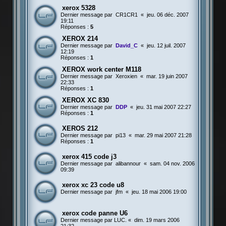
xerox 5328
Dernier message par
CR1CR1
«
jeu. 06 déc. 2007
19:11
Réponses :
5
XEROX 214
Dernier message par
David_C
«
jeu. 12 juil. 2007
12:19
Réponses :
1
XEROX work center M118
Dernier message par
Xeroxien
«
mar. 19 juin 2007
22:33
Réponses :
1
XEROX XC 830
Dernier message par
DDP
«
jeu. 31 mai 2007 22:27
Réponses :
1
XEROS 212
Dernier message par
pi13
«
mar. 29 mai 2007 21:28
Réponses :
1
xerox 415 code j3
Dernier message par
alibannour
«
sam. 04 nov. 2006
09:39
xerox xc 23 code u8
Dernier message par
jfm
«
jeu. 18 mai 2006 19:00
xerox code panne U6
Dernier message par
LUC.
«
dim. 19 mars 2006