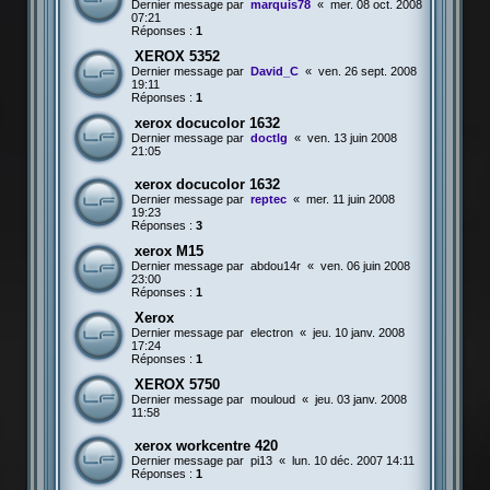
Dernier message par
marquis78
«
mer. 08 oct. 2008
07:21
Réponses :
1
XEROX 5352
Dernier message par
David_C
«
ven. 26 sept. 2008
19:11
Réponses :
1
xerox docucolor 1632
Dernier message par
doctlg
«
ven. 13 juin 2008
21:05
xerox docucolor 1632
Dernier message par
reptec
«
mer. 11 juin 2008
19:23
Réponses :
3
xerox M15
Dernier message par
abdou14r
«
ven. 06 juin 2008
23:00
Réponses :
1
Xerox
Dernier message par
electron
«
jeu. 10 janv. 2008
17:24
Réponses :
1
XEROX 5750
Dernier message par
mouloud
«
jeu. 03 janv. 2008
11:58
xerox workcentre 420
Dernier message par
pi13
«
lun. 10 déc. 2007 14:11
Réponses :
1