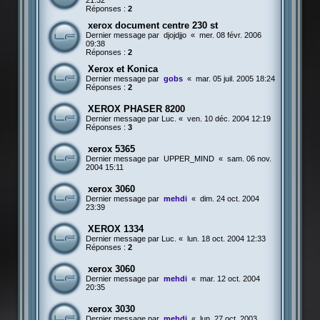
21:32
Réponses :
2
xerox document centre 230 st
Dernier message par
djojdjjo
«
mer. 08 févr. 2006
09:38
Réponses :
2
Xerox et Konica
Dernier message par
gobs
«
mar. 05 juil. 2005 18:24
Réponses :
2
XEROX PHASER 8200
Dernier message par
Luc.
«
ven. 10 déc. 2004 12:19
Réponses :
3
xerox 5365
Dernier message par
UPPER_MIND
«
sam. 06 nov.
2004 15:11
xerox 3060
Dernier message par
mehdi
«
dim. 24 oct. 2004
23:39
XEROX 1334
Dernier message par
Luc.
«
lun. 18 oct. 2004 12:33
Réponses :
2
xerox 3060
Dernier message par
mehdi
«
mar. 12 oct. 2004
20:35
xerox 3030
Dernier message par
mehdi
«
lun. 27 oct. 2003