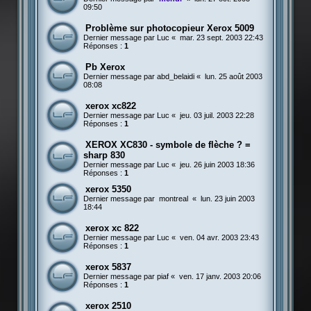
09:50
Problème sur photocopieur Xerox 5009
Dernier message par
Luc
«
mar. 23 sept. 2003 22:43
Réponses :
1
Pb Xerox
Dernier message par
abd_belaidi
«
lun. 25 août 2003
08:08
xerox xc822
Dernier message par
Luc
«
jeu. 03 juil. 2003 22:28
Réponses :
1
XEROX XC830 - symbole de flèche ? =
sharp 830
Dernier message par
Luc
«
jeu. 26 juin 2003 18:36
Réponses :
1
xerox 5350
Dernier message par
montreal
«
lun. 23 juin 2003
18:44
xerox xc 822
Dernier message par
Luc
«
ven. 04 avr. 2003 23:43
Réponses :
1
xerox 5837
Dernier message par
piaf
«
ven. 17 janv. 2003 20:06
Réponses :
1
xerox 2510