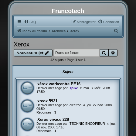
Francotech
FAQ
S’enregistrer
Connexion
R
Index du forum
Archives
Xerox
e
Xerox
c
Rechercher
Recherche
Nouveau sujet
h
42 sujets • Page
1
sur
1
e
r
Sujets
c
h
xérox workcentre PE16
Dernier message par
spike
«
mar. 30 déc. 2008
e
17:50
r
xreox 5921
Dernier message par
electron
«
jeu. 27 nov. 2008
09:50
Réponses :
3
Xeros vivace 228
Dernier message par
TECHNICIENCOPIEUR
«
jeu.
06 nov. 2008 17:16
Réponses :
1