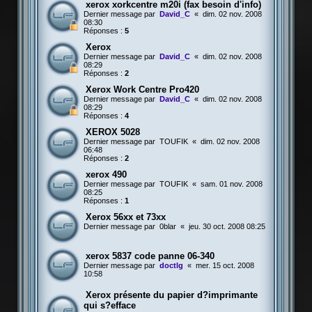
xerox xorkcentre m20i (fax besoin d'info)
Dernier message par
David_C
«
dim. 02 nov. 2008
08:30
Réponses :
5
Xerox
Dernier message par
David_C
«
dim. 02 nov. 2008
08:29
Réponses :
2
Xerox Work Centre Pro420
Dernier message par
David_C
«
dim. 02 nov. 2008
08:29
Réponses :
4
XEROX 5028
Dernier message par
TOUFIK
«
dim. 02 nov. 2008
06:48
Réponses :
2
xerox 490
Dernier message par
TOUFIK
«
sam. 01 nov. 2008
08:25
Réponses :
1
Xerox 56xx et 73xx
Dernier message par
0blar
«
jeu. 30 oct. 2008 08:25
xerox 5837 code panne 06-340
Dernier message par
doctlg
«
mer. 15 oct. 2008
10:58
Xerox présente du papier d?imprimante
qui s?efface