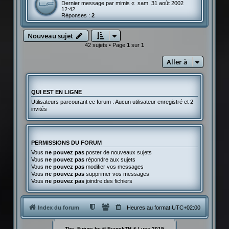
Dernier message par
mimis
«
sam. 31 août 2002
12:42
Réponses :
2
Nouveau sujet
42 sujets • Page
1
sur
1
Aller à
QUI EST EN LIGNE
Utilisateurs parcourant ce forum : Aucun utilisateur enregistré et 2
invités
PERMISSIONS DU FORUM
Vous
ne pouvez pas
poster de nouveaux sujets
Vous
ne pouvez pas
répondre aux sujets
Vous
ne pouvez pas
modifier vos messages
Vous
ne pouvez pas
supprimer vos messages
Vous
ne pouvez pas
joindre des fichiers
Index du forum
Heures au format
UTC+02:00
The_Future by © FranckTH & Luca 2019