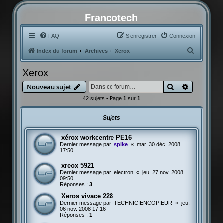
Francotech
FAQ
S’enregistrer
Connexion
R
Index du forum
Archives
Xerox
e
Xerox
c
Rechercher
Recherche
Nouveau sujet
h
42 sujets • Page
1
sur
1
e
r
Sujets
c
h
xérox workcentre PE16
Dernier message par
spike
«
mar. 30 déc. 2008
e
17:50
r
xreox 5921
Dernier message par
electron
«
jeu. 27 nov. 2008
09:50
Réponses :
3
Xeros vivace 228
Dernier message par
TECHNICIENCOPIEUR
«
jeu.
06 nov. 2008 17:16
Réponses :
1