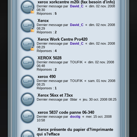
xerox xorkcentre m20i (fax besoin d'info)
Dernier message par
David_C
«
dim. 02 nov. 2008
08:30
Réponses :
5
Xerox
Dernier message par
David_C
«
dim. 02 nov. 2008
08:29
Réponses :
2
Xerox Work Centre Pro420
Dernier message par
David_C
«
dim. 02 nov. 2008
08:29
Réponses :
4
XEROX 5028
Dernier message par
TOUFIK
«
dim. 02 nov. 2008
06:48
Réponses :
2
xerox 490
Dernier message par
TOUFIK
«
sam. 01 nov. 2008
08:25
Réponses :
1
Xerox 56xx et 73xx
Dernier message par
0blar
«
jeu. 30 oct. 2008 08:25
xerox 5837 code panne 06-340
Dernier message par
doctlg
«
mer. 15 oct. 2008
10:58
Xerox présente du papier d?imprimante
qui s?efface