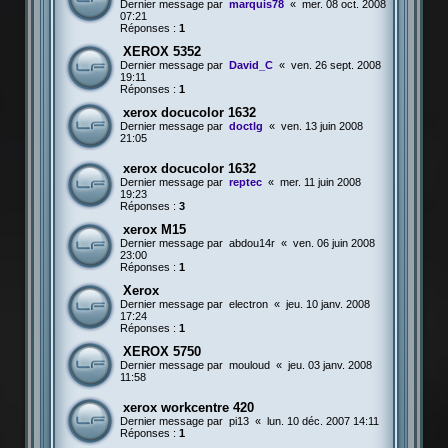
Dernier message par
marquis78
«
mer. 08 oct. 2008
07:21
Réponses :
1
XEROX 5352
Dernier message par
David_C
«
ven. 26 sept. 2008
19:11
Réponses :
1
xerox docucolor 1632
Dernier message par
doctlg
«
ven. 13 juin 2008
21:05
xerox docucolor 1632
Dernier message par
reptec
«
mer. 11 juin 2008
19:23
Réponses :
3
xerox M15
Dernier message par
abdou14r
«
ven. 06 juin 2008
23:00
Réponses :
1
Xerox
Dernier message par
electron
«
jeu. 10 janv. 2008
17:24
Réponses :
1
XEROX 5750
Dernier message par
mouloud
«
jeu. 03 janv. 2008
11:58
xerox workcentre 420
Dernier message par
pi13
«
lun. 10 déc. 2007 14:11
Réponses :
1