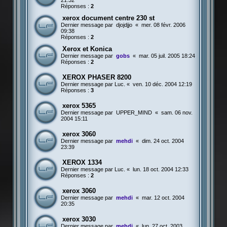
21:32
Réponses :
2
xerox document centre 230 st
Dernier message par
djojdjjo
«
mer. 08 févr. 2006
09:38
Réponses :
2
Xerox et Konica
Dernier message par
gobs
«
mar. 05 juil. 2005 18:24
Réponses :
2
XEROX PHASER 8200
Dernier message par
Luc.
«
ven. 10 déc. 2004 12:19
Réponses :
3
xerox 5365
Dernier message par
UPPER_MIND
«
sam. 06 nov.
2004 15:11
xerox 3060
Dernier message par
mehdi
«
dim. 24 oct. 2004
23:39
XEROX 1334
Dernier message par
Luc.
«
lun. 18 oct. 2004 12:33
Réponses :
2
xerox 3060
Dernier message par
mehdi
«
mar. 12 oct. 2004
20:35
xerox 3030
Dernier message par
mehdi
«
lun. 27 oct. 2003