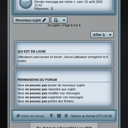
Dernier message par
mimis
«
sam. 31 août 2002
12:42
Réponses :
2
Nouveau sujet
42 sujets • Page
1
sur
1
Aller à
QUI EST EN LIGNE
Utilisateurs parcourant ce forum : Aucun utilisateur enregistré et 8
invités
PERMISSIONS DU FORUM
Vous
ne pouvez pas
poster de nouveaux sujets
Vous
ne pouvez pas
répondre aux sujets
Vous
ne pouvez pas
modifier vos messages
Vous
ne pouvez pas
supprimer vos messages
Vous
ne pouvez pas
joindre des fichiers
Index du forum
Heures au format
UTC+02:00
The_Future by © FranckTH & Luca 2019