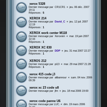
xerox 5328
Dernier message par
CR1CR1
«
jeu. 06 déc. 2007
19:11
Réponses :
5
XEROX 214
Dernier message par
David_C
«
jeu. 12 juil. 2007
12:19
Réponses :
1
XEROX work center M118
Dernier message par
Xeroxien
«
mar. 19 juin 2007
22:33
Réponses :
1
XEROX XC 830
Dernier message par
DDP
«
jeu. 31 mai 2007 22:27
Réponses :
1
XEROS 212
Dernier message par
pi13
«
mar. 29 mai 2007 21:28
Réponses :
1
xerox 415 code j3
Dernier message par
alibannour
«
sam. 04 nov. 2006
09:39
xerox xc 23 code u8
Dernier message par
jfm
«
jeu. 18 mai 2006 19:00
xerox code panne U6
Dernier message par
LUC.
«
dim. 19 mars 2006