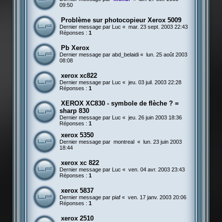
09:50
Problème sur photocopieur Xerox 5009
Dernier message par
Luc
«
mar. 23 sept. 2003 22:43
Réponses :
1
Pb Xerox
Dernier message par
abd_belaidi
«
lun. 25 août 2003
08:08
xerox xc822
Dernier message par
Luc
«
jeu. 03 juil. 2003 22:28
Réponses :
1
XEROX XC830 - symbole de flèche ? =
sharp 830
Dernier message par
Luc
«
jeu. 26 juin 2003 18:36
Réponses :
1
xerox 5350
Dernier message par
montreal
«
lun. 23 juin 2003
18:44
xerox xc 822
Dernier message par
Luc
«
ven. 04 avr. 2003 23:43
Réponses :
1
xerox 5837
Dernier message par
piaf
«
ven. 17 janv. 2003 20:06
Réponses :
1
xerox 2510