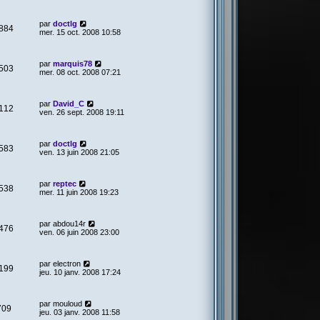
par
doctlg
884
mer. 15 oct. 2008 10:58
par
marquis78
503
mer. 08 oct. 2008 07:21
par
David_C
112
ven. 26 sept. 2008 19:11
par
doctlg
583
ven. 13 juin 2008 21:05
par
reptec
538
mer. 11 juin 2008 19:23
par
abdou14r
476
ven. 06 juin 2008 23:00
par
electron
199
jeu. 10 janv. 2008 17:24
par
mouloud
709
jeu. 03 janv. 2008 11:58