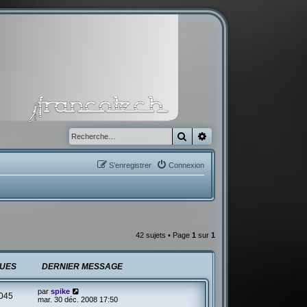
Rechercher
Recherche avancée
S’enregistrer
Connexion
42 sujets • Page
1
sur
1
UES
DERNIER MESSAGE
par
spike
045
mar. 30 déc. 2008 17:50