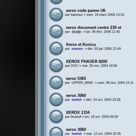
xerox code panne U6
par
bannour
»
sam. 18 mars 2006 13:32
xerox document centre 230 st
par
djojdjjo
»
lun. 06 févr. 2006 11:45
Xerox et Konica
par
manou
»
dim. 03 juil. 2005 21:49
XEROX PHASER 8200
par
DOC
»
mar. 30 nov. 2004 18:56
xerox 5365
par
UPPER_MIND
»
sam. 06 nov. 2004 15:11
xerox 3060
par
mehdi
»
dim. 24 oct. 2004 23:39
XEROX 1334
par
brunoA
»
lun. 18 oct. 2004 06:59
xerox 3060
par
mehdi
»
mar. 12 oct. 2004 20:35