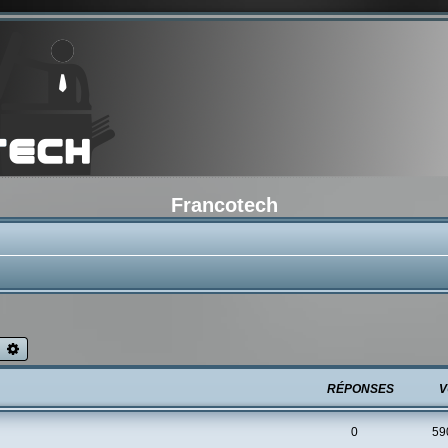
Francotech
echercher
Recherche avancée
RÉPONSES
V
0
59