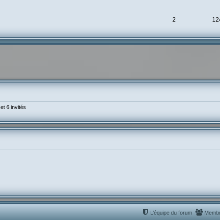
2
12
et 6 invités
L’équipe du forum
Memb