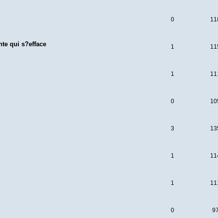
0
11
te qui s?efface
1
11
1
11
0
10
3
13
1
11
1
11
0
9