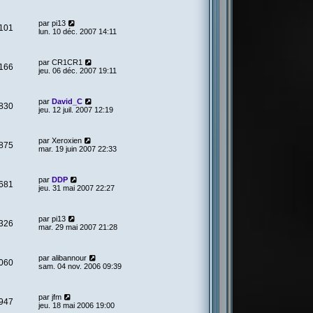
par
pi13
101
lun. 10 déc. 2007 14:11
par
CR1CR1
166
jeu. 06 déc. 2007 19:11
par
David_C
830
jeu. 12 juil. 2007 12:19
par
Xeroxien
875
mar. 19 juin 2007 22:33
par
DDP
681
jeu. 31 mai 2007 22:27
par
pi13
326
mar. 29 mai 2007 21:28
par
alibannour
060
sam. 04 nov. 2006 09:39
par
jfm
947
jeu. 18 mai 2006 19:00