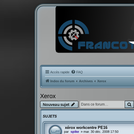
Accès rapide
FAQ
Index du forum
Archives
Xerox
Xerox
R
Nouveau sujet
SUJETS
xérox workcentre PE16
par
spike
»
mar. 30 déc. 2008 17:50