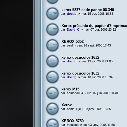
xerox 5837 code panne 06-340
par
doctlg
»
mer. 15 oct. 2008 10:58
Xerox présente du papier d?impriman
par
David_C
»
mar. 07 oct. 2008 23:32
XEROX 5352
par
paul
»
ven. 26 sept. 2008 17:43
xerox docucolor 1632
par
doctlg
»
ven. 13 juin 2008 21:05
xerox docucolor 1632
par
doctlg
»
mar. 10 juin 2008 15:34
xerox M15
par
ahmadou34
»
lun. 02 juin 2008 10:40
Xerox
par
habib
»
jeu. 10 janv. 2008 13:55
XEROX 5750
par
mouloud
»
jeu. 03 janv. 2008 11:58