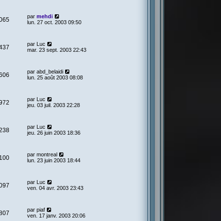
par
mehdi
065
lun. 27 oct. 2003 09:50
par
Luc
437
mar. 23 sept. 2003 22:43
par
abd_belaidi
606
lun. 25 août 2003 08:08
par
Luc
972
jeu. 03 juil. 2003 22:28
par
Luc
238
jeu. 26 juin 2003 18:36
par
montreal
100
lun. 23 juin 2003 18:44
par
Luc
097
ven. 04 avr. 2003 23:43
par
piaf
807
ven. 17 janv. 2003 20:06