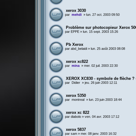
xerox 3030
par
mehdi
»
lun. 27 oct. 2003 09:50
Problème sur photocopieur Xerox 50
par
EPPE
»
lun. 15 sept. 2003 15:26
Pb Xerox
par
abd_belaidi
»
lun. 25 août 2003 08:08
xerox xc822
par
mina
»
mer. 02 juil. 2003 22:30
XEROX XC830 - symbole de flèche ? 
par
Didier
»
jeu. 26 juin 2003 12:11
xerox 5350
par
montreal
»
lun. 23 juin 2003 18:44
xerox xc 822
par
diabolo
»
ven. 04 avr. 2003 17:12
xerox 5837
par
sam
»
mer. 08 janv. 2003 16:32