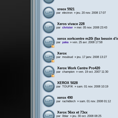
xreox 5921
par
electron
»
jeu. 20 nov. 2008 17:07
Xeros vivace 228
par
christer
»
mer. 05 nov. 2008 23:43
xerox xorkcentre m20i (fax besoin d'i
par
yaka
»
ven. 25 avr. 2008 17:58
Xerox
par
mouloud
»
jeu. 17 janv. 2008 13:27
Xerox Work Centre Pro420
par
champion
»
ven. 19 oct. 2007 11:30
XEROX 5028
par
TOUFIK
»
sam. 01 nov. 2008 10:19
xerox 490
par
rachidtech
»
sam. 01 nov. 2008 01:12
Xerox 56xx et 73xx
par
0blar
»
jeu. 30 oct. 2008 08:25