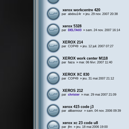
xerox workcentre 420
par
abdou14r
»
jeu. 29 nov. 2007 20:38
xerox 5328
par
DELTA03
»
sam. 24 nov. 2007 16:14
XEROX 214
par
COP49
»
jeu. 12 juil. 2007 07:27
XEROX work center M118
par
faiza
»
mar. 06 févr. 2007 11:40
XEROX XC 830
par
COP49
»
jeu. 31 mai 2007 21:12
XEROS 212
par
christer
»
mar. 29 mai 2007 21:09
xerox 415 code j3
par
alibannour
»
sam. 04 nov. 2006 09:39
xerox xc 23 code u8
par
jfm
»
jeu. 18 mai 2006 19:00