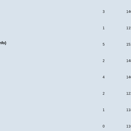
3
14
1
11
nfo)
5
15
2
14
4
14
2
12
1
11
0
11