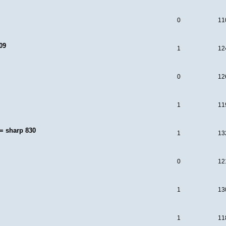
0
11
09
1
12
0
12
1
11
= sharp 830
1
13
0
12
1
13
1
11