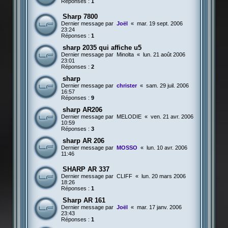
Réponses :
1
Sharp 7800
Dernier message par
Joël
«
mar. 19 sept. 2006
23:24
Réponses :
1
sharp 2035 qui affiche u5
Dernier message par
Minolta
«
lun. 21 août 2006
23:01
Réponses :
2
sharp
Dernier message par
christer
«
sam. 29 juil. 2006
16:57
Réponses :
9
sharp AR206
Dernier message par
MELODIE
«
ven. 21 avr. 2006
10:59
Réponses :
3
sharp AR 206
Dernier message par
MOSSO
«
lun. 10 avr. 2006
11:46
SHARP AR 337
Dernier message par
CLIFF
«
lun. 20 mars 2006
18:26
Réponses :
1
Sharp AR 161
Dernier message par
Joël
«
mar. 17 janv. 2006
23:43
Réponses :
1