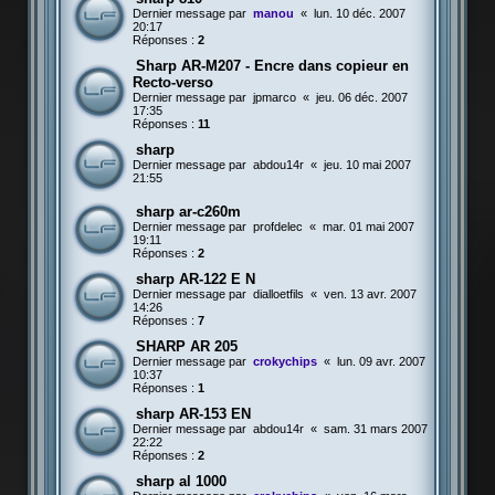
Dernier message par
manou
«
lun. 10 déc. 2007
20:17
Réponses :
2
Sharp AR-M207 - Encre dans copieur en
Recto-verso
Dernier message par
jpmarco
«
jeu. 06 déc. 2007
17:35
Réponses :
11
sharp
Dernier message par
abdou14r
«
jeu. 10 mai 2007
21:55
sharp ar-c260m
Dernier message par
profdelec
«
mar. 01 mai 2007
19:11
Réponses :
2
sharp AR-122 E N
Dernier message par
dialloetfils
«
ven. 13 avr. 2007
14:26
Réponses :
7
SHARP AR 205
Dernier message par
crokychips
«
lun. 09 avr. 2007
10:37
Réponses :
1
sharp AR-153 EN
Dernier message par
abdou14r
«
sam. 31 mars 2007
22:22
Réponses :
2
sharp al 1000