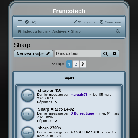
Francotech
FAQ
S’enregistrer
Connexion
R
Index du forum
Archives
Sharp
e
Sharp
c
Rechercher
Recherche
Nouveau sujet
h
e
1
2
Suivante
53 sujets
r
c
Sujets
h
sharp ar-450
e
Dernier message par
marquis78
«
jeu. 05 mars
r
2020 06:11
Réponses :
5
Sharp AR235 L4-02
Dernier message par
D Bureautique
«
mer. 04 mars
2020 18:07
Réponses :
2
sharp 2300n
Dernier message par
ABDOU_HASSANE
«
jeu. 15
mars 2018 15:35