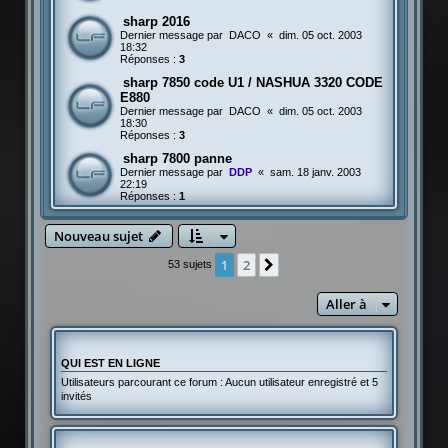
sharp 2016
Dernier message par
DACO
«
dim. 05 oct. 2003
18:32
Réponses :
3
sharp 7850 code U1 / NASHUA 3320 CODE
E880
Dernier message par
DACO
«
dim. 05 oct. 2003
18:30
Réponses :
3
sharp 7800 panne
Dernier message par
DDP
«
sam. 18 janv. 2003
22:19
Réponses :
1
Nouveau sujet
1
2
Suivante
53 sujets
Aller à
QUI EST EN LIGNE
Utilisateurs parcourant ce forum : Aucun utilisateur enregistré et 5
invités