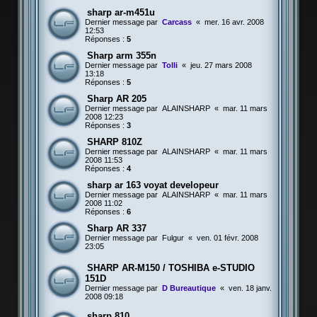
sharp ar-m451u
Dernier message par
Carcass
«
mer. 16 avr. 2008
12:53
Réponses :
5
Sharp arm 355n
Dernier message par
Tolli
«
jeu. 27 mars 2008
13:18
Réponses :
5
Sharp AR 205
Dernier message par
ALAINSHARP
«
mar. 11 mars
2008 12:23
Réponses :
3
SHARP 810Z
Dernier message par
ALAINSHARP
«
mar. 11 mars
2008 11:53
Réponses :
4
sharp ar 163 voyat developeur
Dernier message par
ALAINSHARP
«
mar. 11 mars
2008 11:02
Réponses :
6
Sharp AR 337
Dernier message par
Fulgur
«
ven. 01 févr. 2008
23:05
SHARP AR-M150 / TOSHIBA e-STUDIO
151D
Dernier message par
D Bureautique
«
ven. 18 janv.
2008 09:18
sharp 810