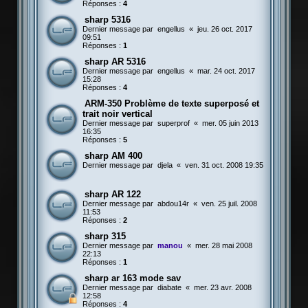
Réponses :
4
sharp 5316
Dernier message par
engellus
«
jeu. 26 oct. 2017
09:51
Réponses :
1
sharp AR 5316
Dernier message par
engellus
«
mar. 24 oct. 2017
15:28
Réponses :
4
ARM-350 Problème de texte superposé et
trait noir vertical
Dernier message par
superprof
«
mer. 05 juin 2013
16:35
Réponses :
5
sharp AM 400
Dernier message par
djela
«
ven. 31 oct. 2008 19:35
sharp AR 122
Dernier message par
abdou14r
«
ven. 25 juil. 2008
11:53
Réponses :
2
sharp 315
Dernier message par
manou
«
mer. 28 mai 2008
22:13
Réponses :
1
sharp ar 163 mode sav
Dernier message par
diabate
«
mer. 23 avr. 2008
12:58
Réponses :
4