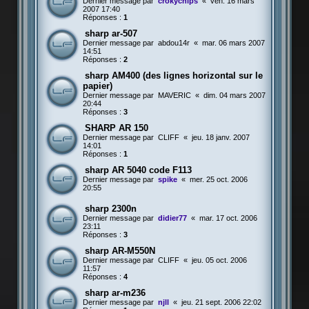
Dernier message par
crokychips
«
ven. 16 mars
2007 17:40
Réponses :
1
sharp ar-507
Dernier message par
abdou14r
«
mar. 06 mars 2007
14:51
Réponses :
2
sharp AM400 (des lignes horizontal sur le
papier)
Dernier message par
MAVERIC
«
dim. 04 mars 2007
20:44
Réponses :
3
SHARP AR 150
Dernier message par
CLIFF
«
jeu. 18 janv. 2007
14:01
Réponses :
1
sharp AR 5040 code F113
Dernier message par
spike
«
mer. 25 oct. 2006
20:55
sharp 2300n
Dernier message par
didier77
«
mar. 17 oct. 2006
23:11
Réponses :
3
sharp AR-M550N
Dernier message par
CLIFF
«
jeu. 05 oct. 2006
11:57
Réponses :
4
sharp ar-m236
Dernier message par
njll
«
jeu. 21 sept. 2006 22:02