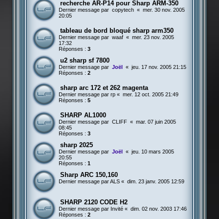
recherche AR-P14 pour Sharp ARM-350
Dernier message par
copytech
«
mer. 30 nov. 2005
20:05
tableau de bord bloqué sharp arm350
Dernier message par
waaf
«
mer. 23 nov. 2005
17:32
Réponses :
3
u2 sharp sf 7800
Dernier message par
Joël
«
jeu. 17 nov. 2005 21:15
Réponses :
2
sharp arc 172 et 262 magenta
Dernier message par
rp
«
mer. 12 oct. 2005 21:49
Réponses :
5
SHARP AL1000
Dernier message par
CLIFF
«
mar. 07 juin 2005
08:45
Réponses :
3
sharp 2025
Dernier message par
Joël
«
jeu. 10 mars 2005
20:55
Réponses :
1
Sharp ARC 150,160
Dernier message par
ALS
«
dim. 23 janv. 2005 12:59
SHARP 2120 CODE H2
Dernier message par
Invité
«
dim. 02 nov. 2003 17:46
Réponses :
2