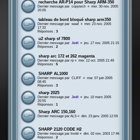
recherche AR-P14 pour Sharp ARM-350
Dernier message par
copytech
«
mer. 30 nov. 2005
20:05
tableau de bord bloqué sharp arm350
Dernier message par
waaf
«
mer. 23 nov. 2005
17:32
Réponses :
3
u2 sharp sf 7800
Dernier message par
Joël
«
jeu. 17 nov. 2005 21:15
Réponses :
2
sharp arc 172 et 262 magenta
Dernier message par
rp
«
mer. 12 oct. 2005 21:49
Réponses :
5
SHARP AL1000
Dernier message par
CLIFF
«
mar. 07 juin 2005
08:45
Réponses :
3
sharp 2025
Dernier message par
Joël
«
jeu. 10 mars 2005
20:55
Réponses :
1
Sharp ARC 150,160
Dernier message par
ALS
«
dim. 23 janv. 2005 12:59
SHARP 2120 CODE H2
Dernier message par
Invité
«
dim. 02 nov. 2003 17:46
Réponses :
2