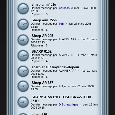
sharp ar-m451u
Dernier message par
Carcass
«
mer. 16 avr. 2008
12:53
Réponses :
5
Sharp arm 355n
Dernier message par
Tolli
«
jeu. 27 mars 2008
13:18
Réponses :
5
Sharp AR 205
Dernier message par
ALAINSHARP
«
mar. 11 mars
2008 12:23
Réponses :
3
SHARP 810Z
Dernier message par
ALAINSHARP
«
mar. 11 mars
2008 11:53
Réponses :
4
sharp ar 163 voyat developeur
Dernier message par
ALAINSHARP
«
mar. 11 mars
2008 11:02
Réponses :
6
Sharp AR 337
Dernier message par
Fulgur
«
ven. 01 févr. 2008
23:05
SHARP AR-M150 / TOSHIBA e-STUDIO
151D
Dernier message par
D Bureautique
«
ven. 18 janv.
2008 09:18
sharp 810