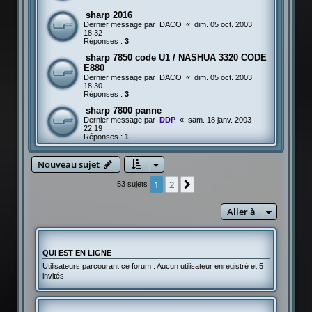
sharp 2016
Dernier message par
DACO
«
dim. 05 oct. 2003
18:32
Réponses :
3
sharp 7850 code U1 / NASHUA 3320 CODE
E880
Dernier message par
DACO
«
dim. 05 oct. 2003
18:30
Réponses :
3
sharp 7800 panne
Dernier message par
DDP
«
sam. 18 janv. 2003
22:19
Réponses :
1
Nouveau sujet
1
2
Suivante
53 sujets
Aller à
QUI EST EN LIGNE
Utilisateurs parcourant ce forum : Aucun utilisateur enregistré et 5
invités