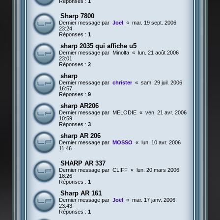
Réponses :
1
Sharp 7800
Dernier message par
Joël
«
mar. 19 sept. 2006
23:24
Réponses :
1
sharp 2035 qui affiche u5
Dernier message par
Minolta
«
lun. 21 août 2006
23:01
Réponses :
2
sharp
Dernier message par
christer
«
sam. 29 juil. 2006
16:57
Réponses :
9
sharp AR206
Dernier message par
MELODIE
«
ven. 21 avr. 2006
10:59
Réponses :
3
sharp AR 206
Dernier message par
MOSSO
«
lun. 10 avr. 2006
11:46
SHARP AR 337
Dernier message par
CLIFF
«
lun. 20 mars 2006
18:26
Réponses :
1
Sharp AR 161
Dernier message par
Joël
«
mar. 17 janv. 2006
23:43
Réponses :
1