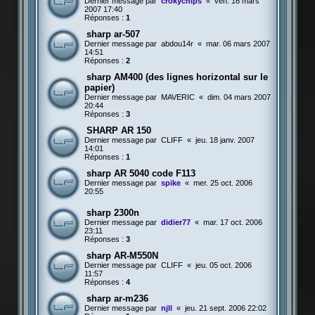
Dernier message par
crokychips
«
ven. 16 mars
2007 17:40
Réponses :
1
sharp ar-507
Dernier message par
abdou14r
«
mar. 06 mars 2007
14:51
Réponses :
2
sharp AM400 (des lignes horizontal sur le
papier)
Dernier message par
MAVERIC
«
dim. 04 mars 2007
20:44
Réponses :
3
SHARP AR 150
Dernier message par
CLIFF
«
jeu. 18 janv. 2007
14:01
Réponses :
1
sharp AR 5040 code F113
Dernier message par
spike
«
mer. 25 oct. 2006
20:55
sharp 2300n
Dernier message par
didier77
«
mar. 17 oct. 2006
23:11
Réponses :
3
sharp AR-M550N
Dernier message par
CLIFF
«
jeu. 05 oct. 2006
11:57
Réponses :
4
sharp ar-m236
Dernier message par
njll
«
jeu. 21 sept. 2006 22:02