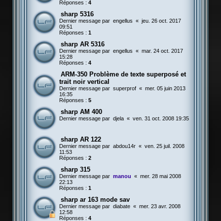
Réponses :
4
sharp 5316
Dernier message par
engellus
«
jeu. 26 oct. 2017
09:51
Réponses :
1
sharp AR 5316
Dernier message par
engellus
«
mar. 24 oct. 2017
15:28
Réponses :
4
ARM-350 Problème de texte superposé et
trait noir vertical
Dernier message par
superprof
«
mer. 05 juin 2013
16:35
Réponses :
5
sharp AM 400
Dernier message par
djela
«
ven. 31 oct. 2008 19:35
sharp AR 122
Dernier message par
abdou14r
«
ven. 25 juil. 2008
11:53
Réponses :
2
sharp 315
Dernier message par
manou
«
mer. 28 mai 2008
22:13
Réponses :
1
sharp ar 163 mode sav
Dernier message par
diabate
«
mer. 23 avr. 2008
12:58
Réponses :
4