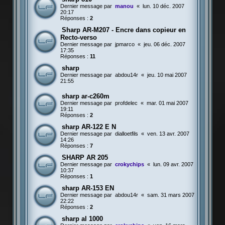
Dernier message par
manou
«
lun. 10 déc. 2007
20:17
Réponses :
2
Sharp AR-M207 - Encre dans copieur en
Recto-verso
Dernier message par
jpmarco
«
jeu. 06 déc. 2007
17:35
Réponses :
11
sharp
Dernier message par
abdou14r
«
jeu. 10 mai 2007
21:55
sharp ar-c260m
Dernier message par
profdelec
«
mar. 01 mai 2007
19:11
Réponses :
2
sharp AR-122 E N
Dernier message par
dialloetfils
«
ven. 13 avr. 2007
14:26
Réponses :
7
SHARP AR 205
Dernier message par
crokychips
«
lun. 09 avr. 2007
10:37
Réponses :
1
sharp AR-153 EN
Dernier message par
abdou14r
«
sam. 31 mars 2007
22:22
Réponses :
2
sharp al 1000