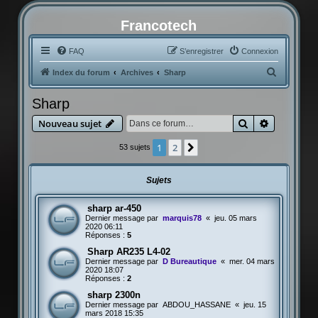
Francotech
FAQ
S’enregistrer
Connexion
R
Index du forum
Archives
Sharp
e
Sharp
c
Rechercher
Recherche
Nouveau sujet
h
e
1
2
Suivante
53 sujets
r
c
Sujets
h
sharp ar-450
e
Dernier message par
marquis78
«
jeu. 05 mars
r
2020 06:11
Réponses :
5
Sharp AR235 L4-02
Dernier message par
D Bureautique
«
mer. 04 mars
2020 18:07
Réponses :
2
sharp 2300n
Dernier message par
ABDOU_HASSANE
«
jeu. 15
mars 2018 15:35