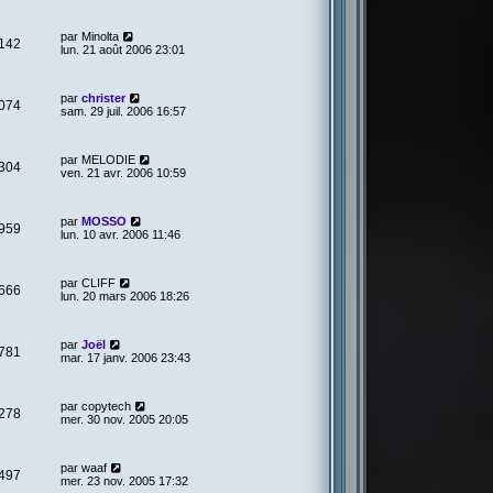
par
Minolta
142
lun. 21 août 2006 23:01
par
christer
074
sam. 29 juil. 2006 16:57
par
MELODIE
304
ven. 21 avr. 2006 10:59
par
MOSSO
959
lun. 10 avr. 2006 11:46
par
CLIFF
666
lun. 20 mars 2006 18:26
par
Joël
781
mar. 17 janv. 2006 23:43
par
copytech
278
mer. 30 nov. 2005 20:05
par
waaf
497
mer. 23 nov. 2005 17:32