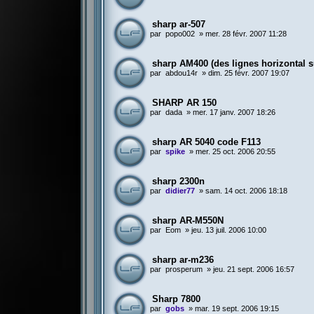
sharp ar-507
par
popo002
»
mer. 28 févr. 2007 11:28
sharp AM400 (des lignes horizontal su
par
abdou14r
»
dim. 25 févr. 2007 19:07
SHARP AR 150
par
dada
»
mer. 17 janv. 2007 18:26
sharp AR 5040 code F113
par
spike
»
mer. 25 oct. 2006 20:55
sharp 2300n
par
didier77
»
sam. 14 oct. 2006 18:18
sharp AR-M550N
par
Eom
»
jeu. 13 juil. 2006 10:00
sharp ar-m236
par
prosperum
»
jeu. 21 sept. 2006 16:57
Sharp 7800
par
gobs
»
mar. 19 sept. 2006 19:15