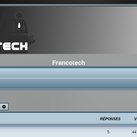
Francotech
echercher
Recherche avancée
RÉPONSES
V
5
44