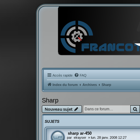
Accès rapide
FAQ
Index du forum
Archives
Sharp
Sharp
R
Nouveau sujet
SUJETS
sharp ar-450
par
elrayser
»
lun. 28 janv. 2008 12:27