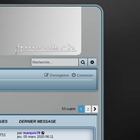
Rechercher
Recherche avancée
S’enregistrer
Connexion
1
2
Suivante
53 sujets
UES
DERNIER MESSAGE
par
marquis78
751
jeu. 05 mars 2020 06:11