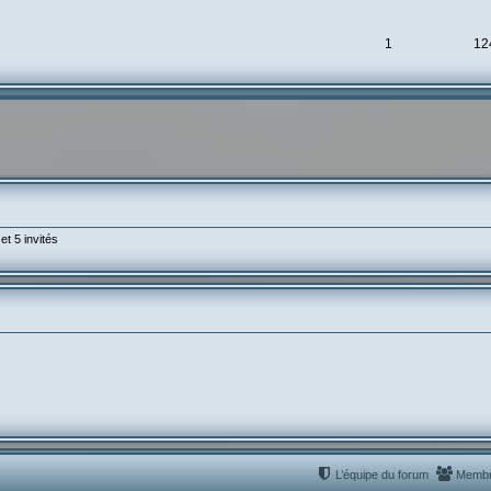
1
12
et 5 invités
L’équipe du forum
Memb