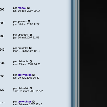
par
manou
697
lun. 10 déc. 2007 20:17
par
jpmarco
209
jeu. 06 déc. 2007 17:35
par
abdou14r
205
jeu. 10 mai 2007 21:55
par
profdelec
645
mar. 01 mai 2007 19:11
par
dialloetfils
334
ven. 13 avr. 2007 14:26
par
crokychips
595
lun. 09 avr. 2007 10:37
par
abdou14r
427
sam. 31 mars 2007 22:22
par
crokychips
573
ven. 16 mars 2007 17:40