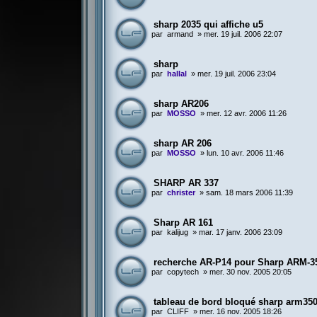
sharp 2035 qui affiche u5
par
armand
»
mer. 19 juil. 2006 22:07
sharp
par
hallal
»
mer. 19 juil. 2006 23:04
sharp AR206
par
MOSSO
»
mer. 12 avr. 2006 11:26
sharp AR 206
par
MOSSO
»
lun. 10 avr. 2006 11:46
SHARP AR 337
par
christer
»
sam. 18 mars 2006 11:39
Sharp AR 161
par
kalijug
»
mar. 17 janv. 2006 23:09
recherche AR-P14 pour Sharp ARM-3
par
copytech
»
mer. 30 nov. 2005 20:05
tableau de bord bloqué sharp arm35
par
CLIFF
»
mer. 16 nov. 2005 18:26