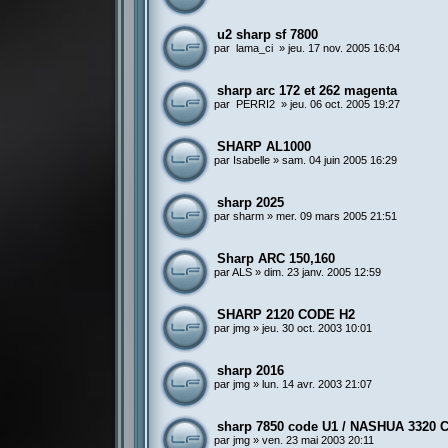
u2 sharp sf 7800
par
lama_ci
»
jeu. 17 nov. 2005 16:04
sharp arc 172 et 262 magenta
par
PERRI2
»
jeu. 06 oct. 2005 19:27
SHARP AL1000
par
Isabelle
»
sam. 04 juin 2005 16:29
sharp 2025
par
sharm
»
mer. 09 mars 2005 21:51
Sharp ARC 150,160
par
ALS
»
dim. 23 janv. 2005 12:59
SHARP 2120 CODE H2
par
jmg
»
jeu. 30 oct. 2003 10:01
sharp 2016
par
jmg
»
lun. 14 avr. 2003 21:07
sharp 7850 code U1 / NASHUA 3320
par
jmg
»
ven. 23 mai 2003 20:11