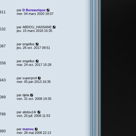
par
D Bureautique
911
mer. 04 mars 2020 18:07
par
ABDOU_HASSANE
532
jeu. 15 mars 2018 15:35
par
engellus
087
jeu. 26 oct. 2017 09:51
par
engellus
658
mar. 24 oct. 2017 15:28
par
superprof
943
mer. 05 juin 2013 16:35
par
djela
089
ven. 31 oct. 2008 19:35
par
abdou14r
786
ven. 25 juil. 2008 11:53
par
manou
860
mer. 28 mai 2008 22:13