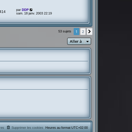
par
DDP
414
sam. 18 janv. 2003 22:19
1
2
Suivante
53 sujets
Aller à
res
Supprimer les cookies
Heures au format
UTC+02:00