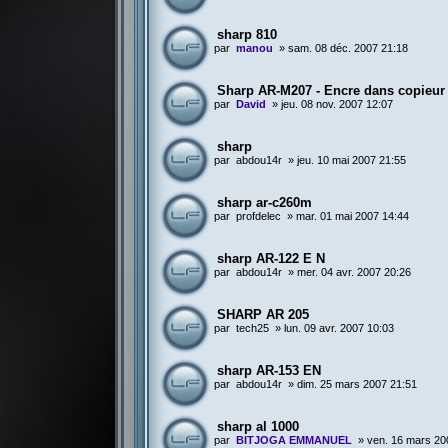
sharp 810
par
manou
»
sam. 08 déc. 2007 21:18
Sharp AR-M207 - Encre dans copieur
par
David
»
jeu. 08 nov. 2007 12:07
sharp
par
abdou14r
»
jeu. 10 mai 2007 21:55
sharp ar-c260m
par
profdelec
»
mar. 01 mai 2007 14:44
sharp AR-122 E N
par
abdou14r
»
mer. 04 avr. 2007 20:26
SHARP AR 205
par
tech25
»
lun. 09 avr. 2007 10:03
sharp AR-153 EN
par
abdou14r
»
dim. 25 mars 2007 21:51
sharp al 1000
par
BITJOGA EMMANUEL
»
ven. 16 mars 20