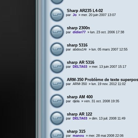
Sharp AR235 L4-02
par
Jo
»
mer. 20 juin 2007 13:07
sharp 2300n
par
didier77
»
lun. 23 oct. 2006 17:38
sharp 5316
par
abdou14r
»
lun. 05 mars 2007 12:55
sharp AR 5316
par
DELTA03
»
mer. 13 juin 2007 15:17
ARM-350 Problème de texte superposé e
par
ARM-350
»
lun. 19 nov. 2012 11:02
sharp AM 400
par
djela
»
ven. 31 oct. 2008 19:35
sharp AR 122
par
DELTA03
»
dim. 13 juil. 2008 11:49
sharp 315
par
manou
»
mer. 28 mai 2008 22:06