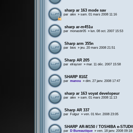
sharp ar 163 mode sav
par
alex
»
sam. 01 mars 2008 11:16
sharp ar-m451u
par
monastir05
»
lun. 08 oct. 2007 15:53
Sharp arm 355n
par
bios
»
jeu. 20 mars 2008 21:51
Sharp AR 205
par
elrayser
»
mar. 11 déc. 2007 15:58
SHARP 810Z
par
manou
»
dim. 27 janv. 2008 17:47
sharp ar 163 voyat developeur
par
alex
»
sam. 01 mars 2008 11:13
Sharp AR 337
par
Fulgur
»
ven. 01 févr. 2008 23:05
SHARP AR-M150 / TOSHIBA e-STUDI
par
D Bureautique
»
ven. 18 janv. 2008 09:18