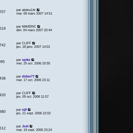
par
abdou14r
707
mar. 06 mars 2007 14:51
par
MAVERIC
619
dim. 04 mars 2007 20:44
par
CLIFF
742
jeu. 18 janv. 2007 14:01
par
spike
995
mer. 25 oct. 2006 20:55
par
didier77
438
mar. 17 oct. 2006 23:11
par
CLIFF
420
jeu. 05 oct. 2006 11:57
par
njll
880
jeu. 21 sept. 2006 22:02
par
Joël
612
mar. 19 sept. 2006 23:24