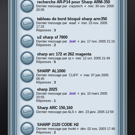
recherche AR-P14 pour Sharp ARM-350
Dernier message par
copytech
«
mer. 30 nov. 2005
20:05
tableau de bord bloqué sharp arm350
Dernier message par
waaf
«
mer. 23 nov. 2005
17:32
Réponses :
3
u2 sharp sf 7800
Dernier message par
Joël
«
jeu. 17 nov. 2005 21:15
Réponses :
2
sharp arc 172 et 262 magenta
Dernier message par
rp
«
mer. 12 oct. 2005 21:49
Réponses :
5
SHARP AL1000
Dernier message par
CLIFF
«
mar. 07 juin 2005
08:45
Réponses :
3
sharp 2025
Dernier message par
Joël
«
jeu. 10 mars 2005
20:55
Réponses :
1
Sharp ARC 150,160
Dernier message par
ALS
«
dim. 23 janv. 2005 12:59
SHARP 2120 CODE H2
Dernier message par
Invité
«
dim. 02 nov. 2003 17:46
Réponses :
2