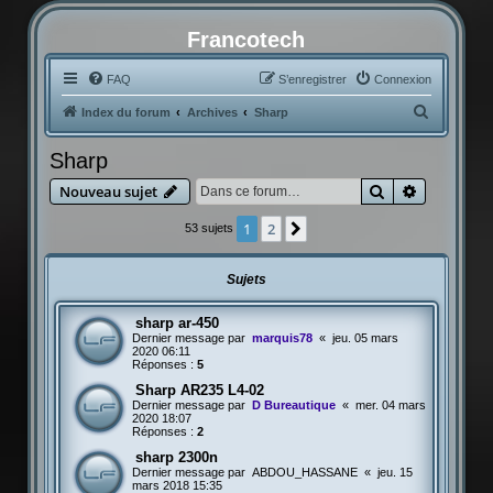
Francotech
FAQ
S’enregistrer
Connexion
R
Index du forum
Archives
Sharp
e
Sharp
c
Rechercher
Recherche
Nouveau sujet
h
e
1
2
Suivante
53 sujets
r
c
Sujets
h
sharp ar-450
e
Dernier message par
marquis78
«
jeu. 05 mars
r
2020 06:11
Réponses :
5
Sharp AR235 L4-02
Dernier message par
D Bureautique
«
mer. 04 mars
2020 18:07
Réponses :
2
sharp 2300n
Dernier message par
ABDOU_HASSANE
«
jeu. 15
mars 2018 15:35