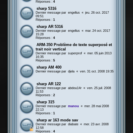
Réponses :
4
sharp 5316
Dernier message par
engellus
«
jeu. 26 oct. 2017
09:51
Réponses :
1
sharp AR 5316
Dernier message par
engellus
«
mar. 24 oct. 2017
15:28
Réponses :
4
ARM-350 Problème de texte superposé et
trait noir vertical
Dernier message par
superprof
«
mer. 05 juin 2013
16:35
Réponses :
5
sharp AM 400
Dernier message par
djela
«
ven. 31 oct. 2008 19:35
sharp AR 122
Dernier message par
abdou14r
«
ven. 25 juil. 2008
11:53
Réponses :
2
sharp 315
Dernier message par
manou
«
mer. 28 mai 2008
22:13
Réponses :
1
sharp ar 163 mode sav
Dernier message par
diabate
«
mer. 23 avr. 2008
12:58
Réponses :
4