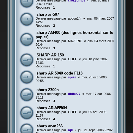
Dernier message par
crokychips
«
ven. 16 mars
2007 17:40
Réponses :
1
sharp ar-507
Dernier message par
abdou14r
«
mar. 06 mars 2007
14:51
Réponses :
2
sharp AM400 (des lignes horizontal sur le
papier)
Dernier message par
MAVERIC
«
dim. 04 mars 2007
20:44
Réponses :
3
SHARP AR 150
Dernier message par
CLIFF
«
jeu. 18 janv. 2007
14:01
Réponses :
1
sharp AR 5040 code F113
Dernier message par
spike
«
mer. 25 oct. 2006
20:55
sharp 2300n
Dernier message par
didier77
«
mar. 17 oct. 2006
23:11
Réponses :
3
sharp AR-M550N
Dernier message par
CLIFF
«
jeu. 05 oct. 2006
11:57
Réponses :
4
sharp ar-m236
Dernier message par
njll
«
jeu. 21 sept. 2006 22:02