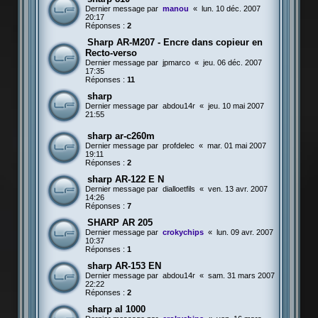
Dernier message par
manou
«
lun. 10 déc. 2007
20:17
Réponses :
2
Sharp AR-M207 - Encre dans copieur en
Recto-verso
Dernier message par
jpmarco
«
jeu. 06 déc. 2007
17:35
Réponses :
11
sharp
Dernier message par
abdou14r
«
jeu. 10 mai 2007
21:55
sharp ar-c260m
Dernier message par
profdelec
«
mar. 01 mai 2007
19:11
Réponses :
2
sharp AR-122 E N
Dernier message par
dialloetfils
«
ven. 13 avr. 2007
14:26
Réponses :
7
SHARP AR 205
Dernier message par
crokychips
«
lun. 09 avr. 2007
10:37
Réponses :
1
sharp AR-153 EN
Dernier message par
abdou14r
«
sam. 31 mars 2007
22:22
Réponses :
2
sharp al 1000