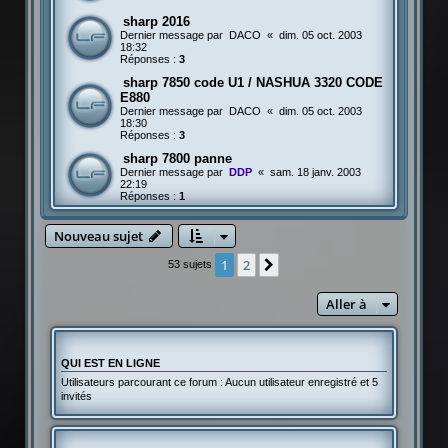
sharp 2016
Dernier message par
DACO
«
dim. 05 oct. 2003
18:32
Réponses :
3
sharp 7850 code U1 / NASHUA 3320 CODE
E880
Dernier message par
DACO
«
dim. 05 oct. 2003
18:30
Réponses :
3
sharp 7800 panne
Dernier message par
DDP
«
sam. 18 janv. 2003
22:19
Réponses :
1
Nouveau sujet
1
2
Suivante
53 sujets
Aller à
QUI EST EN LIGNE
Utilisateurs parcourant ce forum : Aucun utilisateur enregistré et 5
invités