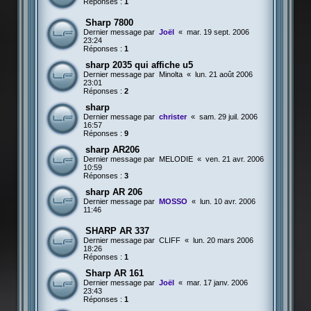
Réponses :
1
Sharp 7800
Dernier message par
Joël
«
mar. 19 sept. 2006
23:24
Réponses :
1
sharp 2035 qui affiche u5
Dernier message par
Minolta
«
lun. 21 août 2006
23:01
Réponses :
2
sharp
Dernier message par
christer
«
sam. 29 juil. 2006
16:57
Réponses :
9
sharp AR206
Dernier message par
MELODIE
«
ven. 21 avr. 2006
10:59
Réponses :
3
sharp AR 206
Dernier message par
MOSSO
«
lun. 10 avr. 2006
11:46
SHARP AR 337
Dernier message par
CLIFF
«
lun. 20 mars 2006
18:26
Réponses :
1
Sharp AR 161
Dernier message par
Joël
«
mar. 17 janv. 2006
23:43
Réponses :
1