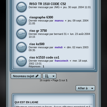
RISO TR 1510 CODE C52
Dernier message par
JMG
«
jeu. 30 sept. 2004 11:01
risographe 6300
Dernier message par
manou
«
jeu. 09 sept. 2004
21:05
riso gr 3750
Dernier message par
bernard 31
«
lun. 23 août 2004
10:15
riso ks500
Dernier message par
mehdi
«
dim. 02 mars 2003
09:35
riso tr1510 code co1
Dernier message par
francotech
«
mer. 18 sept.
2002 13:01
Réponses :
1
Nouveau sujet
16 sujets • Page
1
sur
1
Aller à
QUI EST EN LIGNE
Utilisateurs parcourant ce forum : Aucun utilisateur enregistré et 6