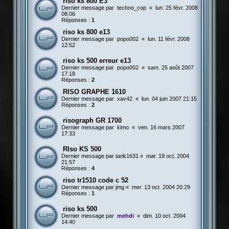
riso ks 800 E3
Dernier message par
techno_cop
«
lun. 25 févr. 2008
08:06
Réponses :
1
riso ks 800 e13
Dernier message par
popo002
«
lun. 11 févr. 2008
12:52
riso ks 500 erreur e13
Dernier message par
popo002
«
sam. 25 août 2007
17:18
Réponses :
2
RISO GRAPHE 1610
Dernier message par
xav42
«
lun. 04 juin 2007 21:15
Réponses :
2
risograph GR 1700
Dernier message par
kimo
«
ven. 16 mars 2007
17:33
RIso KS 500
Dernier message par
tarik1631
«
mar. 19 oct. 2004
21:57
Réponses :
4
riso tr1510 code c 52
Dernier message par
jmg
«
mer. 13 oct. 2004 20:29
Réponses :
1
riso ks 500
Dernier message par
mehdi
«
dim. 10 oct. 2004
14:40