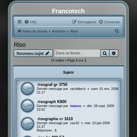
Francotech
FAQ
S’enregistrer
Connexion
R
Index du forum
Archives
Riso
e
Riso
c
Rechercher
Recherche
Nouveau sujet
h
16 sujets • Page
1
sur
1
e
r
Sujets
c
h
risograf gr 3750
Dernier message par
rachidtech
«
sam. 01 nov. 2008
e
01:17
r
risograph K800
Dernier message par
manou
«
dim. 28 sept. 2008
22:52
risographe cr 1610
Dernier message par
xav42
«
mar. 10 juin 2008
21:37
Réponses :
1