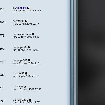
par
manou
911
dim. 28 sept. 2008 22:52
par
xav42
506
mar. 10 juin 2008 21:37
par
techno_cop
773
lun. 25 févr. 2008 08:06
par
popo002
489
lun. 11 févr. 2008 12:52
par
popo002
242
sam. 25 août 2007 17:18
par
xav42
936
lun. 04 juin 2007 21:15
par
kimo
771
ven. 16 mars 2007 17:33
par
tarik1631
193
mar. 19 oct. 2004 21:57