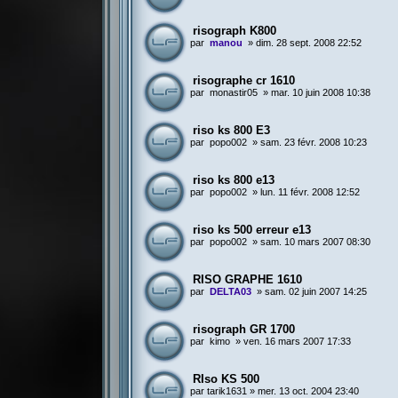
risograph K800
par
manou
»
dim. 28 sept. 2008 22:52
risographe cr 1610
par
monastir05
»
mar. 10 juin 2008 10:38
riso ks 800 E3
par
popo002
»
sam. 23 févr. 2008 10:23
riso ks 800 e13
par
popo002
»
lun. 11 févr. 2008 12:52
riso ks 500 erreur e13
par
popo002
»
sam. 10 mars 2007 08:30
RISO GRAPHE 1610
par
DELTA03
»
sam. 02 juin 2007 14:25
risograph GR 1700
par
kimo
»
ven. 16 mars 2007 17:33
RIso KS 500
par
tarik1631
»
mer. 13 oct. 2004 23:40