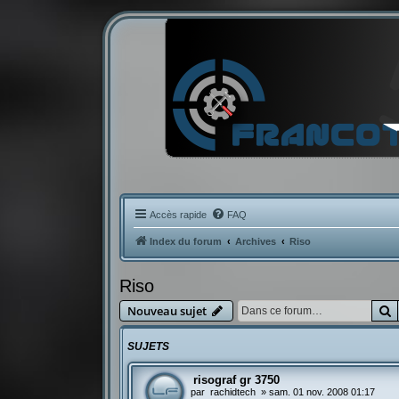
Accès rapide
FAQ
Index du forum
Archives
Riso
Riso
R
Nouveau sujet
SUJETS
risograf gr 3750
par
rachidtech
»
sam. 01 nov. 2008 01:17