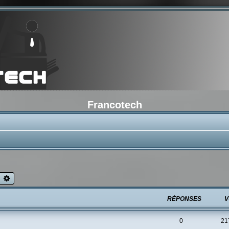
Francotech
echercher
Recherche avancée
RÉPONSES
V
0
21