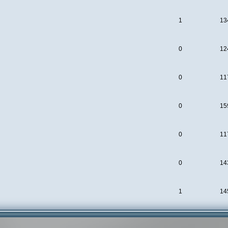
1
13
0
12
0
11
0
15
0
11
0
14
1
14