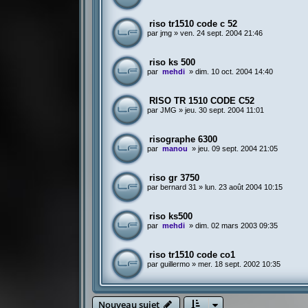
riso tr1510 code c 52
par
jmg
»
ven. 24 sept. 2004 21:46
riso ks 500
par
mehdi
»
dim. 10 oct. 2004 14:40
RISO TR 1510 CODE C52
par
JMG
»
jeu. 30 sept. 2004 11:01
risographe 6300
par
manou
»
jeu. 09 sept. 2004 21:05
riso gr 3750
par
bernard 31
»
lun. 23 août 2004 10:15
riso ks500
par
mehdi
»
dim. 02 mars 2003 09:35
riso tr1510 code co1
par
guillermo
»
mer. 18 sept. 2002 10:35
Nouveau sujet