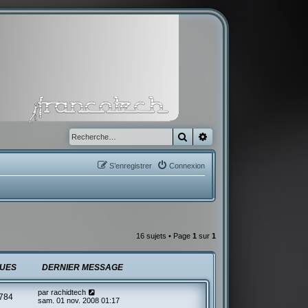
Rechercher
Recherche avancée
S’enregistrer
Connexion
16 sujets • Page
1
sur
1
UES
DERNIER MESSAGE
par
rachidtech
784
sam. 01 nov. 2008 01:17