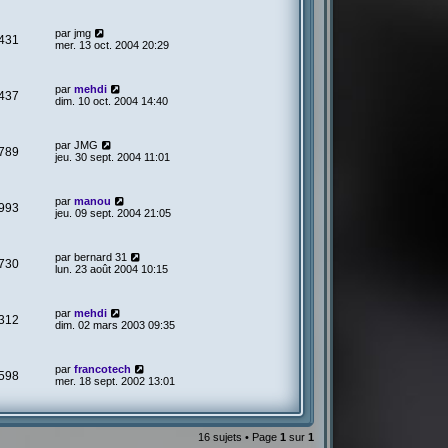
par
jmg
431
mer. 13 oct. 2004 20:29
par
mehdi
437
dim. 10 oct. 2004 14:40
par
JMG
789
jeu. 30 sept. 2004 11:01
par
manou
993
jeu. 09 sept. 2004 21:05
par
bernard 31
730
lun. 23 août 2004 10:15
par
mehdi
312
dim. 02 mars 2003 09:35
par
francotech
598
mer. 18 sept. 2002 13:01
16 sujets • Page
1
sur
1