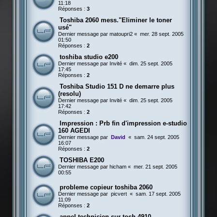
11:18
Réponses :
3
Toshiba 2060 mess."Eliminer le toner
usé"
Dernier message par
matoupri2
«
mer. 28 sept. 2005
01:50
Réponses :
2
toshiba studio e200
Dernier message par
Invité
«
dim. 25 sept. 2005
17:45
Réponses :
2
Toshiba Studio 151 D ne demarre plus
(resolu)
Dernier message par
Invité
«
dim. 25 sept. 2005
17:42
Réponses :
2
Impression : Prb fin d'impression e-studio
160 AGEDI
Dernier message par
David
«
sam. 24 sept. 2005
16:07
Réponses :
2
TOSHIBA E200
Dernier message par
hicham
«
mer. 21 sept. 2005
00:55
probleme copieur toshiba 2060
Dernier message par
picvert
«
sam. 17 sept. 2005
11:09
Réponses :
2
appel technicien sur tosh 4910