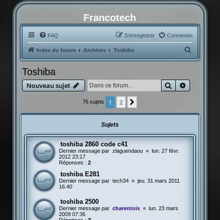
Francotech
FAQ
S’enregistrer
Connexion
R
Index du forum
Archives
Toshiba
e
Toshiba
c
Rechercher
Recherche
Nouveau sujet
h
e
1
2
Suivante
76 sujets
r
c
Sujets
h
toshiba 2860 code c41
e
Dernier message par
zlaguendaou
«
lun. 27 févr.
r
2012 23:17
Réponses :
2
toshiba E281
Dernier message par
tech34
«
jeu. 31 mars 2011
16:40
toshiba 2500
Dernier message par
charentois
«
lun. 23 mars
2009 07:36