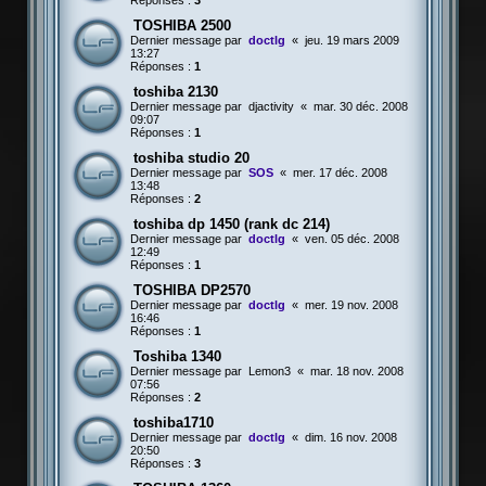
Réponses :
3
TOSHIBA 2500
Dernier message par
doctlg
«
jeu. 19 mars 2009
13:27
Réponses :
1
toshiba 2130
Dernier message par
djactivity
«
mar. 30 déc. 2008
09:07
Réponses :
1
toshiba studio 20
Dernier message par
SOS
«
mer. 17 déc. 2008
13:48
Réponses :
2
toshiba dp 1450 (rank dc 214)
Dernier message par
doctlg
«
ven. 05 déc. 2008
12:49
Réponses :
1
TOSHIBA DP2570
Dernier message par
doctlg
«
mer. 19 nov. 2008
16:46
Réponses :
1
Toshiba 1340
Dernier message par
Lemon3
«
mar. 18 nov. 2008
07:56
Réponses :
2
toshiba1710
Dernier message par
doctlg
«
dim. 16 nov. 2008
20:50
Réponses :
3