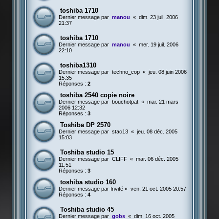
toshiba 1710
Dernier message par
manou
«
dim. 23 juil. 2006
21:37
toshiba 1710
Dernier message par
manou
«
mer. 19 juil. 2006
22:10
toshiba1310
Dernier message par
techno_cop
«
jeu. 08 juin 2006
15:35
Réponses :
2
toshiba 2540 copie noire
Dernier message par
bouchotpat
«
mar. 21 mars
2006 12:32
Réponses :
3
Toshiba DP 2570
Dernier message par
stac13
«
jeu. 08 déc. 2005
15:03
Toshiba studio 15
Dernier message par
CLIFF
«
mar. 06 déc. 2005
11:51
Réponses :
3
toshiba studio 160
Dernier message par
Invité
«
ven. 21 oct. 2005 20:57
Réponses :
4
Toshiba studio 45
Dernier message par
gobs
«
dim. 16 oct. 2005