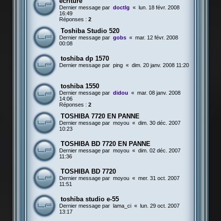
ecriture
Dernier message par
doctlg
«
lun. 18 févr. 2008
16:49
Réponses :
2
Toshiba Studio 520
Dernier message par
gobs
«
mar. 12 févr. 2008
00:08
toshiba dp 1570
Dernier message par
ping
«
dim. 20 janv. 2008 11:20
toshiba 1550
Dernier message par
didou
«
mar. 08 janv. 2008
14:06
Réponses :
2
TOSHIBA 7720 EN PANNE
Dernier message par
moyou
«
dim. 30 déc. 2007
10:23
TOSHIBA BD 7720 EN PANNE
Dernier message par
moyou
«
dim. 02 déc. 2007
11:36
TOSHIBA BD 7720
Dernier message par
moyou
«
mer. 31 oct. 2007
11:51
toshiba studio e-55
Dernier message par
lama_ci
«
lun. 29 oct. 2007
13:17