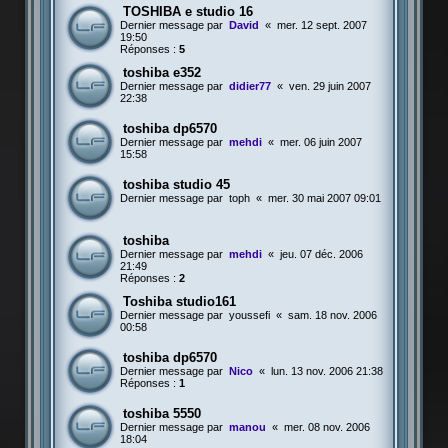
TOSHIBA e studio 16
Dernier message par
David
«
mer. 12 sept. 2007
19:50
Réponses :
5
toshiba e352
Dernier message par
didier77
«
ven. 29 juin 2007
22:38
toshiba dp6570
Dernier message par
mehdi
«
mer. 06 juin 2007
15:58
toshiba studio 45
Dernier message par
toph
«
mer. 30 mai 2007 09:01
toshiba
Dernier message par
mehdi
«
jeu. 07 déc. 2006
21:49
Réponses :
2
Toshiba studio161
Dernier message par
youssefi
«
sam. 18 nov. 2006
00:58
toshiba dp6570
Dernier message par
Nico
«
lun. 13 nov. 2006 21:38
Réponses :
1
toshiba 5550
Dernier message par
manou
«
mer. 08 nov. 2006
18:04