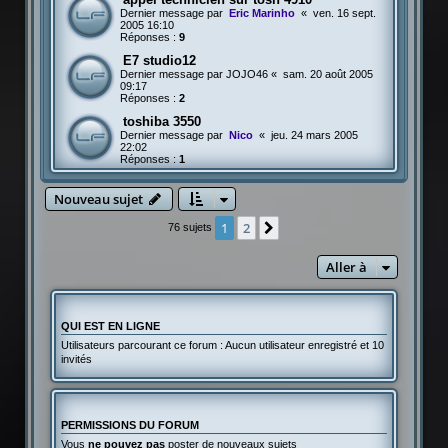
Dernier message par
Eric Marinho
«
ven. 16 sept.
2005 16:10
Réponses :
9
E7 studio12
Dernier message par
JOJO46
«
sam. 20 août 2005
09:17
Réponses :
2
toshiba 3550
Dernier message par
Nico
«
jeu. 24 mars 2005
22:02
Réponses :
1
Nouveau sujet
1
2
Suivante
76 sujets
Aller à
QUI EST EN LIGNE
Utilisateurs parcourant ce forum : Aucun utilisateur enregistré et 10
invités
PERMISSIONS DU FORUM
Vous
ne pouvez pas
poster de nouveaux sujets