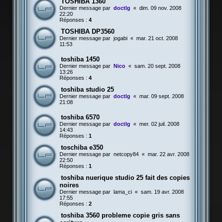
TOSHIBA 1360
Dernier message par
doctlg
«
dim. 09 nov. 2008
22:20
Réponses :
4
TOSHIBA DP3560
Dernier message par
jogabi
«
mar. 21 oct. 2008
11:53
toshiba 1450
Dernier message par
Nico
«
sam. 20 sept. 2008
13:26
Réponses :
4
toshiba studio 25
Dernier message par
doctlg
«
mar. 09 sept. 2008
21:08
toshiba 6570
Dernier message par
doctlg
«
mer. 02 juil. 2008
14:43
Réponses :
1
toschiba e350
Dernier message par
netcopy84
«
mar. 22 avr. 2008
22:50
Réponses :
1
toshiba nuerique studio 25 fait des copies
noires
Dernier message par
lama_ci
«
sam. 19 avr. 2008
17:55
Réponses :
2
toshiba 3560 probleme copie gris sans