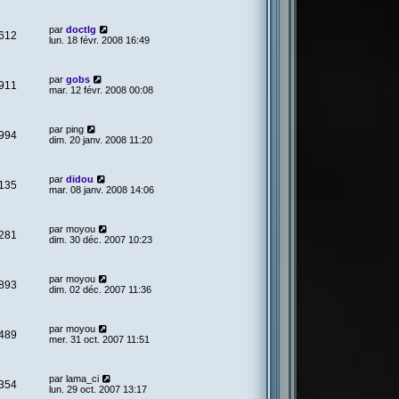
par
doctlg
612
lun. 18 févr. 2008 16:49
par
gobs
911
mar. 12 févr. 2008 00:08
par
ping
994
dim. 20 janv. 2008 11:20
par
didou
135
mar. 08 janv. 2008 14:06
par
moyou
281
dim. 30 déc. 2007 10:23
par
moyou
893
dim. 02 déc. 2007 11:36
par
moyou
489
mer. 31 oct. 2007 11:51
par
lama_ci
354
lun. 29 oct. 2007 13:17