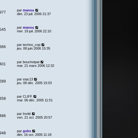
par
manou
977
dim. 23 juil. 2006 21:37
par
manou
545
mer. 19 juil. 2006 22:10
par
techno_cop
366
jeu. 08 juin 2006 15:35
par
bouchotpat
401
mar. 21 mars 2006 12:32
par
stac13
289
jeu. 08 déc. 2005 15:03
par
CLIFF
858
mar. 06 déc. 2005 11:51
par
Invité
486
ven. 21 oct. 2005 20:57
par
gobs
948
dim. 16 oct. 2005 11:18