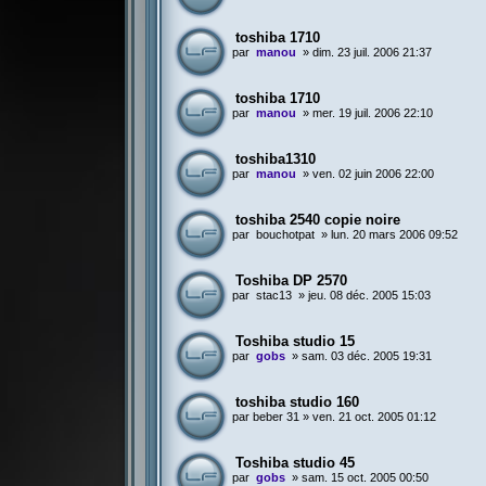
toshiba 1710
par
manou
»
dim. 23 juil. 2006 21:37
toshiba 1710
par
manou
»
mer. 19 juil. 2006 22:10
toshiba1310
par
manou
»
ven. 02 juin 2006 22:00
toshiba 2540 copie noire
par
bouchotpat
»
lun. 20 mars 2006 09:52
Toshiba DP 2570
par
stac13
»
jeu. 08 déc. 2005 15:03
Toshiba studio 15
par
gobs
»
sam. 03 déc. 2005 19:31
toshiba studio 160
par
beber 31
»
ven. 21 oct. 2005 01:12
Toshiba studio 45
par
gobs
»
sam. 15 oct. 2005 00:50