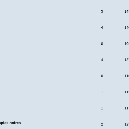
3
14
4
14
0
10
4
13
0
11
1
11
1
11
opies noires
2
12