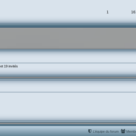
1
16
et 19 invités
L’équipe du forum
Memb