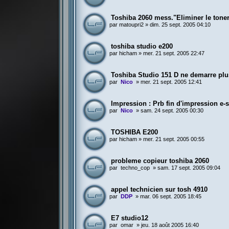
Toshiba 2060 mess."Eliminer le tone
par
matoupri2
»
dim. 25 sept. 2005 04:10
toshiba studio e200
par
hicham
»
mer. 21 sept. 2005 22:47
Toshiba Studio 151 D ne demarre plus
par
Nico
»
mer. 21 sept. 2005 12:41
Impression : Prb fin d'impression e-
par
Nico
»
sam. 24 sept. 2005 00:30
TOSHIBA E200
par
hicham
»
mer. 21 sept. 2005 00:55
probleme copieur toshiba 2060
par
techno_cop
»
sam. 17 sept. 2005 09:04
appel technicien sur tosh 4910
par
DDP
»
mar. 06 sept. 2005 18:45
E7 studio12
par
omar
»
jeu. 18 août 2005 16:40