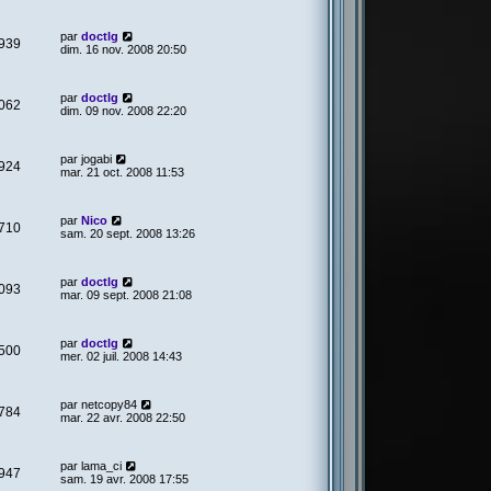
par
doctlg
939
dim. 16 nov. 2008 20:50
par
doctlg
062
dim. 09 nov. 2008 22:20
par
jogabi
924
mar. 21 oct. 2008 11:53
par
Nico
710
sam. 20 sept. 2008 13:26
par
doctlg
093
mar. 09 sept. 2008 21:08
par
doctlg
500
mer. 02 juil. 2008 14:43
par
netcopy84
784
mar. 22 avr. 2008 22:50
par
lama_ci
947
sam. 19 avr. 2008 17:55