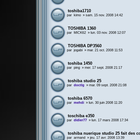
toshiba1710
par
kimo
»
sam. 15 nov. 2008 14:42
TOSHIBA 1360
par
MICK62
»
lun. 03 nov. 2008 12:07
TOSHIBA DP3560
par
jogabi
»
mar. 21 oct. 2008 11:53
toshiba 1450
par
ping
»
mer. 17 sept. 2008 21:17
toshiba studio 25
par
doctlg
»
mar. 09 sept. 2008 21:08
toshiba 6570
par
mehdi
»
lun. 30 juin 2008 11:20
toschiba e350
par
didier77
»
lun. 17 mars 2008 17:34
toshiba nuerique studio 25 fait des c
par
armand
»
jeu. 17 avr. 2008 13:39