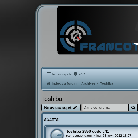
Accès rapide
FAQ
Index du forum
Archives
Toshiba
Toshiba
R
Nouveau sujet
SUJETS
toshiba 2860 code c41
par
zlaguendaou
»
jeu. 23 févr. 2012 18:07