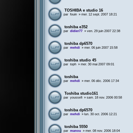
TOSHIBA e studio 16
par
fouin
»
mer. 12 sept. 2007 18:21
toshiba e352
par
didier77
»
ven. 29 juin 2007 22:38
toshiba dp6570
par
mehdi
»
mer. 06 juin 2007 15:58
toshiba studio 45
par
toph
»
mer. 30 mai 2007 09:01
toshiba
par
mehdi
»
mer. 06 déc. 2006 17:34
Toshiba studio161
par
youssefi
»
sam. 18 nov. 2006 00:58
toshiba dp6570
par
mehdi
»
lun. 30 oct. 2006 12:21
toshiba 5550
par
manou
»
mer. 08 nov. 2006 18:04