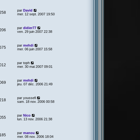
par
David
258
mer. 12 sept. 2007 19:50
par
didier77
206
ven. 29 juin 2007 22:38
par
mehdi
675
mer. 06 juin 2007 15:58
par
toph
012
mer. 30 mai 2007 09:01
par
mehdi
069
jeu. 07 déc. 2006 21:49
par
youssefi
218
sam. 18 nov. 2006 00:58
par
Nico
055
lun. 13 nov. 2006 21:38
par
manou
185
mer. 08 nov. 2006 18:04