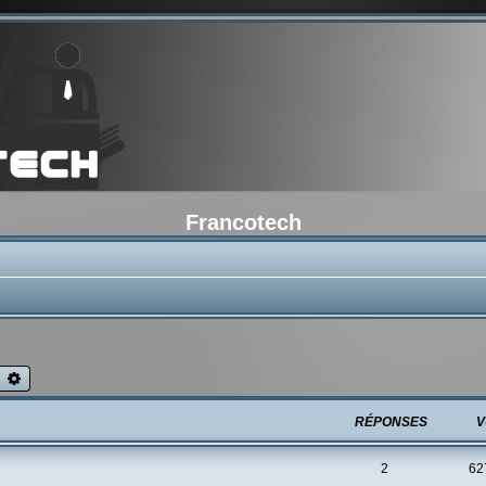
Francotech
echercher
Recherche avancée
RÉPONSES
V
2
62