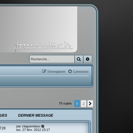
Rechercher
Recherche avancée
S’enregistrer
Connexion
1
2
Suivante
76 sujets
UES
DERNIER MESSAGE
par
zlaguendaou
728
lun. 27 févr. 2012 23:17