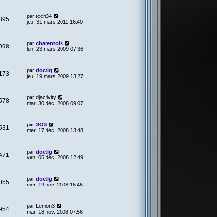
par
tech34
895
jeu. 31 mars 2011 16:40
par
charentois
098
lun. 23 mars 2009 07:36
par
doctlg
173
jeu. 19 mars 2009 13:27
par
djactivity
578
mar. 30 déc. 2008 09:07
par
SOS
531
mer. 17 déc. 2008 13:48
par
doctlg
471
ven. 05 déc. 2008 12:49
par
doctlg
055
mer. 19 nov. 2008 16:46
par
Lemon3
954
mar. 18 nov. 2008 07:56