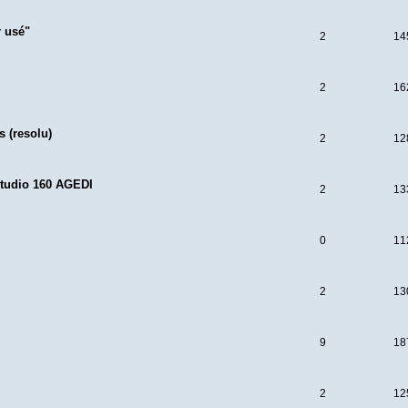
r usé"
2
14
2
16
 (resolu)
2
12
studio 160 AGEDI
2
13
0
11
2
13
9
18
2
12