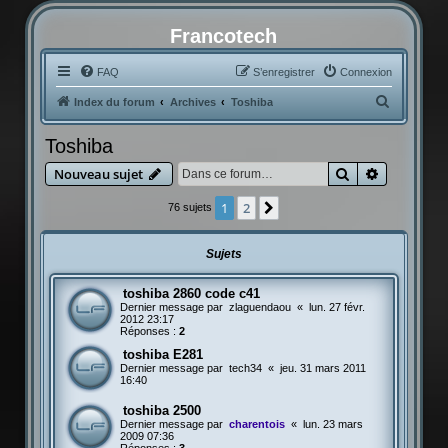
Francotech
FAQ
S’enregistrer
Connexion
R
Index du forum
Archives
Toshiba
e
Toshiba
c
Rechercher
Recherche
Nouveau sujet
h
e
1
2
Suivante
76 sujets
r
c
Sujets
h
toshiba 2860 code c41
e
Dernier message par
zlaguendaou
«
lun. 27 févr.
r
2012 23:17
Réponses :
2
toshiba E281
Dernier message par
tech34
«
jeu. 31 mars 2011
16:40
toshiba 2500
Dernier message par
charentois
«
lun. 23 mars
2009 07:36