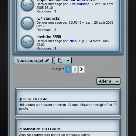
Dernier message par
Eric Marinho
«
ven. 16 sept.
2005 16:10
Réponses :
9
E7 studio12
Dernier message par
JOJO46
«
sam. 20 août 2005
09:17
Réponses :
2
toshiba 3550
Dernier message par
Nico
«
jeu. 24 mars 2005
22:02
Réponses :
1
Nouveau sujet
1
2
Suivante
76 sujets
Aller à
QUI EST EN LIGNE
Utilisateurs parcourant ce forum : Aucun utilisateur enregistré et 19
invités
PERMISSIONS DU FORUM
Vous
ne pouvez pas
poster de nouveaux sujets