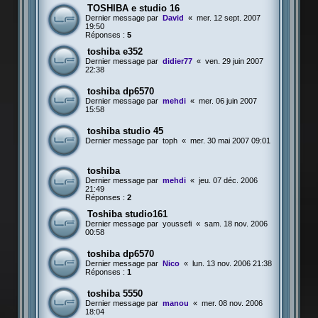
TOSHIBA e studio 16
Dernier message par
David
«
mer. 12 sept. 2007
19:50
Réponses :
5
toshiba e352
Dernier message par
didier77
«
ven. 29 juin 2007
22:38
toshiba dp6570
Dernier message par
mehdi
«
mer. 06 juin 2007
15:58
toshiba studio 45
Dernier message par
toph
«
mer. 30 mai 2007 09:01
toshiba
Dernier message par
mehdi
«
jeu. 07 déc. 2006
21:49
Réponses :
2
Toshiba studio161
Dernier message par
youssefi
«
sam. 18 nov. 2006
00:58
toshiba dp6570
Dernier message par
Nico
«
lun. 13 nov. 2006 21:38
Réponses :
1
toshiba 5550
Dernier message par
manou
«
mer. 08 nov. 2006
18:04