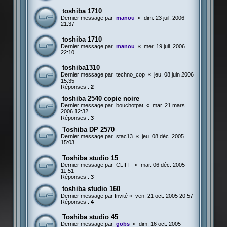
toshiba 1710
Dernier message par
manou
«
dim. 23 juil. 2006
21:37
toshiba 1710
Dernier message par
manou
«
mer. 19 juil. 2006
22:10
toshiba1310
Dernier message par
techno_cop
«
jeu. 08 juin 2006
15:35
Réponses :
2
toshiba 2540 copie noire
Dernier message par
bouchotpat
«
mar. 21 mars
2006 12:32
Réponses :
3
Toshiba DP 2570
Dernier message par
stac13
«
jeu. 08 déc. 2005
15:03
Toshiba studio 15
Dernier message par
CLIFF
«
mar. 06 déc. 2005
11:51
Réponses :
3
toshiba studio 160
Dernier message par
Invité
«
ven. 21 oct. 2005 20:57
Réponses :
4
Toshiba studio 45
Dernier message par
gobs
«
dim. 16 oct. 2005