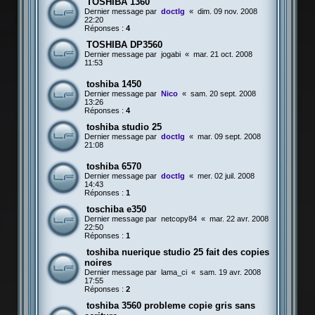
TOSHIBA 1360
Dernier message par
doctlg
«
dim. 09 nov. 2008
22:20
Réponses :
4
TOSHIBA DP3560
Dernier message par
jogabi
«
mar. 21 oct. 2008
11:53
toshiba 1450
Dernier message par
Nico
«
sam. 20 sept. 2008
13:26
Réponses :
4
toshiba studio 25
Dernier message par
doctlg
«
mar. 09 sept. 2008
21:08
toshiba 6570
Dernier message par
doctlg
«
mer. 02 juil. 2008
14:43
Réponses :
1
toschiba e350
Dernier message par
netcopy84
«
mar. 22 avr. 2008
22:50
Réponses :
1
toshiba nuerique studio 25 fait des copies
noires
Dernier message par
lama_ci
«
sam. 19 avr. 2008
17:55
Réponses :
2
toshiba 3560 probleme copie gris sans