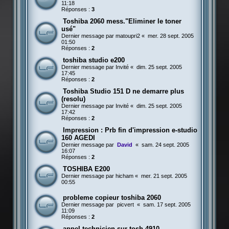
11:18
Réponses :
3
Toshiba 2060 mess."Eliminer le toner
usé"
Dernier message par
matoupri2
«
mer. 28 sept. 2005
01:50
Réponses :
2
toshiba studio e200
Dernier message par
Invité
«
dim. 25 sept. 2005
17:45
Réponses :
2
Toshiba Studio 151 D ne demarre plus
(resolu)
Dernier message par
Invité
«
dim. 25 sept. 2005
17:42
Réponses :
2
Impression : Prb fin d'impression e-studio
160 AGEDI
Dernier message par
David
«
sam. 24 sept. 2005
16:07
Réponses :
2
TOSHIBA E200
Dernier message par
hicham
«
mer. 21 sept. 2005
00:55
probleme copieur toshiba 2060
Dernier message par
picvert
«
sam. 17 sept. 2005
11:09
Réponses :
2
appel technicien sur tosh 4910