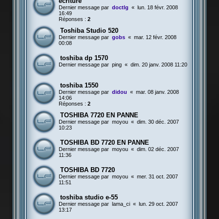
ecriture
Dernier message par
doctlg
«
lun. 18 févr. 2008
16:49
Réponses :
2
Toshiba Studio 520
Dernier message par
gobs
«
mar. 12 févr. 2008
00:08
toshiba dp 1570
Dernier message par
ping
«
dim. 20 janv. 2008 11:20
toshiba 1550
Dernier message par
didou
«
mar. 08 janv. 2008
14:06
Réponses :
2
TOSHIBA 7720 EN PANNE
Dernier message par
moyou
«
dim. 30 déc. 2007
10:23
TOSHIBA BD 7720 EN PANNE
Dernier message par
moyou
«
dim. 02 déc. 2007
11:36
TOSHIBA BD 7720
Dernier message par
moyou
«
mer. 31 oct. 2007
11:51
toshiba studio e-55
Dernier message par
lama_ci
«
lun. 29 oct. 2007
13:17