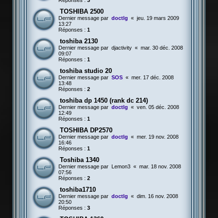
Réponses :
3
TOSHIBA 2500
Dernier message par
doctlg
«
jeu. 19 mars 2009
13:27
Réponses :
1
toshiba 2130
Dernier message par
djactivity
«
mar. 30 déc. 2008
09:07
Réponses :
1
toshiba studio 20
Dernier message par
SOS
«
mer. 17 déc. 2008
13:48
Réponses :
2
toshiba dp 1450 (rank dc 214)
Dernier message par
doctlg
«
ven. 05 déc. 2008
12:49
Réponses :
1
TOSHIBA DP2570
Dernier message par
doctlg
«
mer. 19 nov. 2008
16:46
Réponses :
1
Toshiba 1340
Dernier message par
Lemon3
«
mar. 18 nov. 2008
07:56
Réponses :
2
toshiba1710
Dernier message par
doctlg
«
dim. 16 nov. 2008
20:50
Réponses :
3