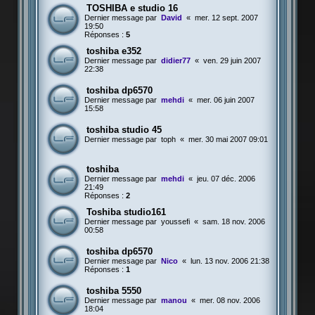
TOSHIBA e studio 16
Dernier message par
David
«
mer. 12 sept. 2007
19:50
Réponses :
5
toshiba e352
Dernier message par
didier77
«
ven. 29 juin 2007
22:38
toshiba dp6570
Dernier message par
mehdi
«
mer. 06 juin 2007
15:58
toshiba studio 45
Dernier message par
toph
«
mer. 30 mai 2007 09:01
toshiba
Dernier message par
mehdi
«
jeu. 07 déc. 2006
21:49
Réponses :
2
Toshiba studio161
Dernier message par
youssefi
«
sam. 18 nov. 2006
00:58
toshiba dp6570
Dernier message par
Nico
«
lun. 13 nov. 2006 21:38
Réponses :
1
toshiba 5550
Dernier message par
manou
«
mer. 08 nov. 2006
18:04