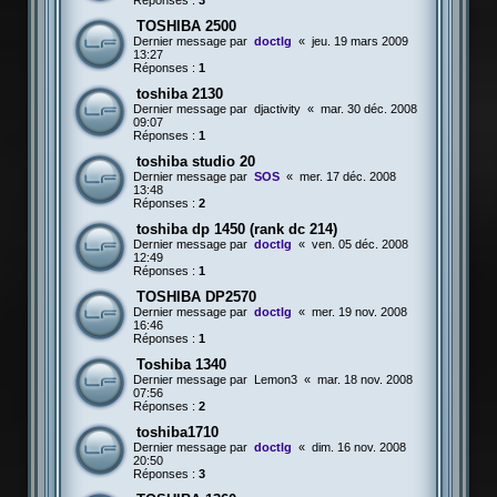
Réponses :
3
TOSHIBA 2500
Dernier message par
doctlg
«
jeu. 19 mars 2009
13:27
Réponses :
1
toshiba 2130
Dernier message par
djactivity
«
mar. 30 déc. 2008
09:07
Réponses :
1
toshiba studio 20
Dernier message par
SOS
«
mer. 17 déc. 2008
13:48
Réponses :
2
toshiba dp 1450 (rank dc 214)
Dernier message par
doctlg
«
ven. 05 déc. 2008
12:49
Réponses :
1
TOSHIBA DP2570
Dernier message par
doctlg
«
mer. 19 nov. 2008
16:46
Réponses :
1
Toshiba 1340
Dernier message par
Lemon3
«
mar. 18 nov. 2008
07:56
Réponses :
2
toshiba1710
Dernier message par
doctlg
«
dim. 16 nov. 2008
20:50
Réponses :
3