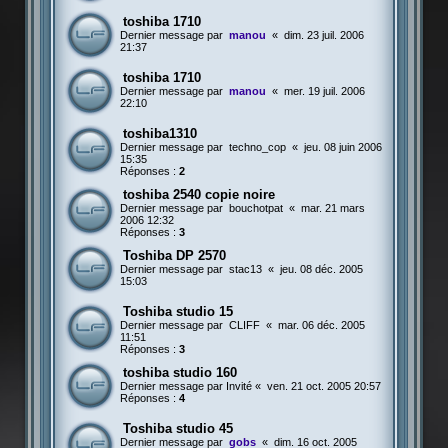
toshiba 1710
Dernier message par
manou
«
dim. 23 juil. 2006
21:37
toshiba 1710
Dernier message par
manou
«
mer. 19 juil. 2006
22:10
toshiba1310
Dernier message par
techno_cop
«
jeu. 08 juin 2006
15:35
Réponses :
2
toshiba 2540 copie noire
Dernier message par
bouchotpat
«
mar. 21 mars
2006 12:32
Réponses :
3
Toshiba DP 2570
Dernier message par
stac13
«
jeu. 08 déc. 2005
15:03
Toshiba studio 15
Dernier message par
CLIFF
«
mar. 06 déc. 2005
11:51
Réponses :
3
toshiba studio 160
Dernier message par
Invité
«
ven. 21 oct. 2005 20:57
Réponses :
4
Toshiba studio 45
Dernier message par
gobs
«
dim. 16 oct. 2005