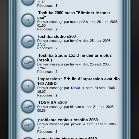
11:18
Réponses :
3
Toshiba 2060 mess."Eliminer le toner
usé"
Dernier message par
matoupri2
«
mer. 28 sept. 2005
01:50
Réponses :
2
toshiba studio e200
Dernier message par
Invité
«
dim. 25 sept. 2005
17:45
Réponses :
2
Toshiba Studio 151 D ne demarre plus
(resolu)
Dernier message par
Invité
«
dim. 25 sept. 2005
17:42
Réponses :
2
Impression : Prb fin d'impression e-studio
160 AGEDI
Dernier message par
David
«
sam. 24 sept. 2005
16:07
Réponses :
2
TOSHIBA E200
Dernier message par
hicham
«
mer. 21 sept. 2005
00:55
probleme copieur toshiba 2060
Dernier message par
picvert
«
sam. 17 sept. 2005
11:09
Réponses :
2
appel technicien sur tosh 4910