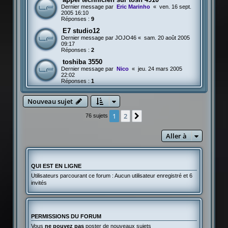
Dernier message par
Eric Marinho
«
ven. 16 sept.
2005 16:10
Réponses :
9
E7 studio12
Dernier message par
JOJO46
«
sam. 20 août 2005
09:17
Réponses :
2
toshiba 3550
Dernier message par
Nico
«
jeu. 24 mars 2005
22:02
Réponses :
1
Nouveau sujet
1
2
Suivante
76 sujets
Aller à
QUI EST EN LIGNE
Utilisateurs parcourant ce forum : Aucun utilisateur enregistré et 6
invités
PERMISSIONS DU FORUM
Vous
ne pouvez pas
poster de nouveaux sujets