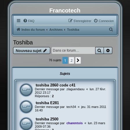
Francotech
FAQ
S’enregistrer
Connexion
R
Index du forum
Archives
Toshiba
e
Toshiba
c
Rechercher
Recherche
Nouveau sujet
h
e
1
2
Suivante
76 sujets
r
c
Sujets
h
toshiba 2860 code c41
e
Dernier message par
zlaguendaou
«
lun. 27 févr.
r
2012 23:17
Réponses :
2
toshiba E281
Dernier message par
tech34
«
jeu. 31 mars 2011
16:40
toshiba 2500
Dernier message par
charentois
«
lun. 23 mars
2009 07:36