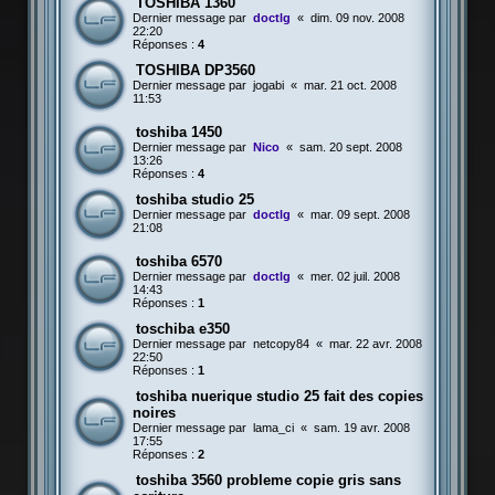
TOSHIBA 1360
Dernier message par
doctlg
«
dim. 09 nov. 2008
22:20
Réponses :
4
TOSHIBA DP3560
Dernier message par
jogabi
«
mar. 21 oct. 2008
11:53
toshiba 1450
Dernier message par
Nico
«
sam. 20 sept. 2008
13:26
Réponses :
4
toshiba studio 25
Dernier message par
doctlg
«
mar. 09 sept. 2008
21:08
toshiba 6570
Dernier message par
doctlg
«
mer. 02 juil. 2008
14:43
Réponses :
1
toschiba e350
Dernier message par
netcopy84
«
mar. 22 avr. 2008
22:50
Réponses :
1
toshiba nuerique studio 25 fait des copies
noires
Dernier message par
lama_ci
«
sam. 19 avr. 2008
17:55
Réponses :
2
toshiba 3560 probleme copie gris sans