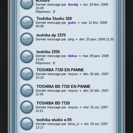
ecriture
Dernier message par
doctlg
«
lun. 18 févr. 2008
16:49
Réponses :
2
Toshiba Studio 520
Dernier message par
gobs
«
mar. 12 févr. 2008
00:08
toshiba dp 1570
Dernier message par
ping
«
dim. 20 janv. 2008 11:20
toshiba 1550
Dernier message par
didou
«
mar. 08 janv. 2008
14:06
Réponses :
2
TOSHIBA 7720 EN PANNE
Dernier message par
moyou
«
dim. 30 déc. 2007
10:23
TOSHIBA BD 7720 EN PANNE
Dernier message par
moyou
«
dim. 02 déc. 2007
11:36
TOSHIBA BD 7720
Dernier message par
moyou
«
mer. 31 oct. 2007
11:51
toshiba studio e-55
Dernier message par
lama_ci
«
lun. 29 oct. 2007
13:17