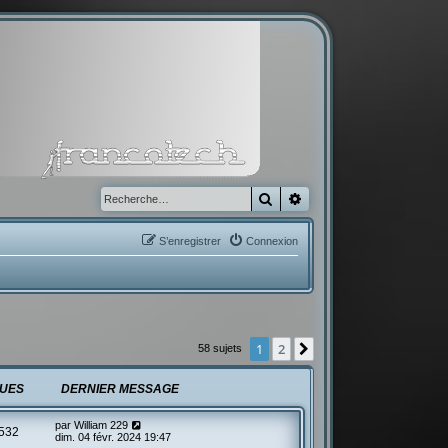
Rechercher
Recherche avancée
S’enregistrer
Connexion
1
2
Suivante
58 sujets
UES
DERNIER MESSAGE
par
William 229
532
dim. 04 févr. 2024 19:47