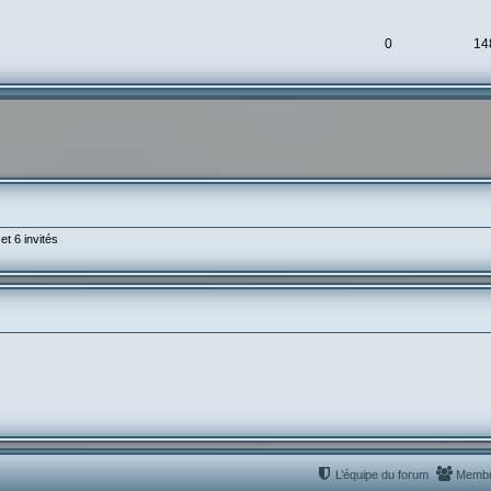
0
14
et 6 invités
L’équipe du forum
Memb