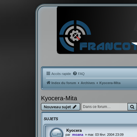
Accès rapide
FAQ
Index du forum
Archives
Kyocera-Mita
Kyocera-Mita
R
Nouveau sujet
SUJETS
Kyocera
par
moana
»
mar. 03 févr. 2004 23:09