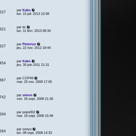
par
Kako
627
lun. 15 juil. 2013 22:08
par
tic
821
lun. 11 févr. 2013 08:34
par
Peterrun
327
jeu. 22 nov. 2012 18:44
par
Kako
454
jeu. 30 juin 2011 21:31
par
COP49
867
mar. 25 nov. 2008 17:05
par
simon
742
ven. 26 sept. 2008 21:36
par
popo002
604
mar. 16 sept. 2008 15:48
par
senyo
264
lun. 08 sept. 2008 14:33