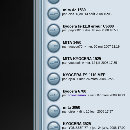
mita dc 1560
par
dias
»
jeu. 14 août 2008 15:05
kyocera fs-1118 erreur C6000
par
popo002
»
dim. 18 mai 2008 10:53
MITA 1460
par
youyou70
»
mer. 30 mai 2007 21:19
MITA KYOCERA 1525
par
youssefi
»
mer. 12 juil. 2006 17:35
KYOCERA FS 1116 MFP
par
djela
»
mer. 26 mars 2008 22:22
kyocera 6700
par
Konicaman
»
ven. 07 mars 2008 16:24
mita 3060
par
djela
»
dim. 10 févr. 2008 17:37
KYOCERA 3525
par
YOUSSEFI77
»
jeu. 24 janv. 2008 17:00