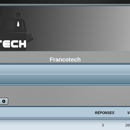
Francotech
echercher
Recherche avancée
RÉPONSES
V
3
26