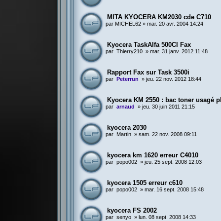
MITA KYOCERA KM2030 cde C710
par
MICHEL62
»
mar. 20 avr. 2004 14:24
Kyocera TaskAlfa 500CI Fax
par
Thierry210
»
mar. 31 janv. 2012 11:48
Rapport Fax sur Task 3500i
par
Peterrun
»
jeu. 22 nov. 2012 18:44
Kyocera KM 2550 : bac toner usagé p
par
arnaud
»
jeu. 30 juin 2011 21:15
kyocera 2030
par
Martin
»
sam. 22 nov. 2008 09:11
kyocera km 1620 erreur C4010
par
popo002
»
jeu. 25 sept. 2008 12:03
kyocera 1505 erreur c610
par
popo002
»
mar. 16 sept. 2008 15:48
kyocera FS 2002
par
senyo
»
lun. 08 sept. 2008 14:33