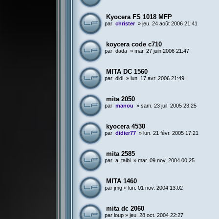
Kyocera FS 1018 MFP
par
christer
»
jeu. 24 août 2006 21:41
koycera code c710
par
dada
»
mar. 27 juin 2006 21:47
MITA DC 1560
par
didi
»
lun. 17 avr. 2006 21:49
mita 2050
par
manou
»
sam. 23 juil. 2005 23:25
kyocera 4530
par
didier77
»
lun. 21 févr. 2005 17:21
mita 2585
par
a_taibi
»
mar. 09 nov. 2004 00:25
MITA 1460
par
jmg
»
lun. 01 nov. 2004 13:02
mita dc 2060
par
loup
»
jeu. 28 oct. 2004 22:27