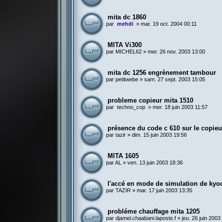
mita dc 1860
par
mehdi
»
mar. 19 oct. 2004 00:11
MITA Vi300
par
MICHEL62
»
mer. 26 nov. 2003 13:00
mita dc 1256 engrènement tambour
par
petitwebe
»
sam. 27 sept. 2003 15:05
probleme copieur mita 1510
par
techno_cop
»
mer. 18 juin 2003 11:57
présence du code c 610 sur le copieu
par
tazir
»
dim. 15 juin 2003 19:56
MITA 1605
par
AL
»
ven. 13 juin 2003 18:36
l'accé en mode de simulation de kyo
par
TAZIR
»
mar. 17 juin 2003 13:35
probléme chauffage mita 1205
par
djamel.chaabani.laposte.f
»
jeu. 26 juin 2003