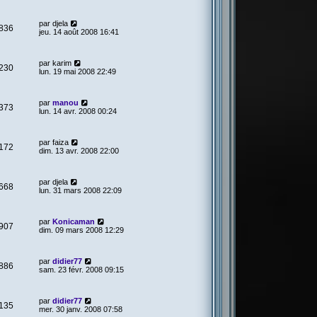
par
djela
836
jeu. 14 août 2008 16:41
par
karim
230
lun. 19 mai 2008 22:49
par
manou
373
lun. 14 avr. 2008 00:24
par
faiza
172
dim. 13 avr. 2008 22:00
par
djela
668
lun. 31 mars 2008 22:09
par
Konicaman
907
dim. 09 mars 2008 12:29
par
didier77
886
sam. 23 févr. 2008 09:15
par
didier77
135
mer. 30 janv. 2008 07:58