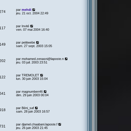
par
mehdi
274
jeu. 21 oct. 2004 22:49
par
Invité
117
ven. 07 mai 2004 16:40
par
petitwebe
149
sam. 27 sept. 2003 15:05
par
mohamed.zenasni@laposte.n
202
jeu. 03 juil. 2003 23:51
par
TREMOLET
122
lun. 30 juin 2003 15:04
par
magnumben46
641
dim. 29 juin 2003 00:04
par
Béni_saf
918
sam. 28 juin 2003 16:57
par
djamel.chaabani.laposte.f
731
jeu. 26 juin 2003 21:45