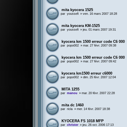
mita kyocera 1525
par
youssefi
»
ven. 16 mars 2007 18:28
mita kyocera KM-1525
par
youssefi
»
jeu. 01 mars 2007 19:31
kyocera km 1500 erreur code C6 000
par
popo002
»
mar. 27 févr. 2007 09:38
kyocera km 1500 erreur code C6 000
par
popo002
»
mar. 27 févr. 2007 09:42
kyocera km1500 erreur c6000
par
popo002
»
dim. 25 févr. 2007 12:04
MITA 1255
par
manou
»
mar. 20 févr. 2007 22:28
mita dc 1460
par
ricla
»
mer. 14 févr. 2007 18:38
KYOCERA FS 1018 MFP
par
christer
»
jeu. 26 oct. 2006 17:13