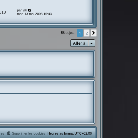
par
jak
818
mar. 13 mai 2003 15:43
1
2
Suivante
58 sujets
Aller à
res
Supprimer les cookies
Heures au format
UTC+02:00