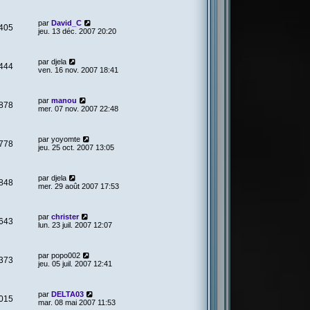
par
David_C
405
jeu. 13 déc. 2007 20:20
par
djela
444
ven. 16 nov. 2007 18:41
par
manou
878
mer. 07 nov. 2007 22:48
par
yoyomte
778
jeu. 25 oct. 2007 13:05
par
djela
848
mer. 29 août 2007 17:53
par
christer
643
lun. 23 juil. 2007 12:07
par
popo002
373
jeu. 05 juil. 2007 12:41
par
DELTA03
015
mar. 08 mai 2007 11:53