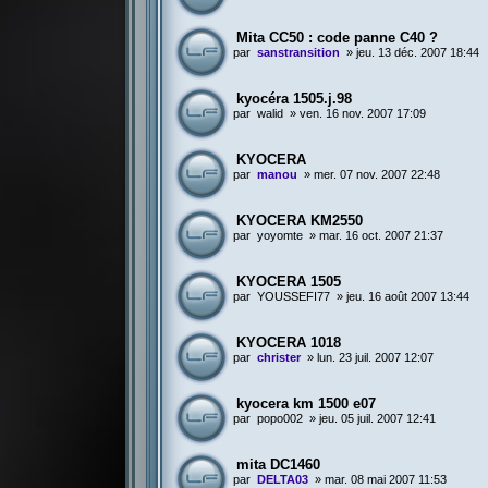
Mita CC50 : code panne C40 ?
par
sanstransition
»
jeu. 13 déc. 2007 18:44
kyocéra 1505.j.98
par
walid
»
ven. 16 nov. 2007 17:09
KYOCERA
par
manou
»
mer. 07 nov. 2007 22:48
KYOCERA KM2550
par
yoyomte
»
mar. 16 oct. 2007 21:37
KYOCERA 1505
par
YOUSSEFI77
»
jeu. 16 août 2007 13:44
KYOCERA 1018
par
christer
»
lun. 23 juil. 2007 12:07
kyocera km 1500 e07
par
popo002
»
jeu. 05 juil. 2007 12:41
mita DC1460
par
DELTA03
»
mar. 08 mai 2007 11:53