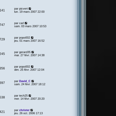
par
picvert
141
lun. 19 mars 2007 22:00
par
carl
747
sam. 03 mars 2007 10:53
par
popo002
729
jeu. 01 mars 2007 16:52
par
gerard35
245
mar. 27 févr. 2007 14:38
par
popo002
356
dim. 25 févr. 2007 12:04
par
David_C
397
sam. 24 févr. 2007 18:12
par
tech25
538
mer. 14 févr. 2007 20:20
par
christer
421
jeu. 26 oct. 2006 17:13