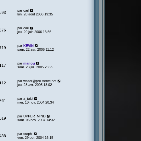
par
carl
593
lun. 28 août 2006 19:35
par
carl
376
jeu. 29 juin 2006 13:56
par
KEVIN
719
sam. 22 avr. 2006 11:12
par
manou
117
sam. 23 juil. 2005 23:25
par
walter@pro-vente.net
112
jeu. 28 avr. 2005 18:02
par
a_taibi
861
mer. 10 nov. 2004 20:34
par
UPPER_MIND
019
sam. 06 nov. 2004 14:32
par
steph.
488
ven. 29 oct. 2004 16:15