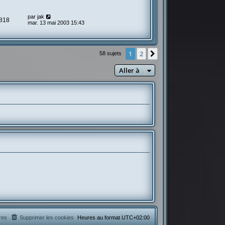
par
jak
818
mar. 13 mai 2003 15:43
1
2
Suivante
58 sujets
Aller à
res
Supprimer les cookies
Heures au format
UTC+02:00