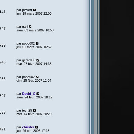
par
picvert
141
lun. 19 mars 2007 22:00
par
carl
747
sam. 03 mars 2007 10:53
par
popo002
729
jeu. 01 mars 2007 16:52
par
gerard35
245
mar. 27 févr. 2007 14:38
par
popo002
356
dim. 25 févr. 2007 12:04
par
David_C
397
sam. 24 févr. 2007 18:12
par
tech25
538
mer. 14 févr. 2007 20:20
par
christer
421
jeu. 26 oct. 2006 17:13