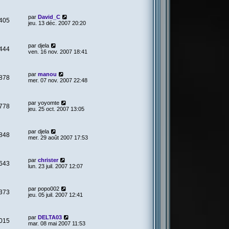
par
David_C
405
jeu. 13 déc. 2007 20:20
par
djela
444
ven. 16 nov. 2007 18:41
par
manou
878
mer. 07 nov. 2007 22:48
par
yoyomte
778
jeu. 25 oct. 2007 13:05
par
djela
848
mer. 29 août 2007 17:53
par
christer
643
lun. 23 juil. 2007 12:07
par
popo002
373
jeu. 05 juil. 2007 12:41
par
DELTA03
015
mar. 08 mai 2007 11:53