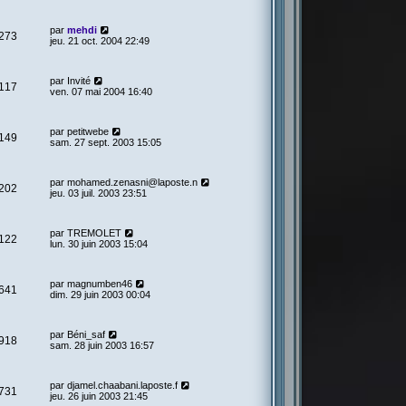
par
mehdi
273
jeu. 21 oct. 2004 22:49
par
Invité
117
ven. 07 mai 2004 16:40
par
petitwebe
149
sam. 27 sept. 2003 15:05
par
mohamed.zenasni@laposte.n
202
jeu. 03 juil. 2003 23:51
par
TREMOLET
122
lun. 30 juin 2003 15:04
par
magnumben46
641
dim. 29 juin 2003 00:04
par
Béni_saf
918
sam. 28 juin 2003 16:57
par
djamel.chaabani.laposte.f
731
jeu. 26 juin 2003 21:45