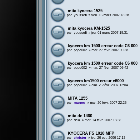
mita kyocera 1525
par
youssefi
»
ven. 16 mars 2007 18:28
mita kyocera KM-1525
par
youssefi
»
jeu. 01 mars 2007 19:31
kyocera km 1500 erreur code C6 000
par
popo002
»
mar. 27 févr. 2007 09:38
kyocera km 1500 erreur code C6 000
par
popo002
»
mar. 27 févr. 2007 09:42
kyocera km1500 erreur c6000
par
popo002
»
dim. 25 févr. 2007 12:04
MITA 1255
par
manou
»
mar. 20 févr. 2007 22:28
mita dc 1460
par
ricla
»
mer. 14 févr. 2007 18:38
KYOCERA FS 1018 MFP
par
christer
»
jeu. 26 oct. 2006 17:13