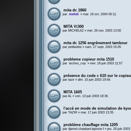
mita dc 1860
par
mehdi
»
mar. 19 oct. 2004 00:11
MITA Vi300
par
MICHEL62
»
mer. 26 nov. 2003 13:00
mita dc 1256 engrènement tambour
par
petitwebe
»
sam. 27 sept. 2003 15:05
probleme copieur mita 1510
par
techno_cop
»
mer. 18 juin 2003 11:57
présence du code c 610 sur le copieu
par
tazir
»
dim. 15 juin 2003 19:56
MITA 1605
par
AL
»
ven. 13 juin 2003 18:36
l'accé en mode de simulation de kyo
par
TAZIR
»
mar. 17 juin 2003 13:35
probléme chauffage mita 1205
par
djamel.chaabani.laposte.f
»
jeu. 26 juin 2003