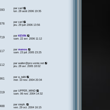
par
carl
593
lun. 28 août 2006 19:35
par
carl
376
jeu. 29 juin 2006 13:56
par
KEVIN
719
sam. 22 avr. 2006 11:12
par
manou
117
sam. 23 juil. 2005 23:25
par
walter@pro-vente.net
112
jeu. 28 avr. 2005 18:02
par
a_taibi
861
mer. 10 nov. 2004 20:34
par
UPPER_MIND
019
sam. 06 nov. 2004 14:32
par
steph.
488
ven. 29 oct. 2004 16:15