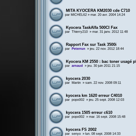
MITA KYOCERA KM2030 cde C710
par
MICHEL62
»
mar. 20 avr. 2004 14:24
Kyocera TaskAlfa 500CI Fax
par
Thierry210
»
mar. 31 janv. 2012 11:48
Rapport Fax sur Task 3500i
par
Peterrun
»
jeu. 22 nov. 2012 18:44
Kyocera KM 2550 : bac toner usagé p
par
arnaud
»
jeu. 30 juin 2011 21:15
kyocera 2030
par
Martin
»
sam. 22 nov. 2008 09:11
kyocera km 1620 erreur C4010
par
popo002
»
jeu. 25 sept. 2008 12:03
kyocera 1505 erreur c610
par
popo002
»
mar. 16 sept. 2008 15:48
kyocera FS 2002
par
senyo
»
lun. 08 sept. 2008 14:33