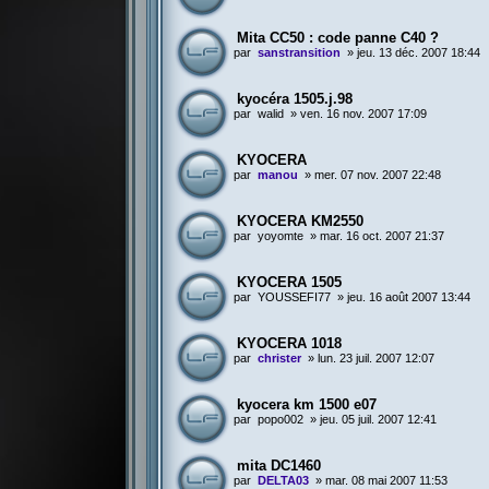
Mita CC50 : code panne C40 ?
par
sanstransition
»
jeu. 13 déc. 2007 18:44
kyocéra 1505.j.98
par
walid
»
ven. 16 nov. 2007 17:09
KYOCERA
par
manou
»
mer. 07 nov. 2007 22:48
KYOCERA KM2550
par
yoyomte
»
mar. 16 oct. 2007 21:37
KYOCERA 1505
par
YOUSSEFI77
»
jeu. 16 août 2007 13:44
KYOCERA 1018
par
christer
»
lun. 23 juil. 2007 12:07
kyocera km 1500 e07
par
popo002
»
jeu. 05 juil. 2007 12:41
mita DC1460
par
DELTA03
»
mar. 08 mai 2007 11:53