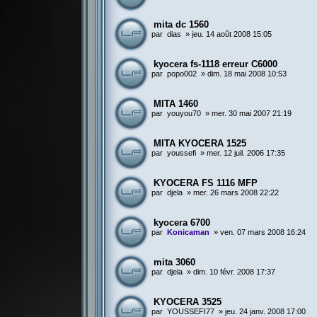
mita dc 1560
par
dias
»
jeu. 14 août 2008 15:05
kyocera fs-1118 erreur C6000
par
popo002
»
dim. 18 mai 2008 10:53
MITA 1460
par
youyou70
»
mer. 30 mai 2007 21:19
MITA KYOCERA 1525
par
youssefi
»
mer. 12 juil. 2006 17:35
KYOCERA FS 1116 MFP
par
djela
»
mer. 26 mars 2008 22:22
kyocera 6700
par
Konicaman
»
ven. 07 mars 2008 16:24
mita 3060
par
djela
»
dim. 10 févr. 2008 17:37
KYOCERA 3525
par
YOUSSEFI77
»
jeu. 24 janv. 2008 17:00