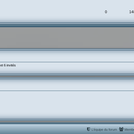
0
14
et 6 invités
L’équipe du forum
Memb