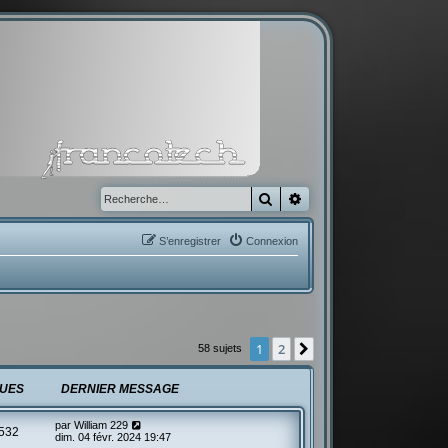
Rechercher
Recherche avancée
S’enregistrer
Connexion
1
2
Suivante
58 sujets
UES
DERNIER MESSAGE
par
William 229
532
dim. 04 févr. 2024 19:47