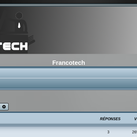
Francotech
echercher
Recherche avancée
RÉPONSES
V
3
26