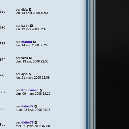
par
djela
836
jeu. 14 août 2008 16:41
par
karim
230
lun. 19 mai 2008 22:49
par
manou
373
lun. 14 avr. 2008 00:24
par
faiza
172
dim. 13 avr. 2008 22:00
par
djela
668
lun. 31 mars 2008 22:09
par
Konicaman
907
dim. 09 mars 2008 12:29
par
didier77
886
sam. 23 févr. 2008 09:15
par
didier77
135
mer. 30 janv. 2008 07:58