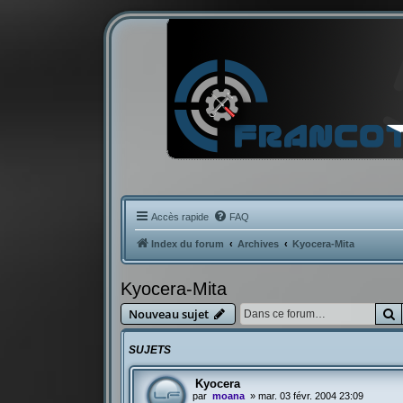
Accès rapide
FAQ
Index du forum
Archives
Kyocera-Mita
Kyocera-Mita
R
Nouveau sujet
SUJETS
Kyocera
par
moana
»
mar. 03 févr. 2004 23:09