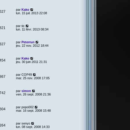
par
Kako
627
lun. 15 juil. 2013 22:08
par
tic
821
lun. 11 févr. 2013 08:34
par
Peterrun
327
jeu. 22 nov. 2012 18:44
par
Kako
454
jeu. 30 juin 2011 21:31
par
COP49
867
mar. 25 nov. 2008 17:05
par
simon
742
ven. 26 sept. 2008 21:36
par
popo002
604
mar. 16 sept. 2008 15:48
par
senyo
264
lun. 08 sept. 2008 14:33