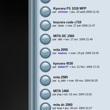
Kyocera FS 1018 MFP
par
christer
»
jeu. 24 août 2006 21:41
koycera code c710
par
dada
»
mar. 27 juin 2006 21:47
MITA DC 1560
par
didi
»
lun. 17 avr. 2006 21:49
mita 2050
par
manou
»
sam. 23 juil. 2005 23:25
kyocera 4530
par
didier77
»
lun. 21 févr. 2005 17:21
mita 2585
par
a_taibi
»
mar. 09 nov. 2004 00:25
MITA 1460
par
jmg
»
lun. 01 nov. 2004 13:02
mita dc 2060
par
loup
»
jeu. 28 oct. 2004 22:27