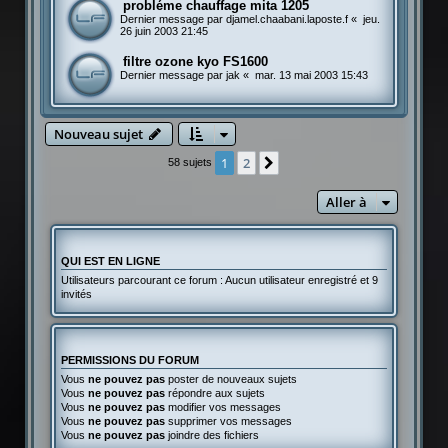
probléme chauffage mita 1205
Dernier message par
djamel.chaabani.laposte.f
«
jeu.
26 juin 2003 21:45
filtre ozone kyo FS1600
Dernier message par
jak
«
mar. 13 mai 2003 15:43
Nouveau sujet
1
2
Suivante
58 sujets
Aller à
QUI EST EN LIGNE
Utilisateurs parcourant ce forum : Aucun utilisateur enregistré et 9
invités
PERMISSIONS DU FORUM
Vous
ne pouvez pas
poster de nouveaux sujets
Vous
ne pouvez pas
répondre aux sujets
Vous
ne pouvez pas
modifier vos messages
Vous
ne pouvez pas
supprimer vos messages
Vous
ne pouvez pas
joindre des fichiers