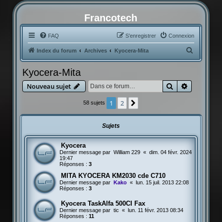
Francotech
FAQ
S’enregistrer
Connexion
R
Index du forum
Archives
Kyocera-Mita
e
Kyocera-Mita
c
Rechercher
Recherche
Nouveau sujet
h
e
1
2
Suivante
58 sujets
r
c
Sujets
h
Kyocera
e
Dernier message par
William 229
«
dim. 04 févr. 2024
r
19:47
Réponses :
3
MITA KYOCERA KM2030 cde C710
Dernier message par
Kako
«
lun. 15 juil. 2013 22:08
Réponses :
3
Kyocera TaskAlfa 500CI Fax
Dernier message par
tic
«
lun. 11 févr. 2013 08:34
Réponses :
11