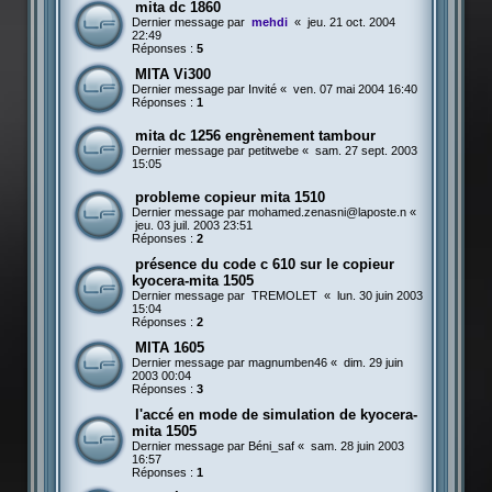
mita dc 1860
Dernier message par
mehdi
«
jeu. 21 oct. 2004
22:49
Réponses :
5
MITA Vi300
Dernier message par
Invité
«
ven. 07 mai 2004 16:40
Réponses :
1
mita dc 1256 engrènement tambour
Dernier message par
petitwebe
«
sam. 27 sept. 2003
15:05
probleme copieur mita 1510
Dernier message par
mohamed.zenasni@laposte.n
«
jeu. 03 juil. 2003 23:51
Réponses :
2
présence du code c 610 sur le copieur
kyocera-mita 1505
Dernier message par
TREMOLET
«
lun. 30 juin 2003
15:04
Réponses :
2
MITA 1605
Dernier message par
magnumben46
«
dim. 29 juin
2003 00:04
Réponses :
3
l'accé en mode de simulation de kyocera-
mita 1505
Dernier message par
Béni_saf
«
sam. 28 juin 2003
16:57
Réponses :
1