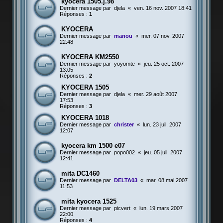
kyocéra 1505.j.98
Dernier message par
djela
«
ven. 16 nov. 2007 18:41
Réponses :
1
KYOCERA
Dernier message par
manou
«
mer. 07 nov. 2007
22:48
KYOCERA KM2550
Dernier message par
yoyomte
«
jeu. 25 oct. 2007
13:05
Réponses :
2
KYOCERA 1505
Dernier message par
djela
«
mer. 29 août 2007
17:53
Réponses :
3
KYOCERA 1018
Dernier message par
christer
«
lun. 23 juil. 2007
12:07
kyocera km 1500 e07
Dernier message par
popo002
«
jeu. 05 juil. 2007
12:41
mita DC1460
Dernier message par
DELTA03
«
mar. 08 mai 2007
11:53
mita kyocera 1525
Dernier message par
picvert
«
lun. 19 mars 2007
22:00
Réponses :
4