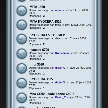
MITA 1460
Dernier message par
manou
«
lun. 14 avr. 2008
00:24
Réponses :
3
MITA KYOCERA 1525
Dernier message par
faiza
«
dim. 13 avr. 2008 22:00
Réponses :
2
KYOCERA FS 1116 MFP
Dernier message par
djela
«
lun. 31 mars 2008
22:09
Réponses :
2
kyocera 6700
Dernier message par
Konicaman
«
dim. 09 mars
2008 12:29
Réponses :
3
mita 3060
Dernier message par
didier77
«
sam. 23 févr. 2008
09:15
Réponses :
2
KYOCERA 3525
Dernier message par
didier77
«
mer. 30 janv. 2008
07:58
Réponses :
1
Mita CC50 : code panne C40 ?
Dernier message par
David_C
«
jeu. 13 déc. 2007
20:20
Réponses :
1