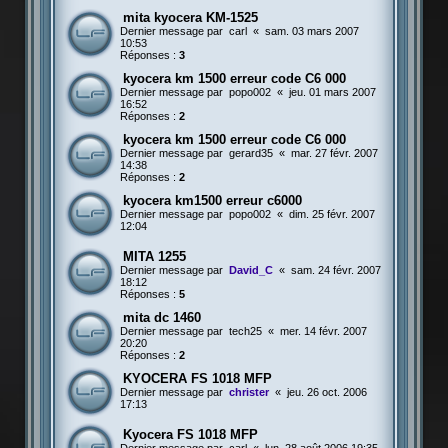
mita kyocera KM-1525
Dernier message par
carl
«
sam. 03 mars 2007
10:53
Réponses :
3
kyocera km 1500 erreur code C6 000
Dernier message par
popo002
«
jeu. 01 mars 2007
16:52
Réponses :
2
kyocera km 1500 erreur code C6 000
Dernier message par
gerard35
«
mar. 27 févr. 2007
14:38
Réponses :
2
kyocera km1500 erreur c6000
Dernier message par
popo002
«
dim. 25 févr. 2007
12:04
MITA 1255
Dernier message par
David_C
«
sam. 24 févr. 2007
18:12
Réponses :
5
mita dc 1460
Dernier message par
tech25
«
mer. 14 févr. 2007
20:20
Réponses :
2
KYOCERA FS 1018 MFP
Dernier message par
christer
«
jeu. 26 oct. 2006
17:13
Kyocera FS 1018 MFP