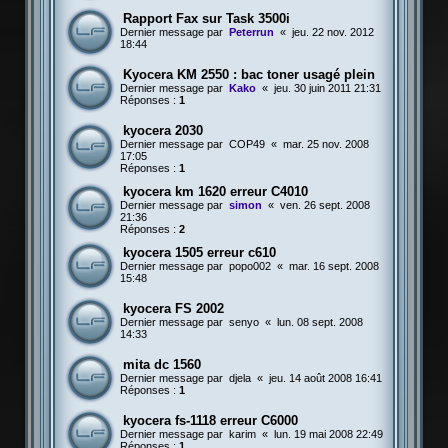
Rapport Fax sur Task 3500i
Dernier message par
Peterrun
«
jeu. 22 nov. 2012
18:44
Kyocera KM 2550 : bac toner usagé plein
Dernier message par
Kako
«
jeu. 30 juin 2011 21:31
Réponses :
1
kyocera 2030
Dernier message par
COP49
«
mar. 25 nov. 2008
17:05
Réponses :
1
kyocera km 1620 erreur C4010
Dernier message par
simon
«
ven. 26 sept. 2008
21:36
Réponses :
2
kyocera 1505 erreur c610
Dernier message par
popo002
«
mar. 16 sept. 2008
15:48
kyocera FS 2002
Dernier message par
senyo
«
lun. 08 sept. 2008
14:33
mita dc 1560
Dernier message par
djela
«
jeu. 14 août 2008 16:41
Réponses :
1
kyocera fs-1118 erreur C6000
Dernier message par
karim
«
lun. 19 mai 2008 22:49
Réponses :
1