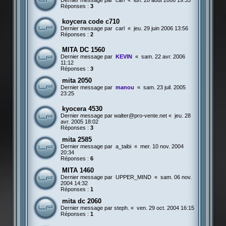
Dernier message par
carl
«
lun. 28 août 2006 19:35
Réponses :
3
koycera code c710
Dernier message par
carl
«
jeu. 29 juin 2006 13:56
Réponses :
2
MITA DC 1560
Dernier message par
KEVIN
«
sam. 22 avr. 2006
11:12
Réponses :
3
mita 2050
Dernier message par
manou
«
sam. 23 juil. 2005
23:25
kyocera 4530
Dernier message par
walter@pro-vente.net
«
jeu. 28
avr. 2005 18:02
Réponses :
3
mita 2585
Dernier message par
a_taibi
«
mer. 10 nov. 2004
20:34
Réponses :
6
MITA 1460
Dernier message par
UPPER_MIND
«
sam. 06 nov.
2004 14:32
Réponses :
1
mita dc 2060
Dernier message par
steph.
«
ven. 29 oct. 2004 16:15
Réponses :
1