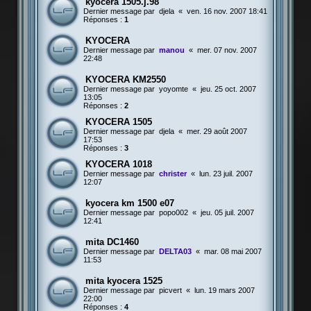
kyocéra 1505.j.98
Dernier message par
djela
«
ven. 16 nov. 2007 18:41
Réponses :
1
KYOCERA
Dernier message par
manou
«
mer. 07 nov. 2007
22:48
KYOCERA KM2550
Dernier message par
yoyomte
«
jeu. 25 oct. 2007
13:05
Réponses :
2
KYOCERA 1505
Dernier message par
djela
«
mer. 29 août 2007
17:53
Réponses :
3
KYOCERA 1018
Dernier message par
christer
«
lun. 23 juil. 2007
12:07
kyocera km 1500 e07
Dernier message par
popo002
«
jeu. 05 juil. 2007
12:41
mita DC1460
Dernier message par
DELTA03
«
mar. 08 mai 2007
11:53
mita kyocera 1525
Dernier message par
picvert
«
lun. 19 mars 2007
22:00
Réponses :
4