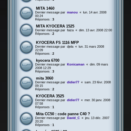
MITA 1460
Dernier message par
manou
«
lun. 14 avr. 2008
00:24
Réponses :
3
MITA KYOCERA 1525
Dernier message par
faiza
«
dim. 13 avr. 2008 22:00
Réponses :
2
KYOCERA FS 1116 MFP
Dernier message par
djela
«
lun. 31 mars 2008
22:09
Réponses :
2
kyocera 6700
Dernier message par
Konicaman
«
dim. 09 mars
2008 12:29
Réponses :
3
mita 3060
Dernier message par
didier77
«
sam. 23 févr. 2008
09:15
Réponses :
2
KYOCERA 3525
Dernier message par
didier77
«
mer. 30 janv. 2008
07:58
Réponses :
1
Mita CC50 : code panne C40 ?
Dernier message par
David_C
«
jeu. 13 déc. 2007
20:20
Réponses :
1