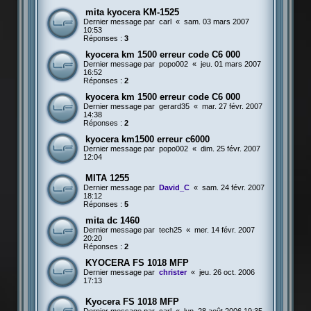
mita kyocera KM-1525
Dernier message par
carl
«
sam. 03 mars 2007
10:53
Réponses :
3
kyocera km 1500 erreur code C6 000
Dernier message par
popo002
«
jeu. 01 mars 2007
16:52
Réponses :
2
kyocera km 1500 erreur code C6 000
Dernier message par
gerard35
«
mar. 27 févr. 2007
14:38
Réponses :
2
kyocera km1500 erreur c6000
Dernier message par
popo002
«
dim. 25 févr. 2007
12:04
MITA 1255
Dernier message par
David_C
«
sam. 24 févr. 2007
18:12
Réponses :
5
mita dc 1460
Dernier message par
tech25
«
mer. 14 févr. 2007
20:20
Réponses :
2
KYOCERA FS 1018 MFP
Dernier message par
christer
«
jeu. 26 oct. 2006
17:13
Kyocera FS 1018 MFP