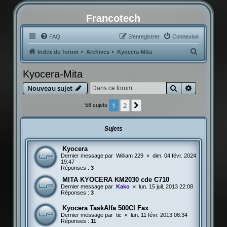
Francotech
FAQ
S’enregistrer
Connexion
R
Index du forum
Archives
Kyocera-Mita
e
Kyocera-Mita
c
Rechercher
Recherche
Nouveau sujet
h
e
1
2
Suivante
58 sujets
r
c
Sujets
h
Kyocera
e
Dernier message par
William 229
«
dim. 04 févr. 2024
r
19:47
Réponses :
3
MITA KYOCERA KM2030 cde C710
Dernier message par
Kako
«
lun. 15 juil. 2013 22:08
Réponses :
3
Kyocera TaskAlfa 500CI Fax
Dernier message par
tic
«
lun. 11 févr. 2013 08:34
Réponses :
11