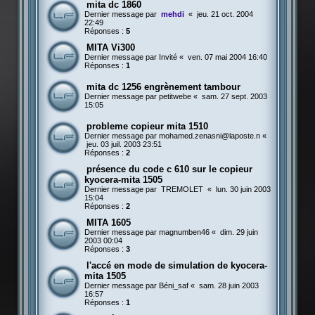
mita dc 1860
Dernier message par
mehdi
«
jeu. 21 oct. 2004
22:49
Réponses :
5
MITA Vi300
Dernier message par
Invité
«
ven. 07 mai 2004 16:40
Réponses :
1
mita dc 1256 engrènement tambour
Dernier message par
petitwebe
«
sam. 27 sept. 2003
15:05
probleme copieur mita 1510
Dernier message par
mohamed.zenasni@laposte.n
«
jeu. 03 juil. 2003 23:51
Réponses :
2
présence du code c 610 sur le copieur
kyocera-mita 1505
Dernier message par
TREMOLET
«
lun. 30 juin 2003
15:04
Réponses :
2
MITA 1605
Dernier message par
magnumben46
«
dim. 29 juin
2003 00:04
Réponses :
3
l'accé en mode de simulation de kyocera-
mita 1505
Dernier message par
Béni_saf
«
sam. 28 juin 2003
16:57
Réponses :
1