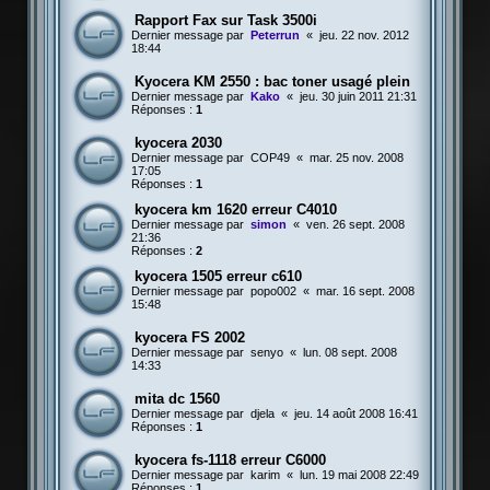
Rapport Fax sur Task 3500i
Dernier message par
Peterrun
«
jeu. 22 nov. 2012
18:44
Kyocera KM 2550 : bac toner usagé plein
Dernier message par
Kako
«
jeu. 30 juin 2011 21:31
Réponses :
1
kyocera 2030
Dernier message par
COP49
«
mar. 25 nov. 2008
17:05
Réponses :
1
kyocera km 1620 erreur C4010
Dernier message par
simon
«
ven. 26 sept. 2008
21:36
Réponses :
2
kyocera 1505 erreur c610
Dernier message par
popo002
«
mar. 16 sept. 2008
15:48
kyocera FS 2002
Dernier message par
senyo
«
lun. 08 sept. 2008
14:33
mita dc 1560
Dernier message par
djela
«
jeu. 14 août 2008 16:41
Réponses :
1
kyocera fs-1118 erreur C6000
Dernier message par
karim
«
lun. 19 mai 2008 22:49
Réponses :
1