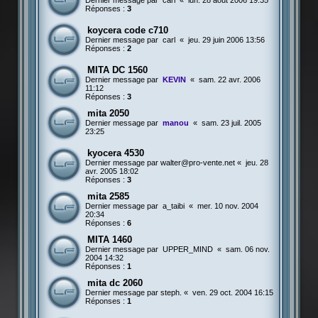
Dernier message par
carl
«
lun. 28 août 2006 19:35
Réponses :
3
koycera code c710
Dernier message par
carl
«
jeu. 29 juin 2006 13:56
Réponses :
2
MITA DC 1560
Dernier message par
KEVIN
«
sam. 22 avr. 2006
11:12
Réponses :
3
mita 2050
Dernier message par
manou
«
sam. 23 juil. 2005
23:25
kyocera 4530
Dernier message par
walter@pro-vente.net
«
jeu. 28
avr. 2005 18:02
Réponses :
3
mita 2585
Dernier message par
a_taibi
«
mer. 10 nov. 2004
20:34
Réponses :
6
MITA 1460
Dernier message par
UPPER_MIND
«
sam. 06 nov.
2004 14:32
Réponses :
1
mita dc 2060
Dernier message par
steph.
«
ven. 29 oct. 2004 16:15
Réponses :
1