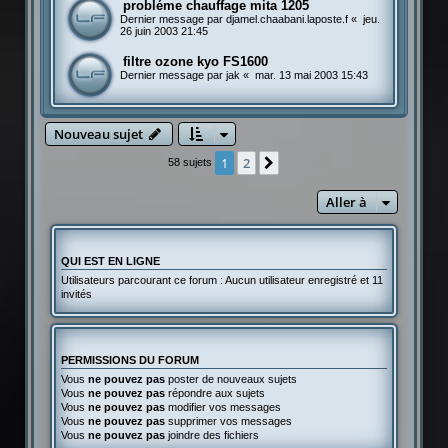
probléme chauffage mita 1205
Dernier message par
djamel.chaabani.laposte.f
«
jeu.
26 juin 2003 21:45
filtre ozone kyo FS1600
Dernier message par
jak
«
mar. 13 mai 2003 15:43
Nouveau sujet
1
2
Suivante
58 sujets
Aller à
QUI EST EN LIGNE
Utilisateurs parcourant ce forum : Aucun utilisateur enregistré et 11
invités
PERMISSIONS DU FORUM
Vous
ne pouvez pas
poster de nouveaux sujets
Vous
ne pouvez pas
répondre aux sujets
Vous
ne pouvez pas
modifier vos messages
Vous
ne pouvez pas
supprimer vos messages
Vous
ne pouvez pas
joindre des fichiers