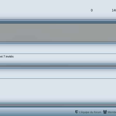
0
14
et 7 invités
L’équipe du forum
Memb