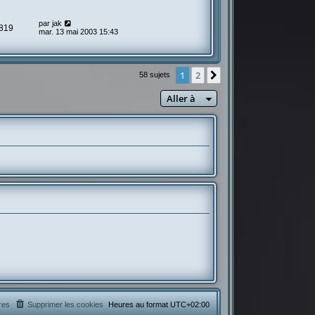
par
jak
819
mar. 13 mai 2003 15:43
1
2
Suivante
58 sujets
Aller à
res
Supprimer les cookies
Heures au format
UTC+02:00