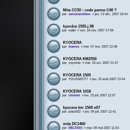
Mita CC50 : code panne C40 ?
par
sanstransition
»
jeu. 13 déc. 2007 18:44
kyocéra 1505.j.98
par
walid
»
ven. 16 nov. 2007 17:09
KYOCERA
par
manou
»
mer. 07 nov. 2007 22:48
KYOCERA KM2550
par
yoyomte
»
mar. 16 oct. 2007 21:37
KYOCERA 1505
par
YOUSSEFI77
»
jeu. 16 août 2007 13:44
KYOCERA 1018
par
christer
»
lun. 23 juil. 2007 12:07
kyocera km 1500 e07
par
popo002
»
jeu. 05 juil. 2007 12:41
mita DC1460
par
DELTA03
»
mar. 08 mai 2007 11:53