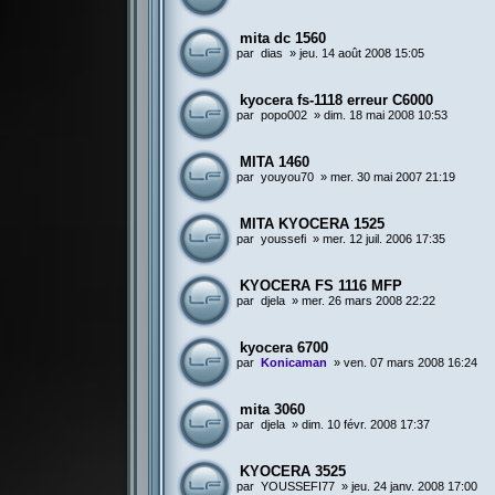
mita dc 1560
par
dias
»
jeu. 14 août 2008 15:05
kyocera fs-1118 erreur C6000
par
popo002
»
dim. 18 mai 2008 10:53
MITA 1460
par
youyou70
»
mer. 30 mai 2007 21:19
MITA KYOCERA 1525
par
youssefi
»
mer. 12 juil. 2006 17:35
KYOCERA FS 1116 MFP
par
djela
»
mer. 26 mars 2008 22:22
kyocera 6700
par
Konicaman
»
ven. 07 mars 2008 16:24
mita 3060
par
djela
»
dim. 10 févr. 2008 17:37
KYOCERA 3525
par
YOUSSEFI77
»
jeu. 24 janv. 2008 17:00