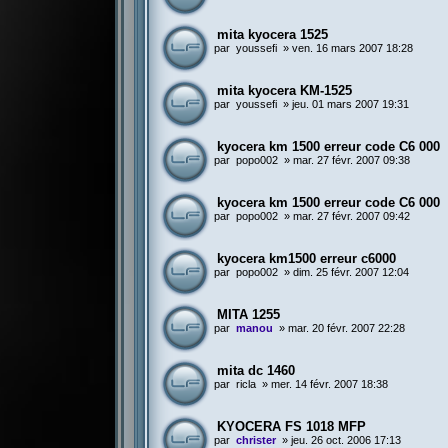
mita kyocera 1525
par
youssefi
»
ven. 16 mars 2007 18:28
mita kyocera KM-1525
par
youssefi
»
jeu. 01 mars 2007 19:31
kyocera km 1500 erreur code C6 000
par
popo002
»
mar. 27 févr. 2007 09:38
kyocera km 1500 erreur code C6 000
par
popo002
»
mar. 27 févr. 2007 09:42
kyocera km1500 erreur c6000
par
popo002
»
dim. 25 févr. 2007 12:04
MITA 1255
par
manou
»
mar. 20 févr. 2007 22:28
mita dc 1460
par
ricla
»
mer. 14 févr. 2007 18:38
KYOCERA FS 1018 MFP
par
christer
»
jeu. 26 oct. 2006 17:13