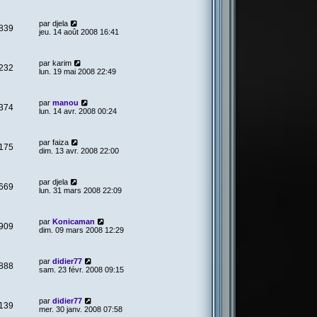
par
djela
839
jeu. 14 août 2008 16:41
par
karim
232
lun. 19 mai 2008 22:49
par
manou
374
lun. 14 avr. 2008 00:24
par
faiza
175
dim. 13 avr. 2008 22:00
par
djela
669
lun. 31 mars 2008 22:09
par
Konicaman
909
dim. 09 mars 2008 12:29
par
didier77
888
sam. 23 févr. 2008 09:15
par
didier77
139
mer. 30 janv. 2008 07:58