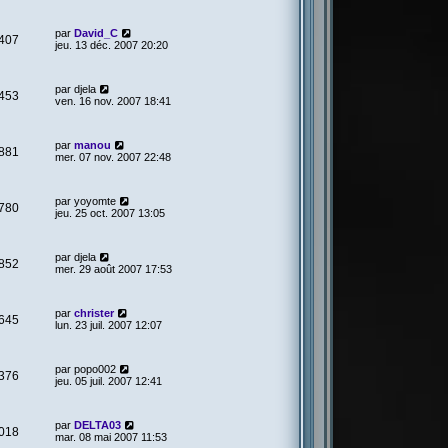
par
David_C
407
jeu. 13 déc. 2007 20:20
par
djela
453
ven. 16 nov. 2007 18:41
par
manou
881
mer. 07 nov. 2007 22:48
par
yoyomte
780
jeu. 25 oct. 2007 13:05
par
djela
852
mer. 29 août 2007 17:53
par
christer
645
lun. 23 juil. 2007 12:07
par
popo002
376
jeu. 05 juil. 2007 12:41
par
DELTA03
018
mar. 08 mai 2007 11:53