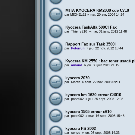
MITA KYOCERA KM2030 cde C710
par
MICHEL62
»
mar. 20 avr. 2004 14:24
Kyocera TaskAlfa 500CI Fax
par
Thierry210
»
mar. 31 janv. 2012 11:48
Rapport Fax sur Task 3500i
par
Peterrun
»
jeu. 22 nov. 2012 18:44
Kyocera KM 2550 : bac toner usagé p
par
arnaud
»
jeu. 30 juin 2011 21:15
kyocera 2030
par
Martin
»
sam. 22 nov. 2008 09:11
kyocera km 1620 erreur C4010
par
popo002
»
jeu. 25 sept. 2008 12:03
kyocera 1505 erreur c610
par
popo002
»
mar. 16 sept. 2008 15:48
kyocera FS 2002
par
senyo
»
lun. 08 sept. 2008 14:33