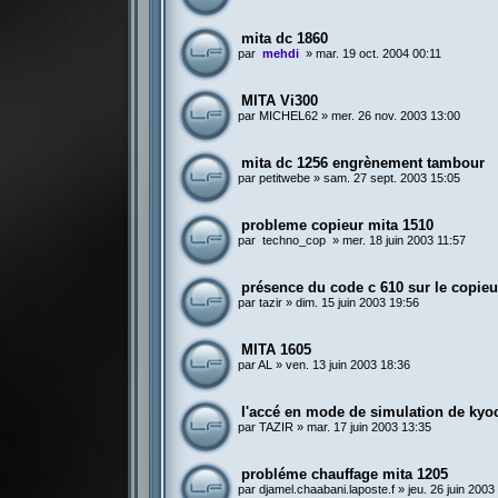
mita dc 1860
par
mehdi
»
mar. 19 oct. 2004 00:11
MITA Vi300
par
MICHEL62
»
mer. 26 nov. 2003 13:00
mita dc 1256 engrènement tambour
par
petitwebe
»
sam. 27 sept. 2003 15:05
probleme copieur mita 1510
par
techno_cop
»
mer. 18 juin 2003 11:57
présence du code c 610 sur le copieu
par
tazir
»
dim. 15 juin 2003 19:56
MITA 1605
par
AL
»
ven. 13 juin 2003 18:36
l'accé en mode de simulation de kyo
par
TAZIR
»
mar. 17 juin 2003 13:35
probléme chauffage mita 1205
par
djamel.chaabani.laposte.f
»
jeu. 26 juin 2003