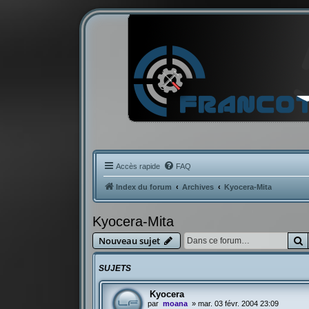
Accès rapide
FAQ
Index du forum
Archives
Kyocera-Mita
Kyocera-Mita
R
Nouveau sujet
SUJETS
Kyocera
par
moana
»
mar. 03 févr. 2004 23:09