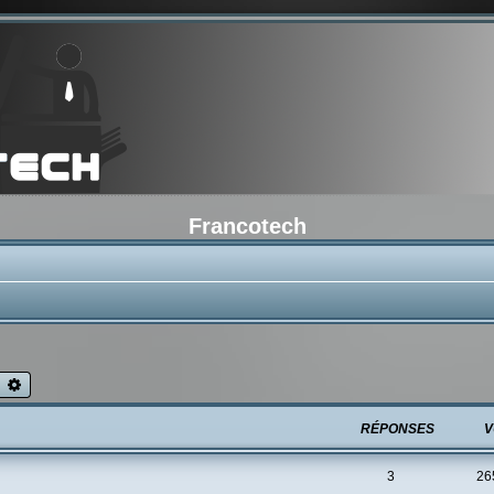
Francotech
echercher
Recherche avancée
RÉPONSES
V
3
26