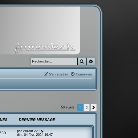
Rechercher
Recherche avancée
S’enregistrer
Connexion
1
2
Suivante
58 sujets
UES
DERNIER MESSAGE
par
William 229
539
dim. 04 févr. 2024 19:47