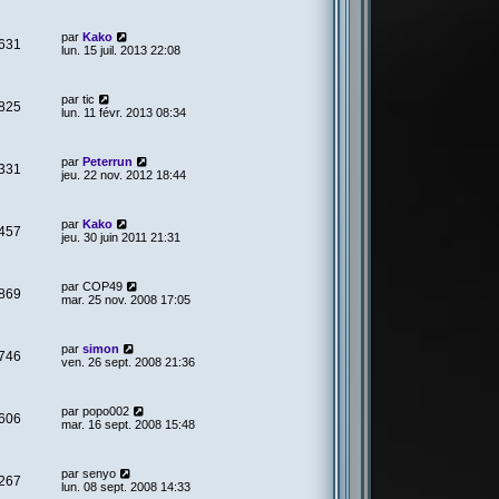
par
Kako
631
lun. 15 juil. 2013 22:08
par
tic
825
lun. 11 févr. 2013 08:34
par
Peterrun
331
jeu. 22 nov. 2012 18:44
par
Kako
457
jeu. 30 juin 2011 21:31
par
COP49
869
mar. 25 nov. 2008 17:05
par
simon
746
ven. 26 sept. 2008 21:36
par
popo002
606
mar. 16 sept. 2008 15:48
par
senyo
267
lun. 08 sept. 2008 14:33