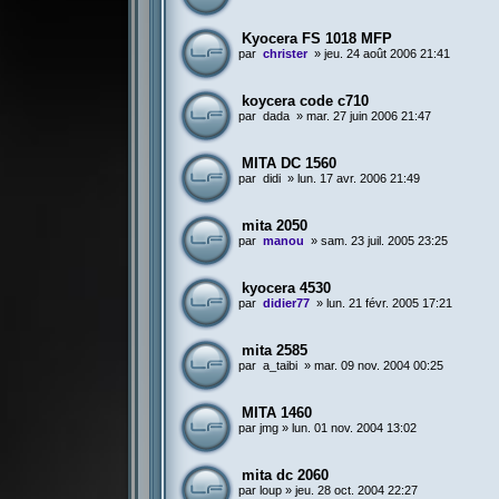
Kyocera FS 1018 MFP
par
christer
»
jeu. 24 août 2006 21:41
koycera code c710
par
dada
»
mar. 27 juin 2006 21:47
MITA DC 1560
par
didi
»
lun. 17 avr. 2006 21:49
mita 2050
par
manou
»
sam. 23 juil. 2005 23:25
kyocera 4530
par
didier77
»
lun. 21 févr. 2005 17:21
mita 2585
par
a_taibi
»
mar. 09 nov. 2004 00:25
MITA 1460
par
jmg
»
lun. 01 nov. 2004 13:02
mita dc 2060
par
loup
»
jeu. 28 oct. 2004 22:27