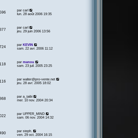
par
carl
596
lun. 28 août 2006 19:35
par
carl
377
jeu. 29 juin 2006 13:56
par
KEVIN
724
sam. 22 avr. 2006 11:12
par
manou
118
sam. 23 juil. 2005 23:25
par
walter@pro-vente.net
116
jeu. 28 avr. 2005 18:02
par
a_taibi
868
mer. 10 nov. 2004 20:34
par
UPPER_MIND
022
sam. 06 nov. 2004 14:32
par
steph.
490
ven. 29 oct. 2004 16:15