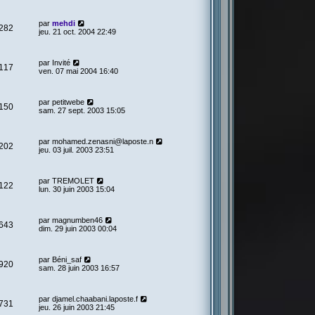
par
mehdi
282
jeu. 21 oct. 2004 22:49
par
Invité
117
ven. 07 mai 2004 16:40
par
petitwebe
150
sam. 27 sept. 2003 15:05
par
mohamed.zenasni@laposte.n
202
jeu. 03 juil. 2003 23:51
par
TREMOLET
122
lun. 30 juin 2003 15:04
par
magnumben46
643
dim. 29 juin 2003 00:04
par
Béni_saf
920
sam. 28 juin 2003 16:57
par
djamel.chaabani.laposte.f
731
jeu. 26 juin 2003 21:45