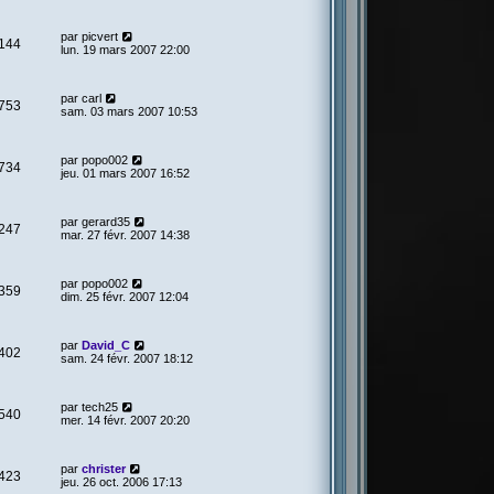
par
picvert
144
lun. 19 mars 2007 22:00
par
carl
753
sam. 03 mars 2007 10:53
par
popo002
734
jeu. 01 mars 2007 16:52
par
gerard35
247
mar. 27 févr. 2007 14:38
par
popo002
359
dim. 25 févr. 2007 12:04
par
David_C
402
sam. 24 févr. 2007 18:12
par
tech25
540
mer. 14 févr. 2007 20:20
par
christer
423
jeu. 26 oct. 2006 17:13